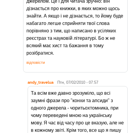
джерелом. Це і для читача зручно: він
дізнається про книжки, в яких можно щось
знайти. А якщо і не дізнається, то йому буде
набагато легше сприйняти твої слова
порівняно з тим, що написано в усіляких
реєстрах та науковій літературі. Бо ж не
всякий має хист та бажання в тому
розібратися.
відповісти
andy_travelua
Птн, 07/02/2010 - 07:57
Та всім вже давно зрозуміло, що всі
заумні фрази про "конхи та апсиди" з
одного джерела - чоритьохтомника, при
чому переведені мною на українську
мову. Я час від часу про це вказую, але не
в кожному звіті. Крім того, все що я пишу