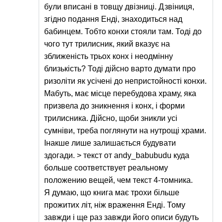
були вписані в товщу двізниці. Дзвіниця,
згідно подання Енді, знаходиться над
бабинцем. Тобто конхи стояли там. Тоді до
чого тут трилисник, який вказує на
зближеність трьох конх і неодмінну
близькість? Тоді дійсно варто думати про
ризоліти як усічені до непристойності конхи.
Мабуть, має місце перебудова храму, яка
призвела до зникнення і конх, і форми
трилисника. Дійсно, щоби зникли усі
сумніви, треба поглянути на нутрощі храми.
Інакше лише залишається будувати
здогади. > текст от andy_babubudu куда
больше соответствует реальному
положению вещей, чем текст 4-томника.
Я думаю, що книга має трохи більше
прожитих літ, ніж враження Енді. Тому
завжди і ще раз завжди його описи будуть