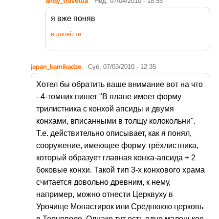
andy_travelua
Нед, 07/04/2010 - 18:55
я вже поняв
відповісти
japan_kamikadze
Суб, 07/03/2010 - 12:35
Хотел бы обратить ваше внимание вот на что
- 4-томник пишет "В плане имеет форму
трилистника с конхой апсиды и двумя
конхами, вписанными в толщу колокольни".
Т.е. действительно описывает, как я понял,
сооружение, имеющее форму трёхлистника,
который образует главная конха-апсида + 2
боковые конхи. Такой тип 3-х конхового храма
считается довольно древним, к нему,
например, можно отнести Церквуху в
Урочище Монастирок или Среднююю церковь
в Тернополе. Однако тут есть одно маленькое