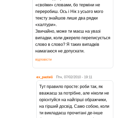
«своїми» словами, бо терміни не
переробиш. Ось і Нік з усього мого
тексту знайшов лише два рядки
«халтури».
Звичайно, може ти маєш на увазі
випадки, коли джерело переписується
слово в слово? Я таких випадків
намагаюся не допускати.
відповісти
ex_pasteli
Птн, 07/02/2010 - 19:11
Тут правило просте: роби так, як
вважаєш за потрібне, але ніколи не
орієнтуйся на найгірші ображчики,
на гірший досвід. Само собою, коли
ти викладаєш прочитані де-інше