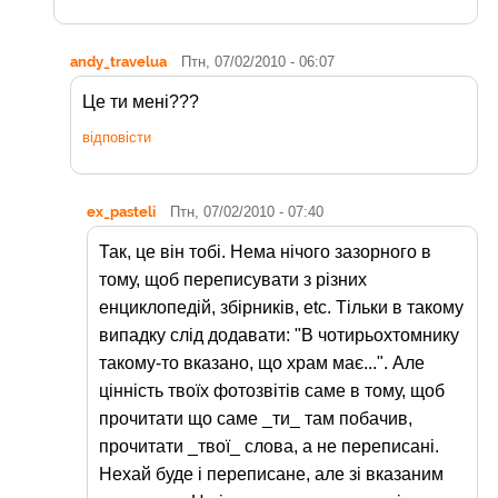
andy_travelua
Птн, 07/02/2010 - 06:07
Це ти мені???
відповісти
ex_pasteli
Птн, 07/02/2010 - 07:40
Так, це він тобі. Нема нічого зазорного в
тому, щоб переписувати з різних
енциклопедій, збірників, etc. Тільки в такому
випадку слід додавати: "В чотирьохтомнику
такому-то вказано, що храм має...". Але
цінність твоїх фотозвітів саме в тому, щоб
прочитати що саме _ти_ там побачив,
прочитати _твої_ слова, а не переписані.
Нехай буде і переписане, але зі вказаним