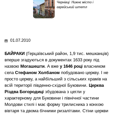
Чернівці: Нижнє місто і
єврейський штетл
01.07.2010
БАЙРАКИ
(Герцаївський район, 1,9 тис. мешканців)
вперше згадуються в документах 1633 року під
назвою
Могашешти
. А вже
у 1646 році
власником
села
Стефаном Холбаном
побудовано церкву. І не
просто церкву, а найбільший з сільських храмів на
всій території південно-східної Буковини.
Церква
Різдва Богородиці
збудована з цегли у
характерному для Буковини і північної частини
Молдови стилі і має форму трилисника з конхою
вівтаря та двома бічними ризалітами. Стіни церкви