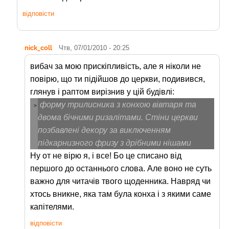
відповісти
nick_coll
Чтв, 07/01/2010 - 20:25
вибач за мою прискіпливість, але я ніколи не
повірю, що ти підійшов до церкви, подивився,
глянув і раптом вирізнив у цій будівлі:
форму трилисника з конхою вівтаря та
>
двома бічними ризалітами. Стіни церкви
позбавлені декору за виключенням
підкарнизного фризу з дрібними нішами
Ну от не вірю я, і все! Бо це списано від
першого до останнього слова. Але воно не суть
важно для читачів твого щоденника. Навряд чи
хтось вникне, яка там була конха і з якими саме
капітелями.
відповісти