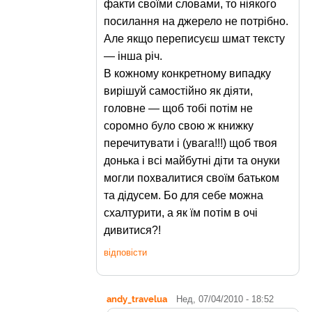
факти своїми словами, то ніякого
посилання на джерело не потрібно.
Але якщо переписуєш шмат тексту
— інша річ.
В кожному конкретному випадку
вирішуй самостійно як діяти,
головне — щоб тобі потім не
соромно було свою ж книжку
перечитувати і (увага!!!) щоб твоя
донька і всі майбутні діти та онуки
могли похвалитися своїм батьком
та дідусем. Бо для себе можна
схалтурити, а як їм потім в очі
дивитися?!
відповісти
andy_travelua
Нед, 07/04/2010 - 18:52