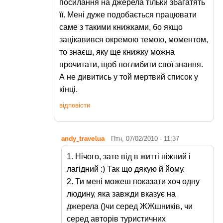
посилання на джерела тільки збагатять
її. Мені дуже подобається працювати
саме з такими книжками, бо якщо
зацікавився окремою темою, моментом,
то знаєш, яку ще книжку можна
прочитати, щоб поглибити свої знання.
А не дивитись у той мертвий список у
кінці.
відповісти
andy_travelua
Птн, 07/02/2010 - 11:37
1. Нічого, зате від в житті ніжний і
лагідний :) Так що дякую й йому.
2. Ти мені можеш показати хоч одну
людину, яка завжди вказує на
джерела ()чи серед ЖЖшників, чи
серед авторів туристичних