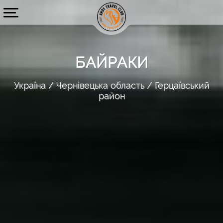
БАЙРАКИ
Україна
Чернівецька область
Герцаївський
район