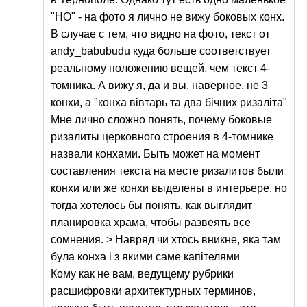
"НО" - на фото я лично не вижу боковых конх.
В случае с тем, что видно на фото, текст от
andy_babubudu куда больше соответствует
реальному положению вещей, чем текст 4-
томника. А вижу я, да и вы, наверное, не 3
конхи, а "конха вівтарь та два бічних ризаліта"
Мне лично сложно понять, почему боковые
ризалиты церковного строения в 4-томнике
назвали конхами. Быть может на момент
составления текста на месте ризалитов были
конхи или же конхи выделены в интерьере, но
тогда хотелось бы понять, как выглядит
планировка храма, чтобы развеять все
сомнения. > Навряд чи хтось вникне, яка там
була конха і з якими саме капітелями
Кому как не вам, ведущему рубрики
расшифровки архитектурных терминов,