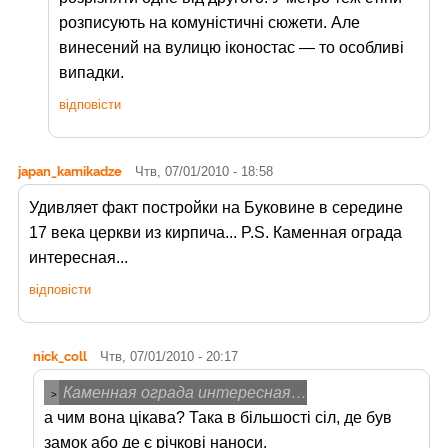
розписують на комуністичні сюжети. Але
винесений на вулицю іконостас — то особливі
випадки.
відповісти
japan_kamikadze
Чтв, 07/01/2010 - 18:58
Удивляет факт постройки на Буковине в середине
17 века церкви из кирпича... P.S. Каменная ограда
интересная...
відповісти
nick_coll
Чтв, 07/01/2010 - 20:17
Каменная ограда интересная…
>
а чим вона цікава? Така в більшості сіл, де був
замок або де є річкові наноси.