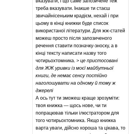
вказувати, і що саме запозичене теж
треба вказувати. Інакше ти стаєш
звичайнісеньким крадієм, нехай і при
цьому в кінці книжки буде список
використаної літератури. Для жж-статей
можеш просто після запозиченого
речення ставити позначку-зноску, а в
кінці тексту написати назву того
чотирьохтомника.
> це пристосовані
для ЖЖ уривки із моєї майбутньої
книги, де немає сенсу постійно
наголошувати на одному й тому ж
джерелі
А ось тут ти зможеш краще зрозуміти:
твоя книжка — щось нове, чи ти
попрацював тільки ілюстратором для
того чотирьохтомника. Якщо книжка
варта уваги, дійсно хороша та цікава, то