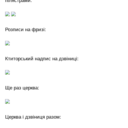
пілястрами.
Розписи на фризі:
Ктиторський надпис на дзвіниці:
Ще раз церква:
Церква і дзвіниця разом: