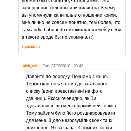
должно быть понятно, что капитель - это
завершение колонны или пилястра. К чему
вы упомянули капитель в отношении конхи,
мне лично не совсем понятно, тем более, что
сам andy_babubudu никаких капителей у себя
в тексте вроде бы не упоминал :)
відповісти
nick_coll
Суб, 07/03/2010 - 20:42
Давайте по-порядку. Почнемо з кінця.
Термін капітель я вжив до загального
списку (вони представлені на фото
дзвіниці). Якось очевидно, як Ви і
здогадалися, що мені відомий цей термін.
Тому зайвим було його розшифровувати
для мене. Щодо незрозумілих конх та їх
зникнення. Як зазначає 4-томник, конхи