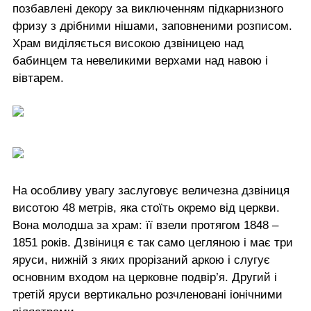
позбавлені декору за виключенням підкарнизного
фризу з дрібними нішами, заповненими розписом.
Храм виділяється високою дзвіницею над
бабинцем та невеликими верхами над навою і
вівтарем.
На особливу увагу заслуговує величезна дзвіниця
висотою 48 метрів, яка стоїть окремо від церкви.
Вона молодша за храм: її взели протягом 1848 –
1851 років. Дзвіниця є так само цегляною і має три
яруси, нижній з яких прорізаний аркою і слугує
основним входом на церковне подвір’я. Другий і
третій яруси вертикально розчленовані іонічними