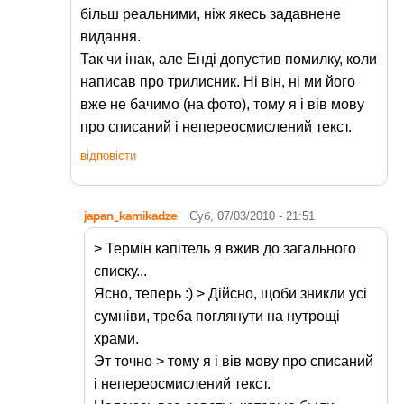
більш реальними, ніж якесь задавнене
видання.
Так чи інак, але Енді допустив помилку, коли
написав про трилисник. Ні він, ні ми його
вже не бачимо (на фото), тому я і вів мову
про списаний і непереосмислений текст.
відповісти
japan_kamikadze
Суб, 07/03/2010 - 21:51
> Термін капітель я вжив до загального
списку...
Ясно, теперь :) > Дійсно, щоби зникли усі
сумніви, треба поглянути на нутрощі
храми.
Эт точно > тому я і вів мову про списаний
і непереосмислений текст.