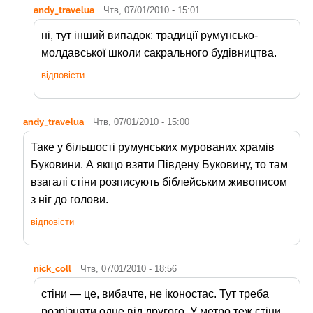
andy_travelua
Чтв, 07/01/2010 - 15:01
ні, тут інший випадок: традиції румунсько-
молдавської школи сакрального будівництва.
відповісти
andy_travelua
Чтв, 07/01/2010 - 15:00
Таке у більшості румунських мурованих храмів
Буковини. А якщо взяти Південу Буковину, то там
взагалі стіни розписують біблейським живописом
з ніг до голови.
відповісти
nick_coll
Чтв, 07/01/2010 - 18:56
стіни — це, вибачте, не іконостас. Тут треба
розрізняти одне від другого. У метро теж стіни