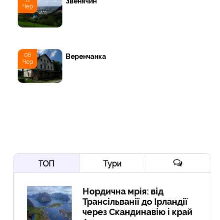
Звенячин
Чер
08
Веренчанка
Чер
ТОП
Тури
Нордична мрія: від
Трансільванії до Ірландії
через Скандинавію і край