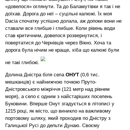
«довелося» оглянути. Та до Баламутівки я так і не
доїхав. Дорога до неї – суцільні калюжі. Їх моя
Dacia спочатку успішно долала, аж допоки вони не
ставали все глибше і глибше. Коли рівень води
став критичним, довелося розвернутися, і
повертатися до Чернівців через Вікно. Хоча та
дорога була нічим не краще, хіба що калюжі були
не такі глибокі.
Долина Дністра біля села
ОНУТ
(0,6 тис.
мешканців) є найнижчою точкою Пруто-
Дністровського міжріччя (121 метр над рівнем
моря), а село є одним з найстаріших поселень
Буковини. Вперше Онут згадується в літописі у
1215 році, як місто, що виникло на важливому
портовому шляху, який проходив по Дністру з
Галицької Русі до дельти Дунаю. Своєму