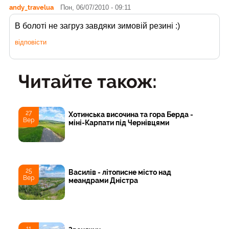
andy_travelua
Пон, 06/07/2010 - 09:11
В болоті не загруз завдяки зимовій резині :)
відповісти
Читайте також:
27
Хотинська височина та гора Берда -
Вер
міні-Карпати під Чернівцями
25
Василів - літописне місто над
Вер
меандрами Дністра
11