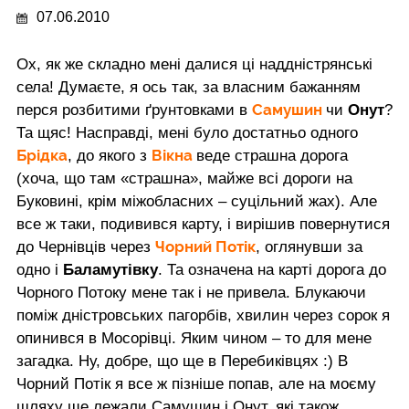
07.06.2010
Ох, як же складно мені далися ці наддністрянські
села! Думаєте, я ось так, за власним бажанням
Самушин
перся розбитими ґрунтовками в
чи
Онут
?
Та щяс! Насправді, мені було достатньо одного
Брідка
Вікна
, до якого з
веде страшна дорога
(хоча, що там «страшна», майже всі дороги на
Буковині, крім міжобласних – суцільний жах). Але
все ж таки, подивився карту, і вирішив повернутися
Чорний Потік
до Чернівців через
, оглянувши за
одно і
Баламутівку
. Та означена на карті дорога до
Чорного Потоку мене так і не привела. Блукаючи
поміж дністровських пагорбів, хвилин через сорок я
опинився в Мосорівці. Яким чином – то для мене
загадка. Ну, добре, що ще в Перебиківцях :) В
Чорний Потік я все ж пізніше попав, але на моєму
шляху ще лежали Самушин і Онут, які також