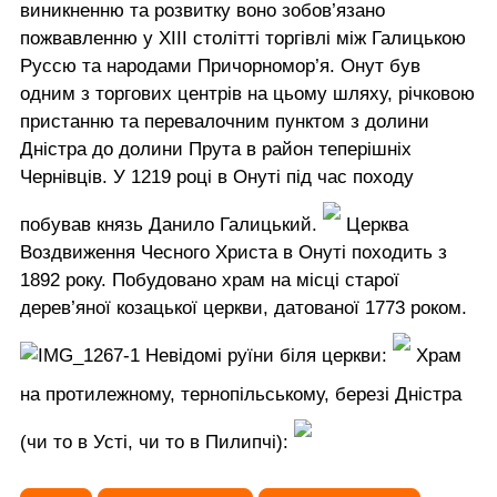
виникненню та розвитку воно зобов’язано
пожвавленню у ХІІІ столітті торгівлі між Галицькою
Руссю та народами Причорномор’я. Онут був
одним з торгових центрів на цьому шляху, річковою
пристанню та перевалочним пунктом з долини
Дністра до долини Прута в район теперішніх
Чернівців. У 1219 році в Онуті під час походу
побував князь Данило Галицький.
Церква
Воздвиження Чесного Христа в Онуті походить з
1892 року. Побудовано храм на місці старої
дерев’яної козацької церкви, датованої 1773 роком.
Невідомі руїни біля церкви:
Храм
на протилежному, тернопільському, березі Дністра
(чи то в Усті, чи то в Пилипчі):