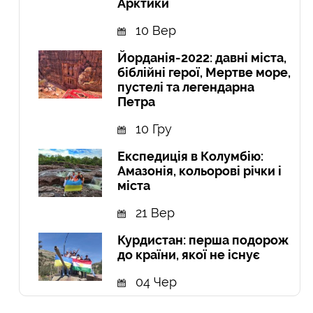
Арктики
10 Вер
Йорданія-2022: давні міста,
біблійні герої, Мертве море,
пустелі та легендарна
Петра
10 Гру
Експедиція в Колумбію:
Амазонія, кольорові річки і
міста
21 Вер
Курдистан: перша подорож
до країни, якої не існує
04 Чер