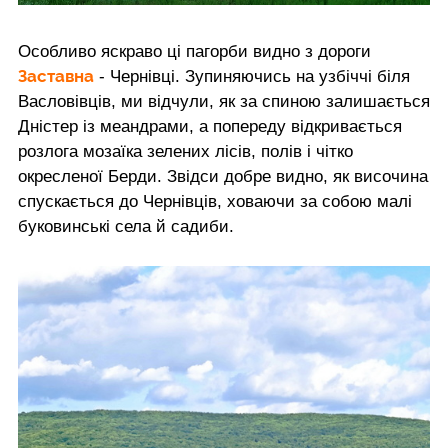
Особливо яскраво ці пагорби видно з дороги
Заставна
- Чернівці. Зупиняючись на узбіччі біля
Васловівців, ми відчули, як за спиною залишається
Дністер із меандрами, а попереду відкривається
розлога мозаїка зелених лісів, полів і чітко
окресленої Берди. Звідси добре видно, як височина
спускається до Чернівців, ховаючи за собою малі
буковинські села й садиби.