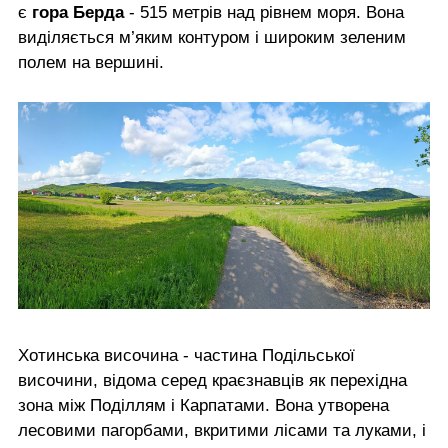
є
гора Берда
- 515 метрів над рівнем моря. Вона
виділяється м’яким контуром і широким зеленим
полем на вершині.
Хотинська височина - частина Подільської
височини, відома серед краєзнавців як перехідна
зона між Поділлям і Карпатами. Вона утворена
лесовими пагорбами, вкритими лісами та луками, і