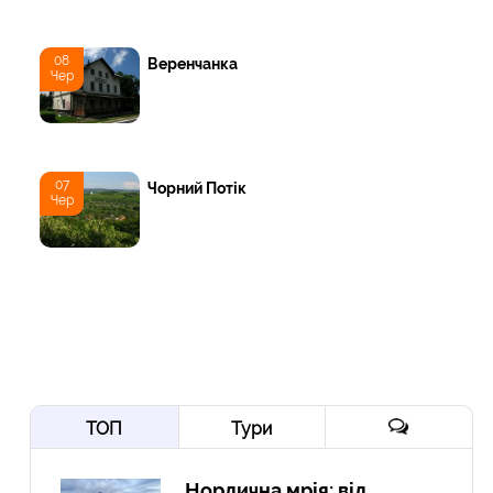
08
Веренчанка
Чер
07
Чорний Потік
Чер
ТОП
Тури
Нордична мрія: від