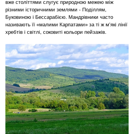
вже століттями слугує природною межею між
різними історичними землями - Поділлям,
Буковиною і Бессарабією. Мандрівники часто
називають її «малими Карпатами» за ті ж м’які лінії
хребтів і світлі, соковиті кольори пейзажів.