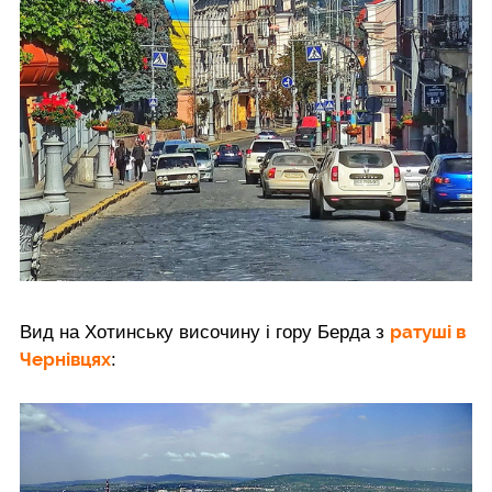
ратуші в
Вид на Хотинську височину і гору Берда з
Чернівцях
: