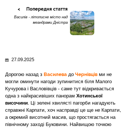
Попередня стаття
Василів - літописне місто над
меандрами Дністра
27.09.2025
Василева
Чернівців
Дорогою назад з
до
ми не
могли оминути нагоди зупинитися біля Малого
Кучурова і Васловівців - саме тут відкривається
одна з найкрасивіших панорам
Хотинської
височини
. Ці зелені хвилясті пагорби нагадують
справжні Карпати, хоч насправді це ще не Карпати,
а окремий висотний масив, що простягається на
північному заході Буковини. Найвищою точкою