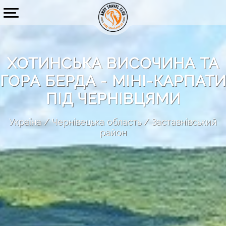
ХОТИНСЬКА ВИСОЧИНА ТА
ГОРА БЕРДА - МІНІ-КАРПАТИ
ПІД ЧЕРНІВЦЯМИ
Україна
Чернівецька область
Заставнівський
район