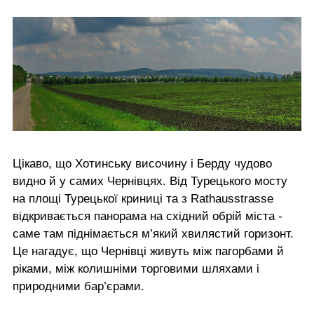
Цікаво, що Хотинську височину і Берду чудово
видно й у самих Чернівцях. Від Турецького мосту
на площі Турецької криниці та з Rathausstrasse
відкривається панорама на східний обрій міста -
саме там піднімається м’який хвилястий горизонт.
Це нагадує, що Чернівці живуть між пагорбами й
ріками, між колишніми торговими шляхами і
природними бар’єрами.