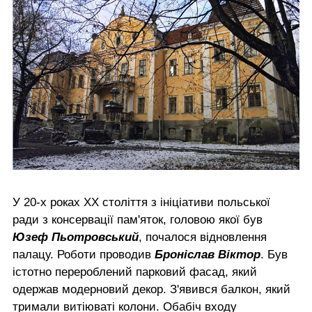
У 20-х роках ХХ століття з ініціативи польської
ради з консервації пам'яток, головою якої був
Юзеф Пьотровський
, почалося відновлення
палацу. Роботи проводив
Броніслав Віктор
. Був
істотно перероблений парковий фасад, який
одержав модерновий декор. З'явився балкон, який
тримали витіюваті колони. Обабіч входу