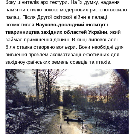
боку цінителів архітектури. На їх думку, надання
пам'ятки стилю рококо модернових рис спотворило
палац. Після Другої світової війни в палаці
розмістився
Науково-дослідний інститут і
тваринництва західних областей України
, який
займає приміщення донині. В кінці липової алеї
біля ставка створено вольєри. Вони необхідні для
вивчення проблем акліматизації екзотичних для
західноукраїнських земель ссавців та птахів.