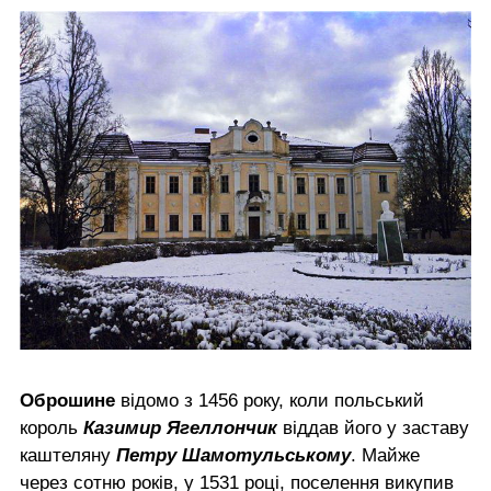
Оброшине
відомо з 1456 року, коли польський
король
Казимир Ягеллончик
віддав його у заставу
каштеляну
Петру Шамотульському
. Майже
через сотню років, у 1531 році, поселення викупив