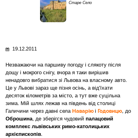
Старе Село
19.12.2011
Незважаючи на паршиву погоду і слякоту після
дощу і мокрого снігу, вчора я таки вирішив
ненадовго вибратися зі Львова на власному авто.
Це у Львові зараз ще пізня осінь, а від'їхати
десяток кілометрів за місто, а тут вже суцільна
зима. Мій шлях лежав на південь від столиці
Наварію
Годовицю
Галичини через давні села
і
, до
Оброшина
, де зберігся чудовий
палацовий
комплекс львівських римо-католицьких
архієпископів
.