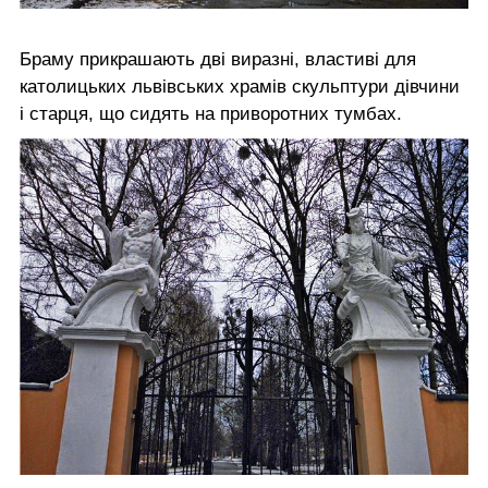
Браму прикрашають дві виразні, властиві для
католицьких львівських храмів скульптури дівчини
і старця, що сидять на приворотних тумбах.