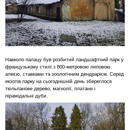
Навколо палацу був розбитий ландшафтний парк у
французькому стилі з 800-метровою липовою
алеєю, ставками та зоологічним дендрарієм. Серед
екзотів парку на сьогоднішній день збереглося
тюльпанове дерево, магнолії, платани і
пірамідальні дуби.