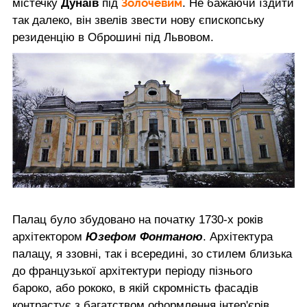
Золочевим
містечку
Дунаїв
під
. Не бажаючи їздити
так далеко, він звелів звести нову єпископську
резиденцію в Оброшині під Львовом.
Палац було збудовано на початку 1730-х років
архітектором
Юзефом Фонтаною
. Архітектура
палацу, я ззовні, так і всередині, зо стилем близька
до французької архітектури періоду пізнього
бароко, або рококо, в якій скромність фасадів
контрастує з багатством оформлення інтер'єрів.