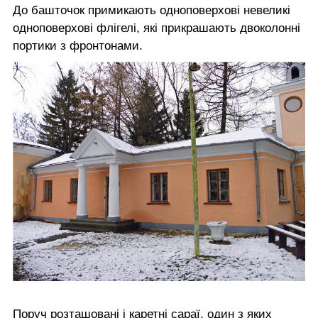
До башточок примикають одноповерхові невеликі
одноповерхові флігелі, які прикрашають двоколонні
портики з фронтонами.
Поруч розташовані і каретні сараї, один з яких