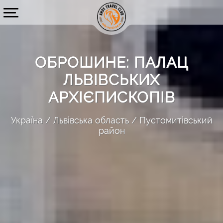
ОБРОШИНЕ: ПАЛАЦ
ЛЬВІВСЬКИХ
АРХІЄПИСКОПІВ
Україна
Львівська область
Пустомитівський
район