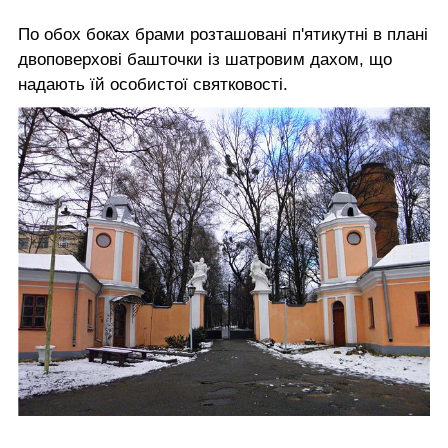
По обох боках брами розташовані п'ятикутні в плані
двоповерхові башточки із шатровим дахом, що
надають їй особистої святковості.