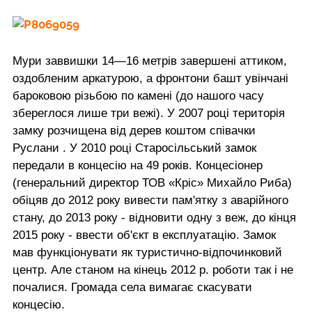
Мури заввишки 14—16 метрів завершені аттиком,
оздобленим аркатурою, а фронтони башт увінчані
бароковою різьбою по камені (до нашого часу
збереглося лише три вежі). У 2007 році територія
замку розчищена від дерев коштом співачки
Руслани . У 2010 році Старосільський замок
передали в концесію на 49 років. Концесіонер
(генеральний директор ТОВ «Кріс» Михайло Риба)
обіцяв до 2012 року вивести пам'ятку з аварійного
стану, до 2013 року - відновити одну з веж, до кінця
2015 року - ввести об'єкт в експлуатацію. Замок
мав функціонувати як туристично-відпочинковий
центр. Але станом на кінець 2012 р. роботи так і не
почалися. Громада села вимагає скасувати
концесію.