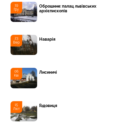
19
Оброшине: палац львівських
Гру
архієпископів
23
Наварія
Вер
06
Лисиничі
Кві
15
Годовиця
Лют