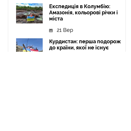
Експедиція в Колумбію:
Амазонія, кольорові річки і
міста
21 Вер
Курдистан: перша подорож
до країни, якої не існує
04 Чер