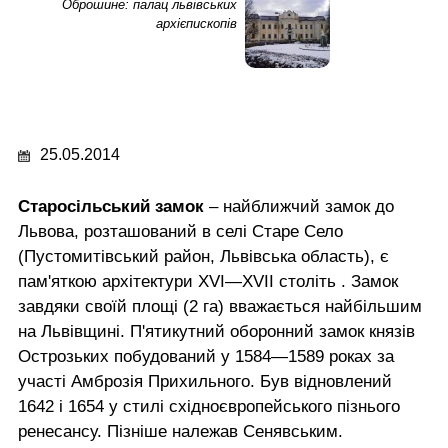
Оброшине: палац львівських
архієпископів
25.05.2014
Старосільський замок
– найближчий замок до
Львова, розташований в селі Старе Село
(Пустомитівський район, Львівська область), є
пам'яткою архітектури XVI—XVII століть . Замок
завдяки своїй площі (2 га) вважається найбільшим
на Львівщині. П'ятикутний оборонний замок князів
Острозьких побудований у 1584—1589 роках за
участі Амброзія Прихильного. Був відновлений
1642 і 1654 у стилі східноєвропейського пізнього
ренесансу. Пізніше належав Сенявським.