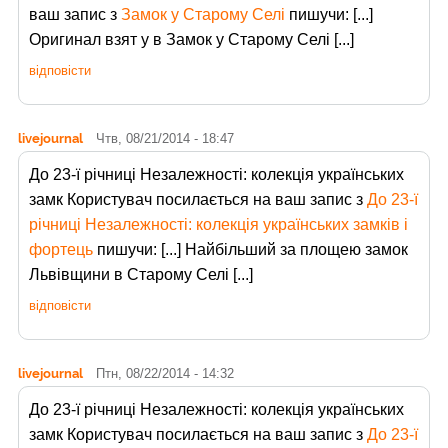
ваш запис з
Замок у Старому Селі
пишучи: [...]
Оригинал взят у в Замок у Старому Селі [...]
відповісти
livejournal
Чтв, 08/21/2014 - 18:47
До 23-ї річниці Незалежності: колекція українських
замк Користувач
посилається на ваш запис з
До 23-ї
річниці Незалежності: колекція українських замків і
фортець
пишучи: [...] Найбільший за площею замок
Львівщини в Старому Селі [...]
відповісти
livejournal
Птн, 08/22/2014 - 14:32
До 23-ї річниці Незалежності: колекція українських
замк Користувач
посилається на ваш запис з
До 23-ї