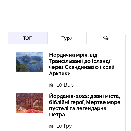
ТОП
Тури
Нордична мрія: від
Трансільванії до Ірландії
через Скандинавію і край
Арктики
10 Вер
Йорданія-2022: давні міста,
біблійні герої, Мертве море,
пустелі та легендарна
Петра
10 Гру