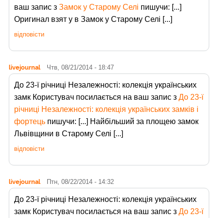
ваш запис з
Замок у Старому Селі
пишучи: [...]
Оригинал взят у в Замок у Старому Селі [...]
відповісти
livejournal
Чтв, 08/21/2014 - 18:47
До 23-ї річниці Незалежності: колекція українських
замк Користувач
посилається на ваш запис з
До 23-ї
річниці Незалежності: колекція українських замків і
фортець
пишучи: [...] Найбільший за площею замок
Львівщини в Старому Селі [...]
відповісти
livejournal
Птн, 08/22/2014 - 14:32
До 23-ї річниці Незалежності: колекція українських
замк Користувач
посилається на ваш запис з
До 23-ї