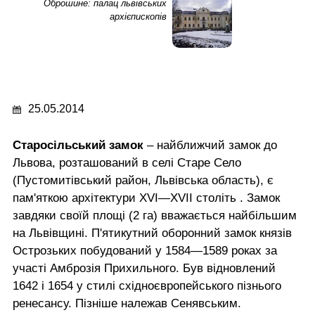
Оброшине: палац львівських
архієпископів
25.05.2014
Старосільський замок
– найближчий замок до
Львова, розташований в селі Старе Село
(Пустомитівський район, Львівська область), є
пам'яткою архітектури XVI—XVII століть . Замок
завдяки своїй площі (2 га) вважається найбільшим
на Львівщині. П'ятикутний оборонний замок князів
Острозьких побудований у 1584—1589 роках за
участі Амброзія Прихильного. Був відновлений
1642 і 1654 у стилі східноєвропейського пізнього
ренесансу. Пізніше належав Сенявським.