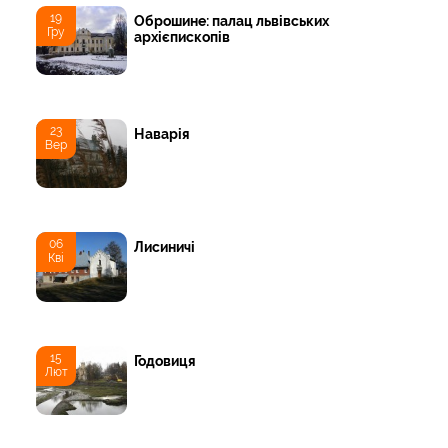
19
Оброшине: палац львівських
Гру
архієпископів
23
Наварія
Вер
06
Лисиничі
Кві
15
Годовиця
Лют