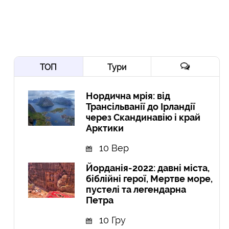
ТОП
Тури
Нордична мрія: від
Трансільванії до Ірландії
через Скандинавію і край
Арктики
10 Вер
Йорданія-2022: давні міста,
біблійні герої, Мертве море,
пустелі та легендарна
Петра
10 Гру