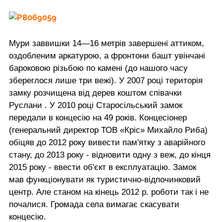
Мури заввишки 14—16 метрів завершені аттиком,
оздобленим аркатурою, а фронтони башт увінчані
бароковою різьбою по камені (до нашого часу
збереглося лише три вежі). У 2007 році територія
замку розчищена від дерев коштом співачки
Руслани . У 2010 році Старосільський замок
передали в концесію на 49 років. Концесіонер
(генеральний директор ТОВ «Кріс» Михайло Риба)
обіцяв до 2012 року вивести пам'ятку з аварійного
стану, до 2013 року - відновити одну з веж, до кінця
2015 року - ввести об'єкт в експлуатацію. Замок
мав функціонувати як туристично-відпочинковий
центр. Але станом на кінець 2012 р. роботи так і не
почалися. Громада села вимагає скасувати
концесію.