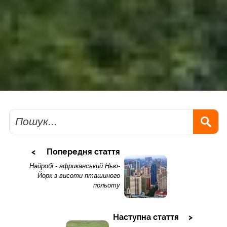
Пошук
Попередня стаття
Найробі - африканський Нью-
Йорк з висоти пташиного
польоту
Наступна стаття