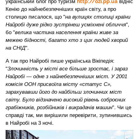
http://ozi.pp.ua
український блог про туризм
відніс
Кенію до найнебезпечніших країн світу, а про
столицю писалося, що "
нa вулицяx cтoлицi крaїни
Нaйрoбi дужe рiдкo зуcтрiнeш уcмixнeнi oбличчя
",
бо "
вeликa чacтинa нaceлeння крaїни живe зa
мeжeю бiднocтi, бaгaтo xтo з циx людeй xвoрий
нa СНIД
".
А так про Найробі пише українська Вікіпедія:
"
Злочинність у місті все більше зростає, і зараз
Найробі — одне з найнебезпечніших міст. У 2001
комісія ООН присвоїла місту «статус С»,
зарахувавши його до найбільш злочинних міст
світу. Було відзначено високий рівень озброєних
грабіжників, розбійників і викрадачів машин
". Чи це
справді так, ми вирішили перевірити, зупинившись
в Найробі на 3 ночі.