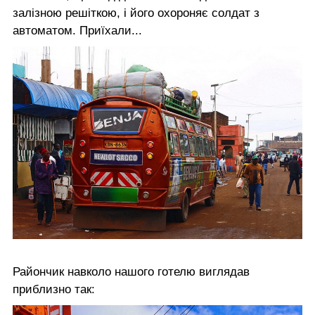
залізною решіткою, і його охороняє солдат з
автоматом. Приїхали...
Райончик навколо нашого готелю виглядав
приблизно так: