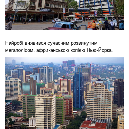
Найробі виявився сучасним розвинутим
мегаполісом, африканською копією Нью-Йорка.