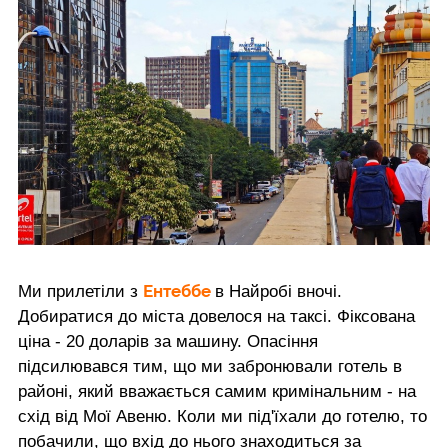
Ентеббе
Ми прилетіли з
в Найробі вночі.
Добиратися до міста довелося на таксі. Фіксована
ціна - 20 доларів за машину. Опасіння
підсилювався тим, що ми забронювали готель в
районі, який вважається самим кримінальним - на
схід від Мої Авеню. Коли ми під'їхали до готелю, то
побачили, що вхід до нього знаходиться за