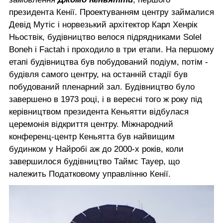
президента Кенії. Проектуванням центру займалися
Девід Мутіс і норвезький архітектор Карл Хенрік
Ньоствік, будівництво велося підрядниками Solel
Boneh і Factah і проходило в три етапи. На першому
етапі будівництва був побудований подіум, потім -
будівля самого центру, на останній стадії був
побудований пленарний зал. Будівництво було
завершено в 1973 році, і в вересні того ж року під
керівництвом президента Кеньятти відбулася
церемонія відкриття центру. Міжнародний
конференц-центр Кеньятта був найвищим
будинком у Найробі аж до 2000-х років, коли
завершилося будівництво Таймс Тауер, що
належить Податковому управлінню Кенії.