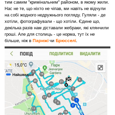
тим самим "кримінальним" районом, в якому жили.
Нас не те, що ніхто не чіпав, ми навіть не відчули
на собі жодного недружнього погляду. Гуляли - де
хотіли, фотографували - що хотіли. Єдине що,
декілька разів нам діставали жебраки, які клянчили
гроші. Але для столиць - це норма, тут їх не
Парижі
Брюсселі
більше, ніж в
чи
.