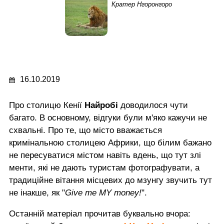
Кратер Нгоронгоро
16.10.2019
Про столицю Кенії
Найробі
доводилося чути
багато. В основному, відгуки були м'яко кажучи не
схвальні. Про те, що місто вважається
кримінальною столицею Африки, що білим бажано
не пересуватися містом навіть вдень, що тут злі
менти, які не дають туристам фотографувати, а
традиційне вітання місцевих до мзунгу звучить тут
не інакше, як "
Give me MY money!
".
Останній матеріал прочитав буквально вчора: