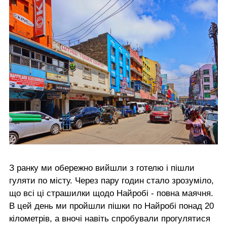
З ранку ми обережно вийшли з готелю і пішли
гуляти по місту. Через пару годин стало зрозуміло,
що всі ці страшилки щодо Найробі - повна маячня.
В цей день ми пройшли пішки по Найробі понад 20
кілометрів, а вночі навіть спробували прогулятися