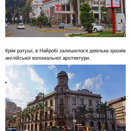
Крім ратуші, в Найробі залишилося декілька зразків
англійської колоніальної архітектури.