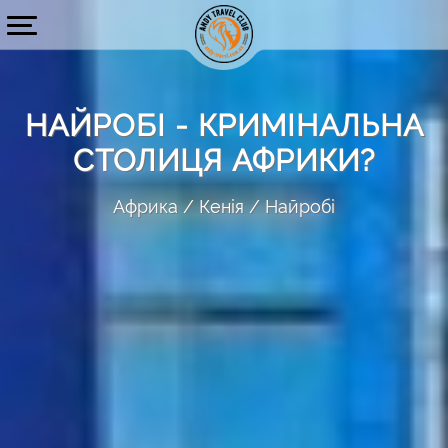
НАЙРОБІ - КРИМІНАЛЬНА
СТОЛИЦЯ АФРИКИ?
Африка
Кенія
Найробі