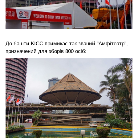
До башти KICC примикає так званий "Амфітеатр",
призначений для зборів 800 осіб: