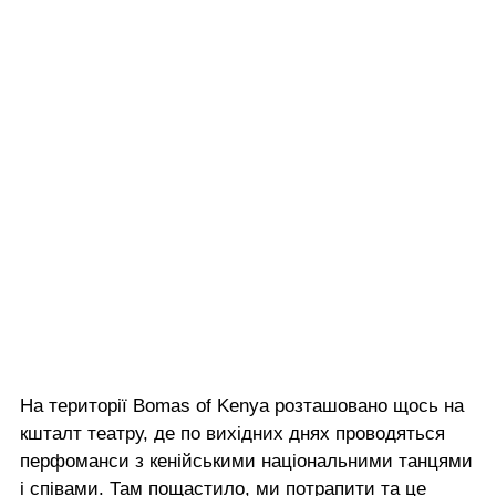
На території Bomas of Kenya розташовано щось на
кшталт театру, де по вихідних днях проводяться
перфоманси з кенійськими національними танцями
і співами. Там пощастило, ми потрапити та це