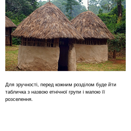
Для зручності, перед кожним розділом буде йти
табличка з назвою етнічної групи і мапою її
розселення.