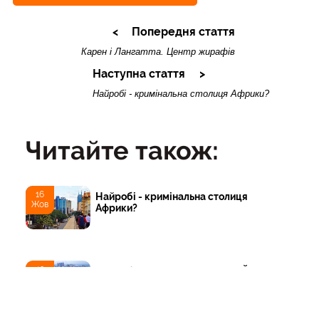
Попередня стаття
Карен і Лангатта. Центр жирафів
Наступна стаття
Найробі - кримінальна столиця Африки?
Читайте також:
16
Найробі - кримінальна столиця
Жов
Африки?
12
Найробі - африканський Нью-Йорк з
Жов
висоти пташиного польоту