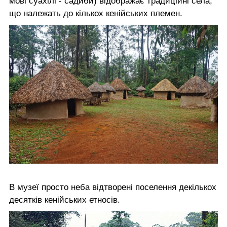
мові суахілі - садиби) відображає традиційні села,
що належать до кількох кенійських племен.
В музеї просто неба відтворені поселення декількох
десятків кенійських етносів.