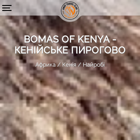
BOMAS OF KENYA -
КЕНІЙСЬКЕ ПИРОГОВО
Африка
Кенія
Найробі