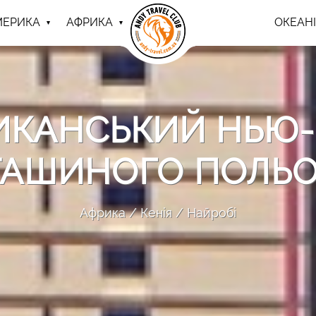
МЕРИКА
АФРИКА
ОКЕАНІ
РИКАНСЬКИЙ НЬЮ-
ТАШИНОГО ПОЛЬО
Африка
Кенія
Найробі