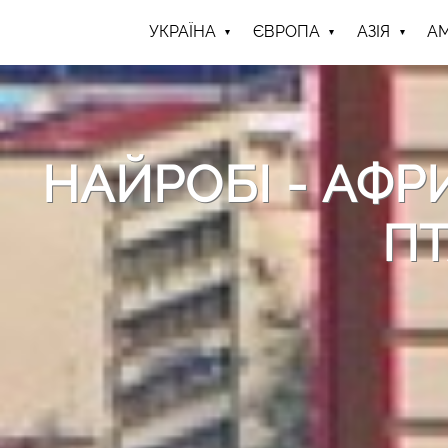
УКРАЇНА
ЄВРОПА
АЗІЯ
А
НАЙРОБІ - АФ
П