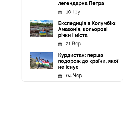
легендарна Петра
10 Гру
Експедиція в Колумбію:
Амазонія, кольорові
річки і міста
21 Вер
Курдистан: перша
подорож до країни, якої
не існує
04 Чер