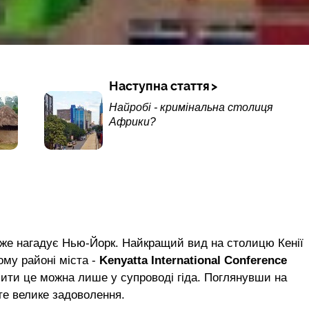
Наступна стаття
Найробі - кримінальна столиця
Африки?
уже нагадує Нью-Йорк. Найкращий вид на столицю Кенії
ому районі міста -
Kenyatta International Conference
обити це можна лише у супроводі гіда. Поглянувши на
те велике задоволення.