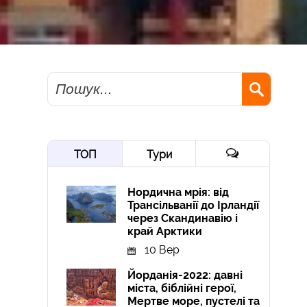
Пошук
ТОП
Тури
Нордична мрія: від
Трансільванії до Ірландії
через Скандинавію і
край Арктики
10 Вер
Йорданія-2022: давні
міста, біблійні герої,
Мертве море, пустелі та