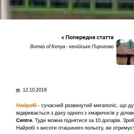
Попередня стаття
Bomas of Kenya - кенійське Пирогово
12.10.2019
Найробі
- сучасний розвинутий мегаполіс, що д
відкривається з даху одного з хмарочосів у ділов
Centre
. Туди можна піднятися за 10 доларів. Зр
Найробі з висоти пташиного польоту, ви отримує