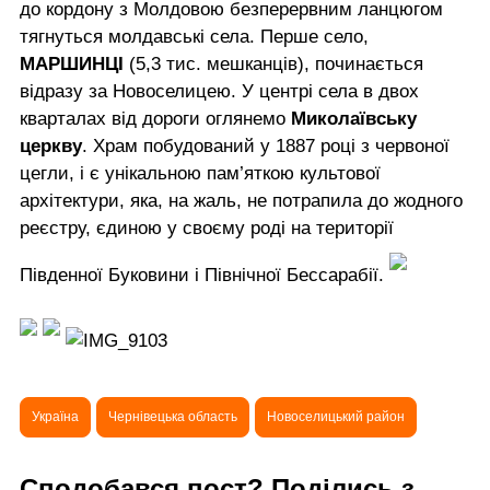
до кордону з Молдовою безперервним ланцюгом
тягнуться молдавські села. Перше село,
МАРШИНЦІ
(5,3 тис. мешканців), починається
відразу за Новоселицею. У центрі села в двох
кварталах від дороги оглянемо
Миколаївську
церкву
. Храм побудований у 1887 році з червоної
цегли, і є унікальною пам’яткою культової
архітектури, яка, на жаль, не потрапила до жодного
реєстру, єдиною у своєму роді на території
Південної Буковини і Північної Бессарабії.
Україна
Чернівецька область
Новоселицький район
Сподобався пост? Поділись з