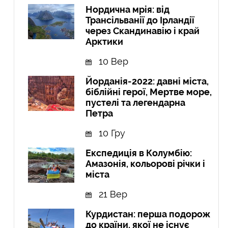
Нордична мрія: від
Трансільванії до Ірландії
через Скандинавію і край
Арктики
10 Вер
Йорданія-2022: давні міста,
біблійні герої, Мертве море,
пустелі та легендарна
Петра
10 Гру
Експедиція в Колумбію:
Амазонія, кольорові річки і
міста
21 Вер
Курдистан: перша подорож
до країни, якої не існує