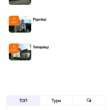
31
Рідківці
Лип
30
Топорівці
Лип
ТОП
Тури