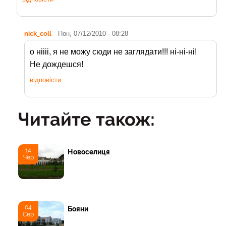
nick_coll
Пон, 07/12/2010 - 08:28
о ніііі, я не можу сюди не заглядати!!! ні-ні-ні!
Не дождешся!
відповісти
Читайте також:
14
Новоселиця
Чер
04
Бояни
Сер