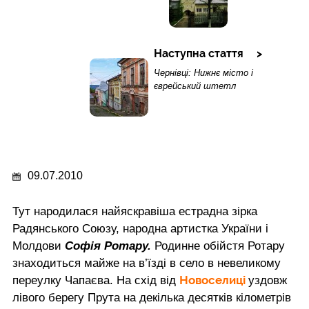
Наступна стаття
Чернівці: Нижнє місто і
єврейський штетл
09.07.2010
Тут народилася найяскравіша естрадна зірка
Радянського Союзу, народна артистка України і
Молдови
Софія Ротару.
Родинне обійстя Ротару
знаходиться майже на в’їзді в село в невеликому
Новоселиці
переулку Чапаєва. На схід від
уздовж
лівого берегу Прута на декілька десятків кілометрів