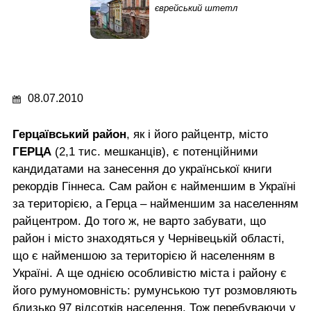
єврейський штетл
08.07.2010
Герцаївський район
, як і його райцентр, місто
ГЕРЦА
(2,1 тис. мешканців), є потенційними
кандидатами на занесення до української книги
рекордів Гіннеса. Сам район є найменшим в Україні
за територією, а Герца – найменшим за населенням
райцентром. До того ж, не варто забувати, що
район і місто знаходяться у Чернівецькій області,
що є найменшою за територією й населенням в
Україні. А ще однією особливістю міста і району є
його румуномовність: румунською тут розмовляють
близько 97 відсотків населення. Тож перебуваючи у