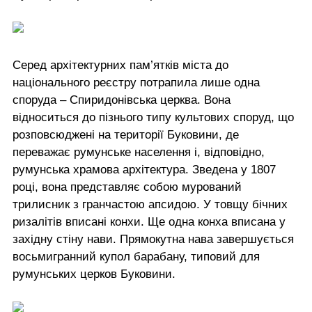
Серед архітектурних пам’ятків міста до
національного реєстру потрапила лише одна
споруда – Спиридонівська церква. Вона
відноситься до пізнього типу культових споруд, що
розповсюджені на території Буковини, де
переважає румунське населення і, відповідно,
румунська храмова архітектура. Зведена у 1807
році, вона представляє собою мурований
трилисник з гранчастою апсидою. У товщу бічних
ризалітів вписані конхи. Ще одна конха вписана у
західну стіну нави. Прямокутна нава завершується
восьмигранний купол барабану, типовий для
румунських церков Буковини.