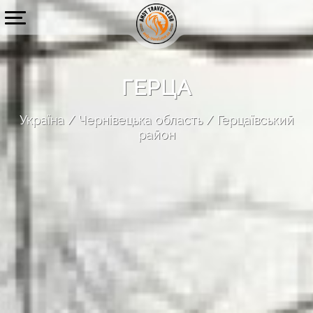
ГЕРЦА
Україна
Чернівецька область
Герцаївський
район