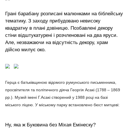
Грані барабану розписані малюнками на біблейську
тематику. З заходу прибудовано невисоку
квадратну в плані дзвіницю. Позбавлені декору
стіни відштукатурені і розчленовані на два яруси.
Але, незважаючи на відсутність декору, храм
дійсно милує око.
Герца є батьківщиною відомого румунського письменника,
просвітителя та політичного діяча Георгія Асакі (1788 – 1869
рр.). Музей імені Г.Асакі створений у 1988 році на базі
міського ліцею. У міському парку встановлено бюст митцеві:
Ну, яка ж Буковина без Міхая Емінеску?