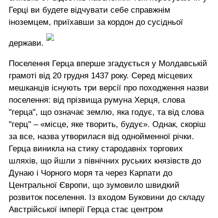
Герці ви будете відчувати себе справжнім
іноземцем, приїхавши за кордон до сусідньої
держави.
Поселення Герца вперше згадується у Молдавській
грамоті від 20 грудня 1437 року. Серед місцевих
мешканців існують три версії про походження назви
поселення: від прізвища румуна Херця, слова
"герца", що означає землю, яка годує, та від слова
"герц" – «місце, яке творить, будує». Однак, скоріш
за все, назва утворилася від однойменної річки.
Герца виникла на стику стародавніх торгових
шляхів, що йшли з північних руських князівств до
Дунаю і Чорного моря та через Карпати до
Центральної Європи, що зумовило швидкий
розвиток поселення. Із входом Буковини до складу
Австрійської імперії Герца стає центром