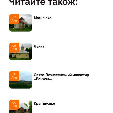
Читайте також:
07
Могилівка
Лип
06
Лунка
Лип
06
Свято-Вознесенський монастир
Лип
«Банчень»
05
Круп'янське
Лип