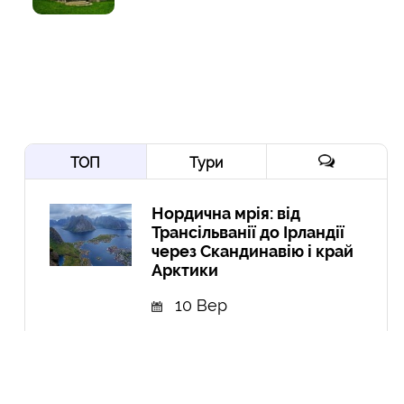
ТОП
Тури
Нордична мрія: від
Трансільванії до Ірландії
через Скандинавію і край
Арктики
10 Вер
Йорданія-2022: давні міста,
біблійні герої, Мертве море,
пустелі та легендарна
Петра