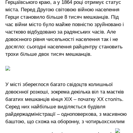
Герцаївського краю, а у 1864 році отримує статус
міста. Перед Другою світовою війною населення
Герци становило більше 8 тисяч мешканців. Під
час війни місто було майже повністю зруйновано і
частково відбудовано за радянських часів. Але
довоєнного рівня чисельності населення так і не
досягло: сьогодні населення райцентру становить
трохи більше двох тисяч мешканців.
У місті збереглося багато свідоцтв колишньої
довоєнної розкоші, зокрема декілька віл та маєтків
багатих мешканців кінця ХІХ – початку ХХ століть.
Серед них найбільше виділяється будівля
райдержадміністрації – одноповерхова, з масивною
баштою, що схожа на оборонну, з чотирьохсхилим