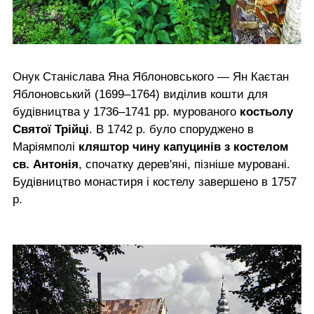
Онук Станіслава Яна Яблоновського — Ян Каєтан
Яблоновський (1699–1764) виділив кошти для
будівництва у 1736–1741 рр. мурованого
костьолу
Святої Трійці
. В 1742 р. було споруджено в
Маріямполі
кляштор чину капуцинів з костелом
св. Антонія
, спочатку дерев'яні, пізніше муровані.
Будівництво монастиря і костелу завершено в 1757
р.