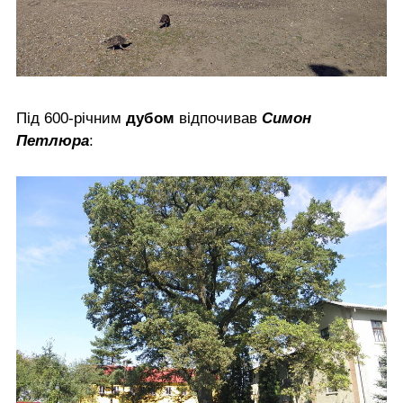
Під 600-річним
дубом
відпочивав
Симон
Петлюра
: