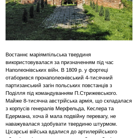
Востаннє маріямпільська твердиня
використовувалася за призначенням під час
Наполеонівських війн. В 1809 р. у фортеці
отаборився пронаполеонівський 4-тисячний
партизанський загін польських повстанців з
Поділля під командуванням П.Стрижевського.
Майже 8-тисячна австрійська армія, що складалася
з корпусів генералів Мерфельда, Кеслера та
Едермана, хоча й мала подвійну перевагу, не
наважувалася здобувати твердиню штурмом.
Цісарські війська вдалися до артилерійського