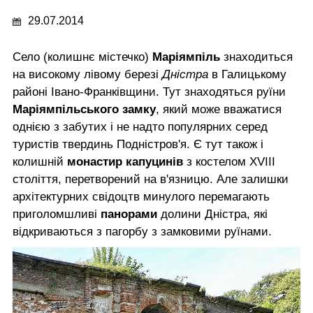
29.07.2014
Село (колишнє містечко)
Маріямпіль
знаходиться
на високому лівому березі
Дністра
в Галицькому
районі Івано-Франківщини. Тут знаходяться руїни
Маріямпільського замку
, який може вважатися
однією з забутих і не надто популярних серед
туристів твердинь Подністров'я. Є тут також і
колишній
монастир капуцинів
з костелом XVIII
століття, перетворений на в'язницю. Але залишки
архітектурних свідоцтв минулого перемагають
приголомшливі
панорами
долини Дністра, які
відкриваються з пагорбу з замковими руїнами.