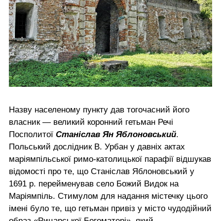
Назву населеному пункту дав тогочасний його
власник — великий коронний гетьман Речі
Посполитої
Станіслав Ян Яблоновський
.
Польський дослідник В. Урбан у давніх актах
маріямпільської римо-католицької парафії відшукав
відомості про те, що Станіслав Яблоновський у
1691 р. перейменував село Божий Видок на
Маріямпіль. Стимулом для надання містечку цього
імені було те, що гетьман привіз у місто чудодійний
образ «Рицарської Богоматері», який