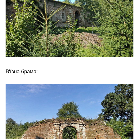
В'їзна брама: