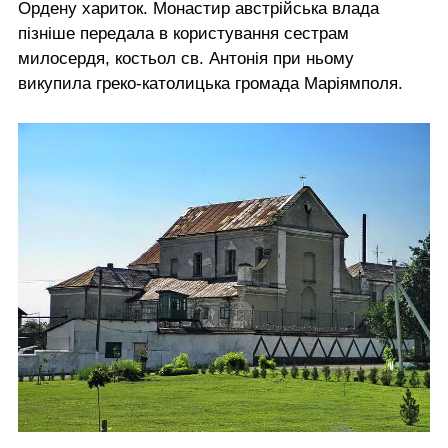
Ордену хариток. Монастир австрійська влада
пізніше передала в користування сестрам
милосердя, костьол св. Антонія при ньому
викупила греко-католицька громада Маріямполя.