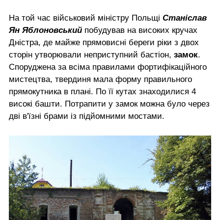
На той час військовий міністру Польщі
Станіслав
Ян Яблоновський
побудував на високих кручах
Дністра, де майже прямовисні береги ріки з двох
сторін утворювали неприступний бастіон,
замок
.
Споруджена за всіма правилами фортифікаційного
мистецтва, твердиня мала форму правильного
прямокутника в плані. По її кутах знаходилися 4
високі башти. Потрапити у замок можна було через
дві в'їзні брами із підйомними мостами.