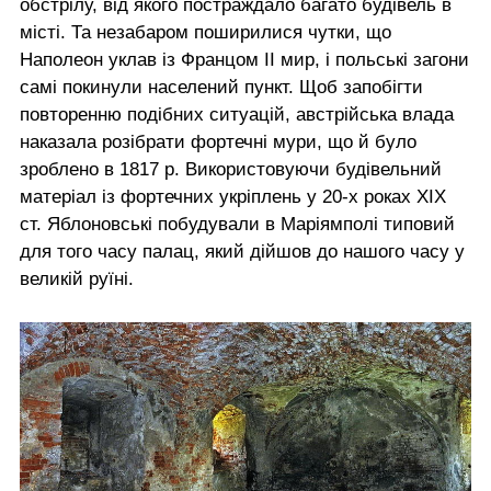
обстрілу, від якого постраждало багато будівель в
місті. Та незабаром поширилися чутки, що
Наполеон уклав із Францом II мир, і польські загони
самі покинули населений пункт. Щоб запобігти
повторенню подібних ситуацій, австрійська влада
наказала розібрати фортечні мури, що й було
зроблено в 1817 р. Використовуючи будівельний
матеріал із фортечних укріплень у 20-х роках XIX
ст. Яблоновські побудували в Маріямполі типовий
для того часу палац, який дійшов до нашого часу у
великій руїні.