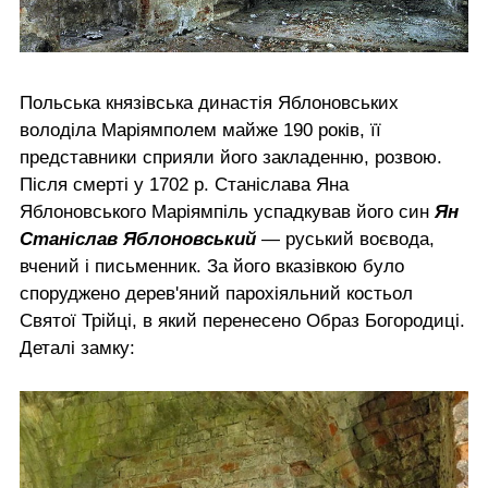
Польська князівська династія Яблоновських
володіла Маріямполем майже 190 років, її
представники сприяли його закладенню, розвою.
Після смерті у 1702 р. Станіслава Яна
Яблоновського Маріямпіль успадкував його син
Ян
Станіслав Яблоновський
— руський воєвода,
вчений і письменник. За його вказівкою було
споруджено дерев'яний парохіяльний костьол
Святої Трійці, в який перенесено Образ Богородиці.
Деталі замку: