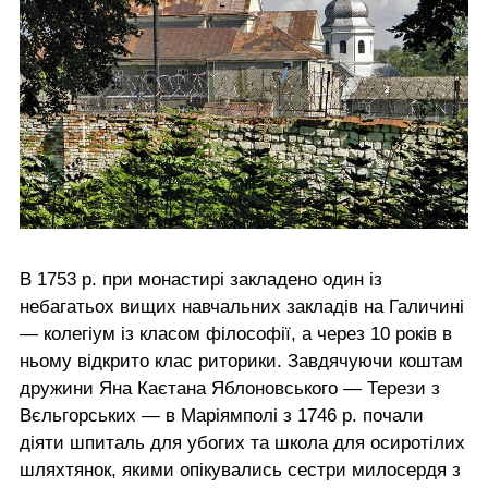
В 1753 р. при монастирі закладено один із
небагатьох вищих навчальних закладів на Галичині
— колегіум із класом філософії, а через 10 років в
ньому відкрито клас риторики. Завдячуючи коштам
дружини Яна Каєтана Яблоновського — Терези з
Вєльгорських — в Маріямполі з 1746 р. почали
діяти шпиталь для убогих та школа для осиротілих
шляхтянок, якими опікувались сестри милосердя з