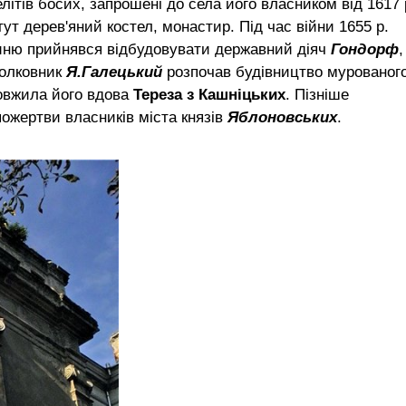
літів босих, запрошені до села його власником від 1617 
тут дерев'яний костел, монастир. Під час війни 1655 р.
тиню прийнявся відбудовувати державний діяч
Гондорф
,
полковник
Я.Галецький
розпочав будівництво мурованог
довжила його вдова
Тереза з Кашніцьких
. Пізніше
ожертви власників міста князів
Яблоновських
.