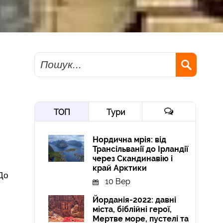
Пошук
ТОП
Тури
Нордична мрія: від
Трансільванії до Ірландії
через Скандинавію і
край Арктики
 До
10 Вер
Йорданія-2022: давні
міста, біблійні герої,
Мертве море, пустелі та