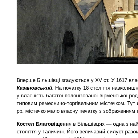
Вперше Більшівці згадуються у XV ст. У 1617 вл
Казановський
. На початку 18 століття навколиш
у власність багатої полонізованої вірменської р
типовим ремесничо-торгівельним містечком. Тут 
рр. містечко мало власну печатку з зображенням 
Костел Благовіщенн
я в Більшівцях — одна з най
століття у Галичині. Його величавий силует разо