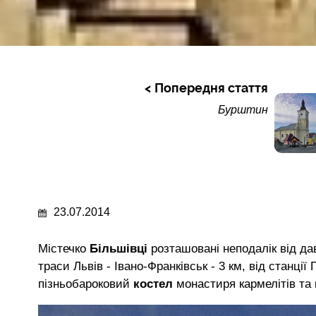
Попередня стаття
Бурштин
23.07.2014
Містечко
Більшівці
розташовані неподалік від д
траси Львів - Івано-Франківськ - 3 км, від станції 
пізньобароковий
костел
монастиря кармелітів т