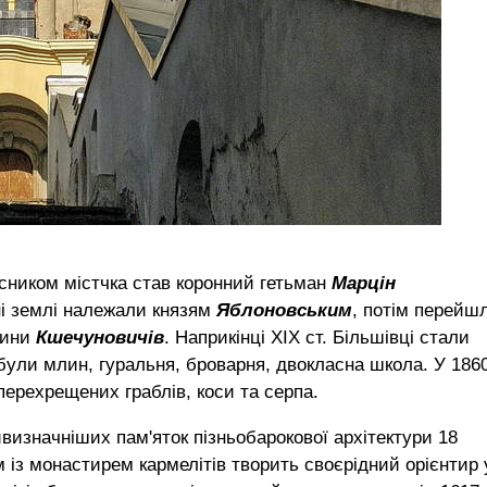
асником містчка став коронний гетьман
Марцін
ні землі належали князям
Яблоновським
, потім перейш
одини
Кшечуновичів
. Наприкінці XIX ст. Більшівці стали
були млин, гуральня, броварня, двокласна школа. У 186
перехрещених граблів, коси та серпа.
визначніших пам'яток пізньобарокової архітектури 18
м із монастирем кармелітів творить своєрідний орієнтир 