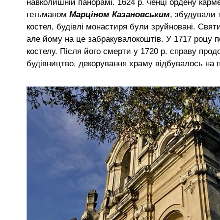
навколишній панорамі. 1624 р. ченці ордену карме
гетьманом
Марціном Казановським
, збудували 
костел, будівлі монастиря були зруйновані. Свя
але йому на це забракувалокоштів. У 1717 роцу 
костелу. Після його смерти у 1720 р. справу про
будівництво, декорування храму відбувалось на п