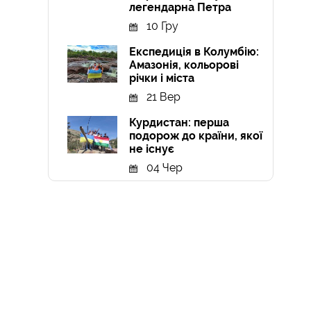
легендарна Петра
10 Гру
Експедиція в Колумбію:
Амазонія, кольорові
річки і міста
21 Вер
Курдистан: перша
подорож до країни, якої
не існує
04 Чер