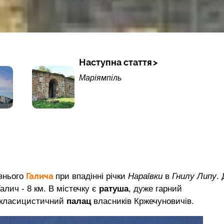
Наступна стаття
Маріямпіль
Галича
авнього
при впадінні річки
Нараївки
в
Гнилу Липу
.
Галич - 8 км. В містечку є
ратуша
, дуже гарний
а класицистичний
палац
власників Кржечуновичів.