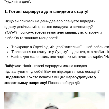
"куди піти далі".
1. Готові маршрути для швидкого старту!
Якщо ви приїхали на день-два або плануєте відвідати
одразу декілька міст, навіщо вигадувати велосипед?
YOWAY пропонує
готові тематичні маршрути
, створені з
любов'ю та знанням місцевості!
"
Найкраще в Одесі від місцевої жительки
" – щоб побачити
"
Полювання на кликунів у Луцьку
" – для тих, хто любить і
Навіть для маленьких, але чарівних містечок є скарби: "
Н
Лайфхак:
Навіть готові маршрути можна швидко
підлаштувати під себе! Вам не підходить якась локація?
Видаляйте!
Хочете почати з кінця?
Перебудовуйте у
зворотньому напрямку!
Повна свобода дій!