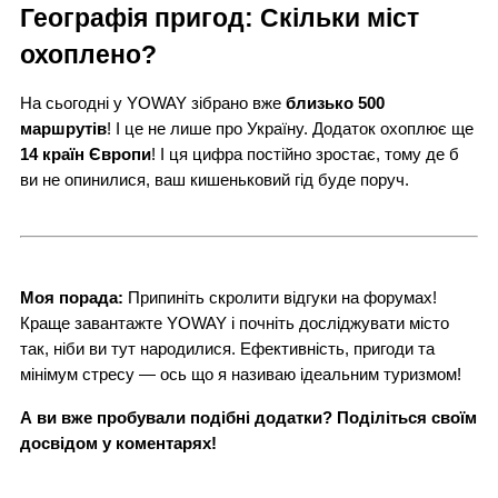
Географія пригод: Скільки міст
охоплено?
На сьогодні у YOWAY зібрано вже
близько 500
маршрутів
! І це не лише про Україну. Додаток охоплює ще
14 країн Європи
! І ця цифра постійно зростає, тому де б
ви не опинилися, ваш кишеньковий гід буде поруч.
Моя порада:
Припиніть скролити відгуки на форумах!
Краще завантажте YOWAY і почніть досліджувати місто
так, ніби ви тут народилися. Ефективність, пригоди та
мінімум стресу — ось що я називаю ідеальним туризмом!
А ви вже пробували подібні додатки? Поділіться своїм
досвідом у коментарях!