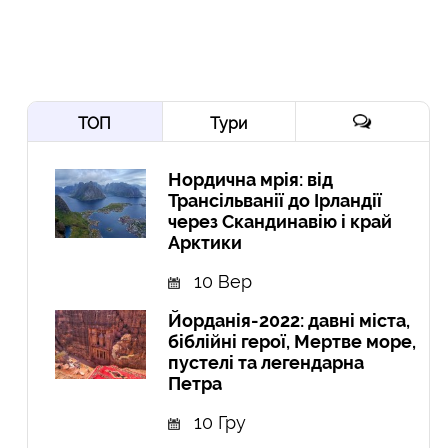
ТОП
Тури
Нордична мрія: від
Трансільванії до Ірландії
через Скандинавію і край
Арктики
10 Вер
Йорданія-2022: давні міста,
біблійні герої, Мертве море,
пустелі та легендарна
Петра
10 Гру