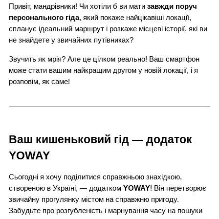
Привіт, мандрівники! Чи хотіли б ви мати
завжди поруч
персонального гіда
, який покаже найцікавіші локації,
спланує ідеальний маршрут і розкаже місцеві історії, які ви
не знайдете у звичайних путівниках?
Звучить як мрія? Але це цілком реально! Ваш смартфон
може стати вашим найкращим другом у новій локації, і я
розповім, як саме!
Ваш кишеньковий гід — додаток
YOWAY
Сьогодні я хочу поділитися справжньою знахідкою,
створеною в Україні, — додатком
YOWAY
! Він перетворює
звичайну прогулянку містом на справжню пригоду.
Забудьте про розгубленість і марнування часу на пошуки