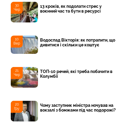
30
13 кроків, як подолати стрес у
Чер
воєнний час та бути в ресурсі
10
Водоспад Вікторія: як потрапити, що
Вер
дивитися і скільки це коштує
21
ТОП-10 речей, які треба побачити в
Чер
Колумбії
20
Чому заступник міністра ночував на
Гру
вокзалі з бомжами під час подорожі?