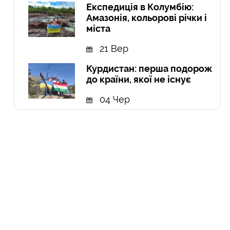
Експедиція в Колумбію:
Амазонія, кольорові річки і
міста
21 Вер
Курдистан: перша подорож
до країни, якої не існує
04 Чер