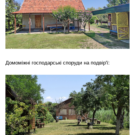
Домоміжні господарські споруди на подвір'ї: