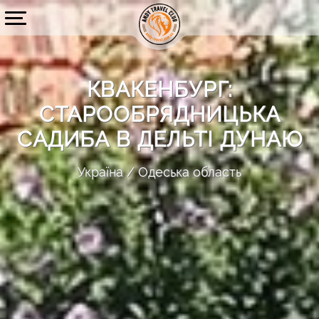
КВАКЕНБУРГ:
СТАРООБРЯДНИЦЬКА
САДИБА В ДЕЛЬТІ ДУНАЮ
Україна
Одеська область