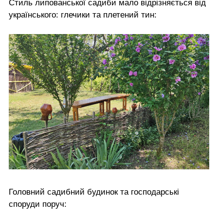
Стиль липованської садиби мало відрізняється від
українського: глечики та плетений тин:
Головний садибний будинок та господарські
споруди поруч: