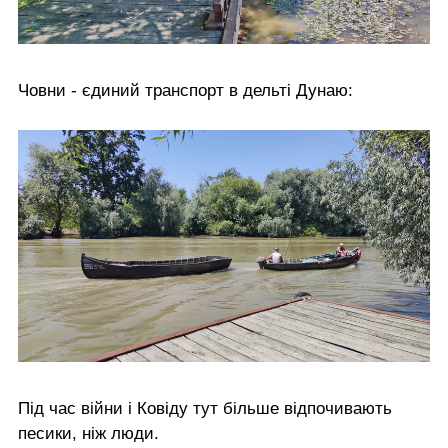
Човни - єдиний транспорт в дельті Дунаю:
Під час війни і Ковіду тут більше відпочивають
песики, ніж люди.