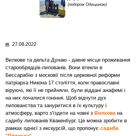
(подорож Одещиною)
27.08.2022
Вилкове та дельта Дунаю - давне місце проживання
старообрядців-липованів. Вони втекли в
Бессарабію з московії після церковної реформи
патріарха Никона 17 століття, коли православні
віруючі, які її не прийняли, були віддані анафемі і
на них почалися гоніння. Щоб відчути дух
липованства та зануритися в їх культуру і
Вилкова
атмосферу, варто з'їздити на човні з
на
садибу липованів Квакенбург. Це можна зробити в
садиба
рамках однієї з екскурсій, що пропонує
"Пеликан"
.