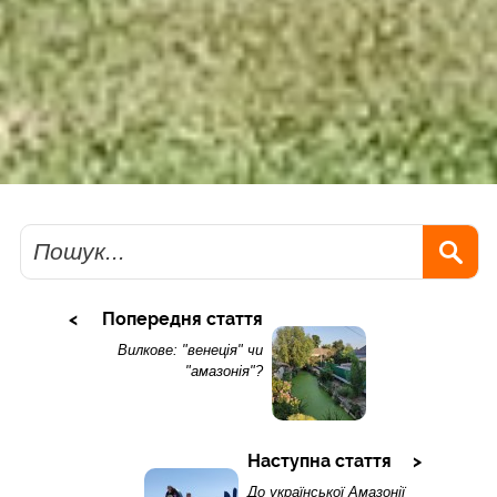
Пошук
Попередня стаття
Вилкове: "венеція" чи
"амазонія"?
Наступна стаття
До української Амазонії