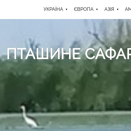
УКРАЇНА
ЄВРОПА
АЗІЯ
А
ПТАШИНЕ САФАР