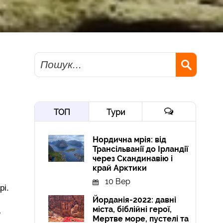
Пошук
ТОП
Тури
Нордична мрія: від
Трансільванії до Ірландії
через Скандинавію і
край Арктики
10 Вер
рі.
Йорданія-2022: давні
міста, біблійні герої,
е
Мертве море, пустелі та