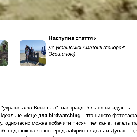
Наступна стаття
До української Амазонії (подорож
Одещиною)
и "українською Венецією", насправді більше нагадують
 ідеальне місце для
birdwatching
- пташиного фотосафа
, одночасно можна побачити тисячі пеліканів, чапель та
обі подорож на човні серед лабіринтів дельти Дунаю - ц