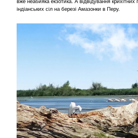
вже неабияка екзотика. А відвідування крихітних
індіанських сіл на березі Амазонки в Перу.