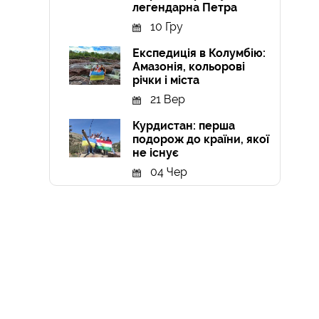
легендарна Петра
10 Гру
Експедиція в Колумбію:
Амазонія, кольорові
річки і міста
21 Вер
Курдистан: перша
подорож до країни, якої
не існує
04 Чер