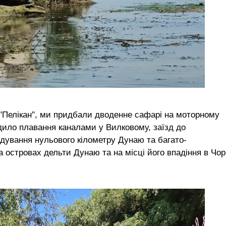
"Пелікан", ми придбали дводенне сафарі на моторному
дило плавання каналами у Вилковому, заїзд до
ідування нульового кілометру Дунаю та багато-
а островах дельти Дунаю та на місці його впадіння в Чо