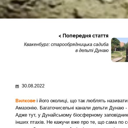
Попередня стаття
Квакенбург: старообрядницька садиба
в дельті Дунаю
30.08.2022
Вилкове
і його околиці, що так люблять називат
Амазонію. Багаточисельні канали дельти Дунаю -
Адже тут, у Дунайському біосферному заповіднику
інших птахів. Не кажучи вже про те, що сама по с