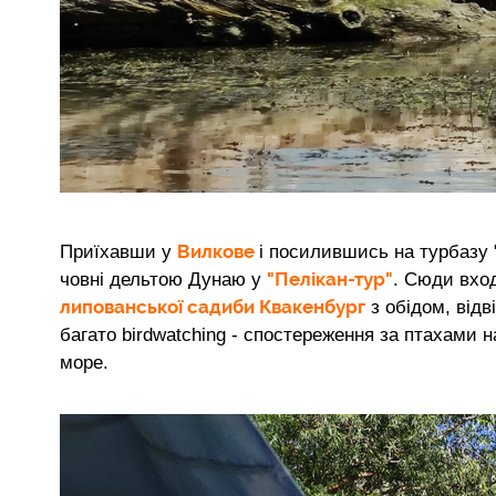
Вилкове
Приїхавши у
і посилившись на турбазу 
"Пелікан-тур"
човні дельтою Дунаю у
. Сюди вхо
липованської садиби Квакенбург
з обідом, відв
багато birdwatching - спостереження за птахами н
море.