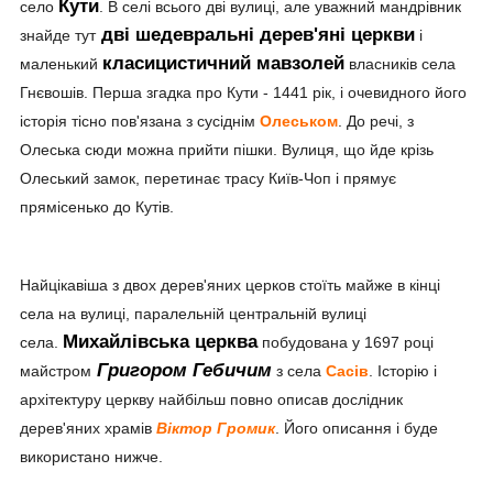
Кути
село
. В селі всього дві вулиці, але уважний мандрівник
дві шедевральні дерев'яні церкви
знайде тут
і
класицистичний мавзолей
маленький
власників села
Гнєвошів. Перша згадка про Кути - 1441 рік, і очевидного його
історія тісно пов'язана з сусіднім
Олеськом
. До речі, з
Олеська сюди можна прийти пішки. Вулиця, що йде крізь
Олеський замок, перетинає трасу Київ-Чоп і прямує
прямісенько до Кутів.
Найцікавіша з двох дерев'яних церков стоїть майже в кінці
села на вулиці, паралельній центральній вулиці
Михайлівська церква
села.
побудована у 1697 році
Григором Гебичим
майстром
з села
Сасів
. Історію і
архітектуру церкву найбільш повно описав дослідник
дерев'яних храмів
Віктор Громик
. Його описання і буде
використано нижче.