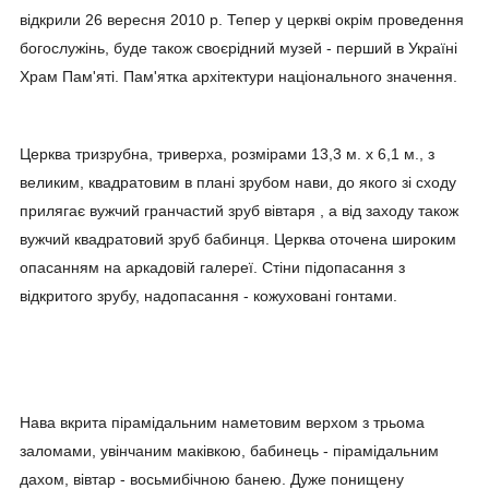
відкрили 26 вересня 2010 р. Тепер у церкві окрім проведення
богослужінь, буде також своєрідний музей - перший в Україні
Храм Пам'яті. Пам'ятка архітектури національного значення.
Церква тризрубна, триверха, розмірами 13,3 м. х 6,1 м., з
великим, квадратовим в плані зрубом нави, до якого зі сходу
прилягає вужчий гранчастий зруб вівтаря , а від заходу також
вужчий квадратовий зруб бабинця. Церква оточена широким
опасанням на аркадовій галереї. Стіни підопасання з
відкритого зрубу, надопасання - кожуховані гонтами.
Нава вкрита пірамідальним наметовим верхом з трьома
заломами, увінчаним маківкою, бабинець - пірамідальним
дахом, вівтар - восьмибічною банею. Дуже понищену