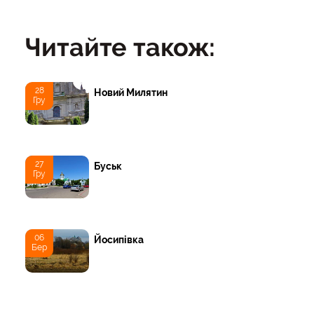
Читайте також:
28
Новий Милятин
Гру
27
Буськ
Гру
06
Йосипівка
Бер