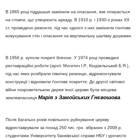
В 1865 році піддашшя замінили на опасання, яке опирається
на стовпи, що утворюють аркаду. В 1910 р. і 1930-х роках ХХ
ст. проведено ремонти, під час одного з них замінили гонтове
кожухування стін і опасання на вертикальну шалівку дошками.
В 1956 р. куполи покриті бляхою. У 1974 році проведені
реставраційні роботи (архіт. Могитич І.Р., Кіндзельський Б.Я.),
під час яких розібрали північну ризницю, відремонтували
конструкції і відновили ґонтове покриття. До другої світової
війни покровителькою дерев`яної церкви була місцева
Марія з Замойських Гнєвошова
землевласниця
.
Після багатьох років повільного руйнування церкву
відреставрували за понад 250 тис. грн. зібраних з 2008 р.
студентами Університету банківської справи НБУ і урочисто