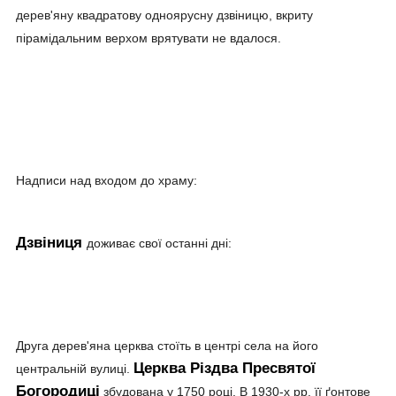
дерев'яну квадратову одноярусну дзвіницю, вкриту
пірамідальним верхом врятувати не вдалося.
Надписи над входом до храму:
Дзвіниця
доживає свої останні дні:
Друга дерев'яна церква стоїть в центрі села на його
Церква Різдва Пресвятої
центральній вулиці.
Богородиці
збудована у 1750 році. В 1930-х рр. її ґонтове