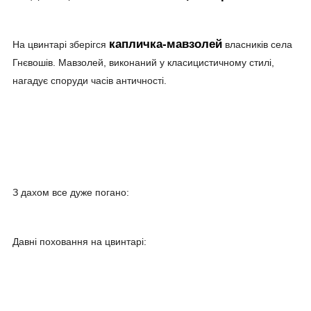
капличка-мавзолей
На цвинтарі зберігся
власників села
Гнєвошів. Мавзолей, виконаний у класицистичному стилі,
нагадує споруди часів античності.
З дахом все дуже погано:
Давні поховання на цвинтарі: