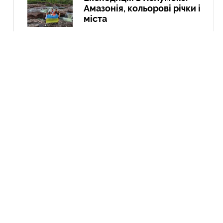
Амазонія, кольорові річки і
міста
21 Вер
Курдистан: перша подорож
до країни, якої не існує
04 Чер