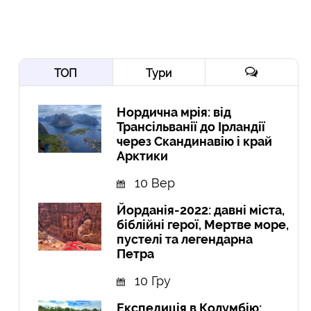
ТОП
Тури
Нордична мрія: від
Трансільванії до Ірландії
через Скандинавію і край
Арктики
10 Вер
Йорданія-2022: давні міста,
біблійні герої, Мертве море,
пустелі та легендарна
Петра
10 Гру
Експедиція в Колумбію: