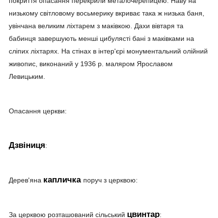
покриття опасання перекрили металочерепицею. Наву на
низькому світловому восьмерику вкриває така ж низька баня,
увінчана великим ліхтарем з маківкою. Дахи вівтаря та
бабинця завершують менші цибулясті бані з маківками на
сліпих ліхтарях. На стінах в інтер'єрі монументальний олійний
живопис, виконаний у 1936 р. маляром Ярославом
Левицьким.
Опасання церкви:
Дзвіниця
:
капличка
Дерев'яна
поруч з церквою:
цвинтар
За церквою розташований сільський
: