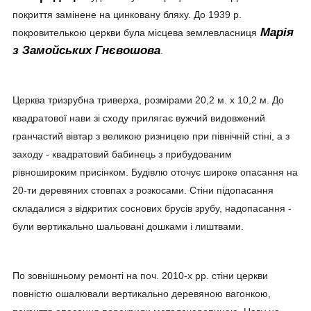
покриття замінене на цинковану бляху. До 1939 р.
Марія
покровителькою церкви була місцева землевласниця
з Замойських Гнєвошова
.
Церква тризрубна триверха, розмірами 20,2 м. х 10,2 м. До
квадратової нави зі сходу прилягає вужчий видовжений
гранчастий вівтар з великою ризницею при північній стіні, а з
заходу - квадратовий бабинець з прибудованим
рівношироким присінком. Будівлю оточує широке опасання на
20-ти деревяних стовпах з розкосами. Стіни підопасання
складалися з відкритих соснових брусів зрубу, надопасання -
були вертикально шальовані дошками і лиштвами.
По зовнішньому ремонті на поч. 2010-х рр. стіни церкви
повністю ошалювали вертикально деревяною вагонкою,