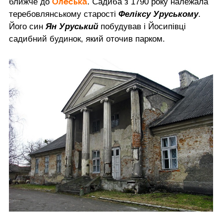
Олеська
ближче до
. Садиба з 1790 року належала
теребовлянському старості
Феліксу Уруському
.
Його син
Ян Уруський
побудував і Йосипівці
садибний будинок, який оточив парком.