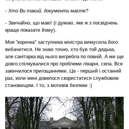
- Хто Ви такий, документи маєте?
- Звичайно, що маю! (і думаю, яке ж з посвідчень
краще показати йому).
Моя "корочка" заступника міністра вимусила його
вибачитися. Не знаю точно, хто був той дядька,
але санітарка від нього вигребла по повній. А ми ще
довго спілкувалися про проблеми лікарні, села. Все
закінчилося пригощаннями. Це - перший і останній
раз, коли мені довелося скористатися службовим
становищем. І то, з мотивів безпеки :)