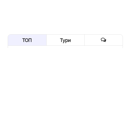
ТОП
Тури
Нордична мрія: від
Трансільванії до Ірландії
через Скандинавію і край
Арктики
10 Вер
Йорданія-2022: давні міста,
біблійні герої, Мертве море,
пустелі та легендарна
Петра
10 Гру