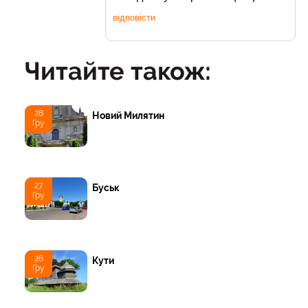
відповісти
Читайте також:
28
Новий Милятин
Гру
27
Буськ
Гру
26
Кути
Гру