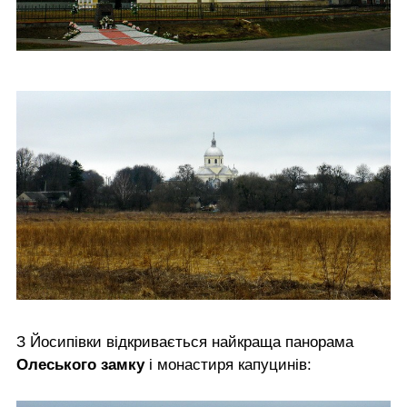
З Йосипівки відкривається найкраща панорама
Олеського замку
і монастиря капуцинів: