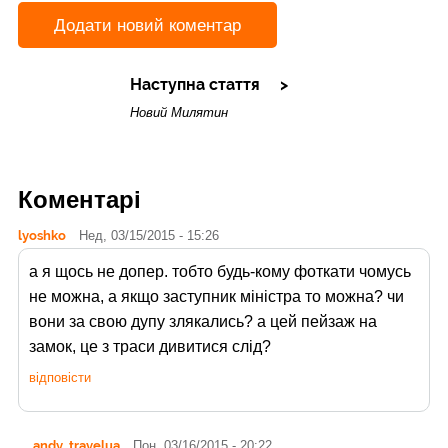
Додати новий коментар
Наступна стаття
Новий Милятин
Коментарі
lyoshko
Нед, 03/15/2015 - 15:26
а я щось не допер. тобто будь-кому фоткати чомусь
не можна, а якщо заступник міністра то можна? чи
вони за свою дупу злякались? а цей пейзаж на
замок, це з траси дивитися слід?
відповісти
andy_travelua
Пон, 03/16/2015 - 20:22