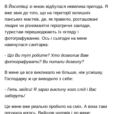
В Йосипівці зі мною відбулася невелика пригода. Я
вже звик до того, що на території колишніх
панських маєтків, де, як правило, розташовані
лікарні чи різноманітні геріатричні заклади,
туристам перешкоджають їх огляду і
фотографуванню. Ось і сьогодні на мене
накинулася санітарка:
- Що Ви тут робите? Хто дозволив Вам
фотографувати? Ви питали дозволу?
В мене це все викликало не більше, ніж усмішку.
Господарку ж це виводило з себе:
- Геть звідси! Я зараз викличу кого слід і Вас
заберуть!
Це мене вже реально пробило на сміх. А вона таки
погукала когось. Вийшов чоловік і до мене: