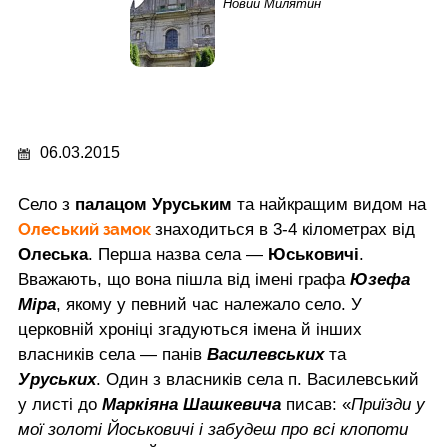
Новий Милятин
06.03.2015
Село з
палацом Уруським
та найкращим видом на
Олеський замок
знаходиться в 3-4 кілометрах від
Олеська
. Перша назва села —
Юськовичі
.
Вважають, що вона пішла від імені графа
Юзефа
Міра
, якому у певний час належало село. У
церковній хроніці згадуються імена й інших
власників села — панів
Василевських
та
Уруських
. Один з власників села п. Василевський
у листі до
Маркіяна Шашкевича
писав: «
Приїзди у
мої золоті Йоськовичі і забудеш про всі клопоти