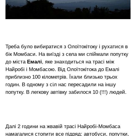
Треба було вибиратися з Олоїтокітоку і рухатися в
бік Момбаси. На виїзді з села ми спіймали попутку
до міста
Емалі
, яке знаходиться на трасі між
Найробі і Момбасою. Від Олоїтокітока до Емалі
приблизно 100 кілометрів. Їхали близько трьох
годин. В одному з сіл нас пересадили на іншу
попутку. В легкову автівку забилося 10 (!!!) людей.
Далі 2 години на жвавій трасі Найробі-Момбаса
намагалися стопити все підряд: автобуси, попутки,