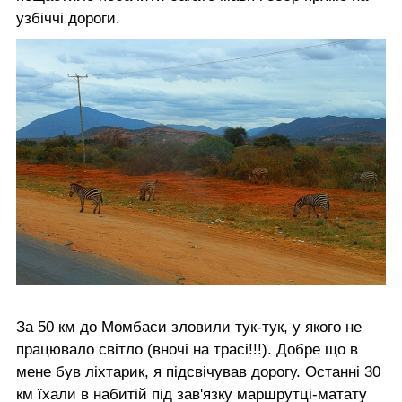
узбіччі дороги.
За 50 км до Момбаси зловили тук-тук, у якого не
працювало світло (вночі на трасі!!!). Добре що в
мене був ліхтарик, я підсвічував дорогу. Останні 30
км їхали в набитій під зав'язку маршрутці-матату