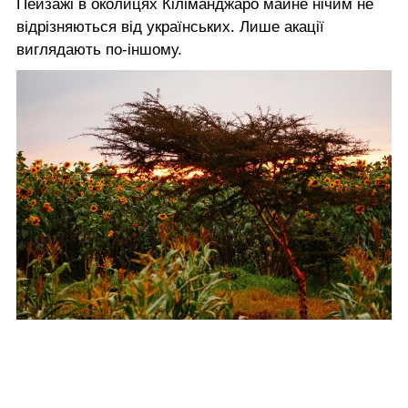
Пейзажі в околицях Кіліманджаро майне нічим не
відрізняються від українських. Лише акації
виглядають по-іншому.