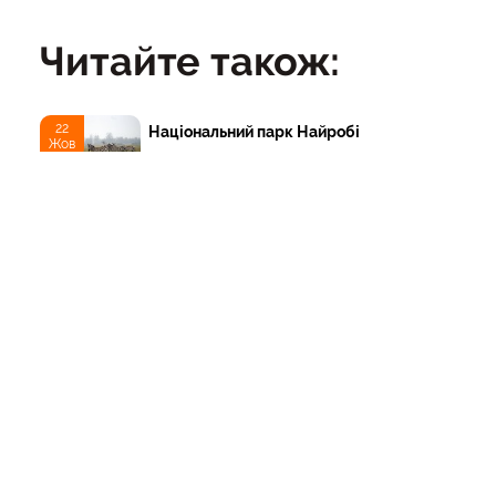
Читайте також:
22
Національний парк Найробі
Жов
ТОП
Тури
Нордична мрія: від
Трансільванії до Ірландії
через Скандинавію і край