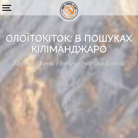
ОЛОЇТОКІТОК: В ПОШУКАХ
КІЛІМАНДЖАРО
Африка
Кенія
Велика Рифтова долина