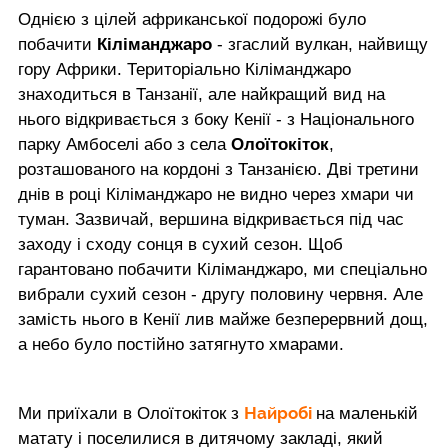
Однією з цілей африканської подорожі було
побачити
Кіліманджаро
- згаслий вулкан, найвищу
гору Африки. Територіально Кіліманджаро
знаходиться в Танзанії, але найкращий вид на
нього відкривається з боку Кенії - з Національного
парку Амбоселі або з села
Олоїтокіток
,
розташованого на кордоні з Танзанією. Дві третини
днів в році Кіліманджаро не видно через хмари чи
туман. Зазвичай, вершина відкривається під час
заходу і сходу сонця в сухий сезон. Щоб
гарантовано побачити Кіліманджаро, ми спеціально
вибрали сухий сезон - другу половину червня. Але
замість нього в Кенії лив майже безперервний дощ,
а небо було постійно затягнуто хмарами.
Найробі
Ми приїхали в Олоїтокіток з
на маленькій
матату і поселилися в дитячому закладі, який