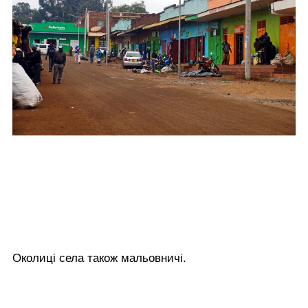
Околиці села також мальовничі.