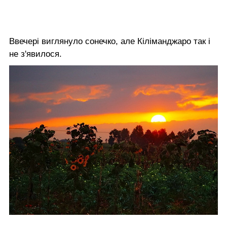
Ввечері виглянуло сонечко, але Кіліманджаро так і
не з'явилося.