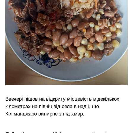
Ввечері пішов на відкриту місцевість в декількох
кілометрах на північ від села в надії, що
Кіліманджаро винирне з під хмар.