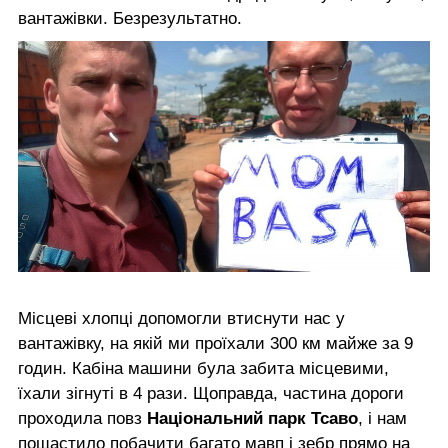
вантажівки. Безрезультатно.
Місцеві хлопці допомогли втиснути нас у
вантажівку, на якій ми проїхали 300 км майже за 9
годин. Кабіна машини була забита місцевими,
їхали зігнуті в 4 рази. Щоправда, частина дороги
проходила повз
Національний парк Тсаво
, і нам
пощастило побачити багато мавп і зебр прямо на