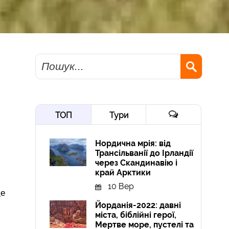
Пошук
ТОП
Тури
Нордична мрія: від
Трансільванії до Ірландії
через Скандинавію і
край Арктики
10 Вер
це
Йорданія-2022: давні
міста, біблійні герої,
Мертве море, пустелі та