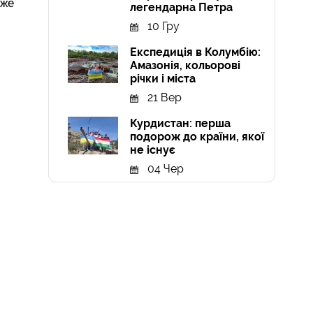
йже
легендарна Петра
10 Гру
Експедиція в Колумбію:
Амазонія, кольорові
річки і міста
21 Вер
Курдистан: перша
подорож до країни, якої
не існує
04 Чер