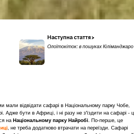
Наступна стаття
Олоїтокіток: в пошуках Кіліманджаро
 ми мали відвідати сафарі в Національному парку Чобе,
. Адже бути в Африці, і ні разу не з'їздити на сафарі - 
вся на
Національному парку Найробі
. По-перше, це
иці
, не треба додатково втрачати на переїзди. Сафарі