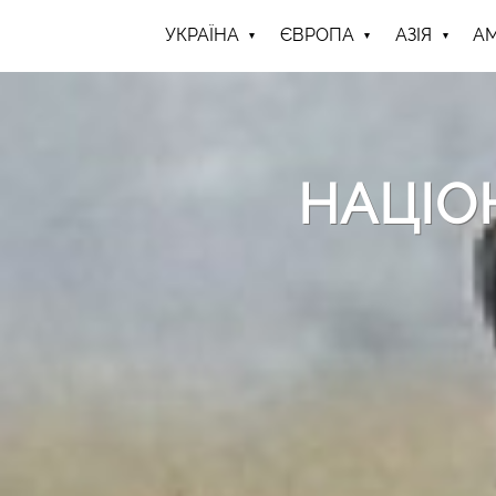
УКРАЇНА
ЄВРОПА
АЗІЯ
А
НАЦІО