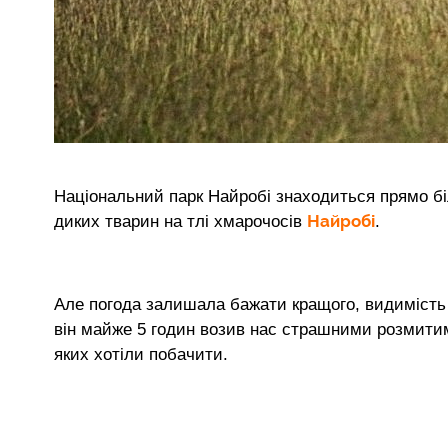
Національний парк Найробі знаходиться прямо бі
Найробі
диких тварин на тлі хмарочосів
.
Але погода залишала бажати кращого, видимість
він майже 5 годин возив нас страшними розмитим
яких хотіли побачити.