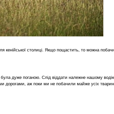
ля кенійської столиці. Якщо пощастить, то можна побач
 була дуже поганою. Слід віддати належне нашому воді
и дорогами, аж поки ми не побачили майже усіх тварин