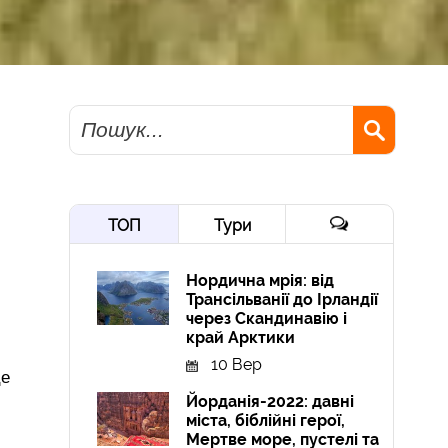
Пошук
ТОП
Тури
Нордична мрія: від
Трансільванії до Ірландії
через Скандинавію і
край Арктики
10 Вер
це
Йорданія-2022: давні
міста, біблійні герої,
Мертве море, пустелі та