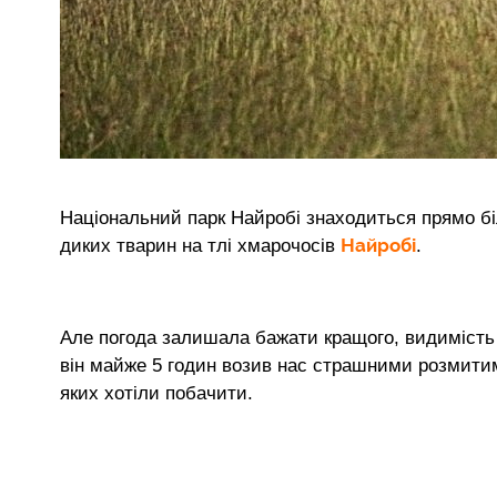
Національний парк Найробі знаходиться прямо бі
Найробі
диких тварин на тлі хмарочосів
.
Але погода залишала бажати кращого, видимість
він майже 5 годин возив нас страшними розмитим
яких хотіли побачити.