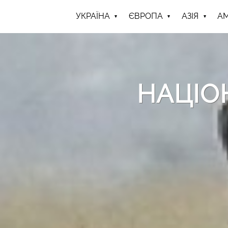
УКРАЇНА
ЄВРОПА
АЗІЯ
А
НАЦІО