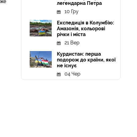
йже
легендарна Петра
10 Гру
Експедиція в Колумбію:
Амазонія, кольорові
річки і міста
21 Вер
Курдистан: перша
подорож до країни, якої
не існує
04 Чер