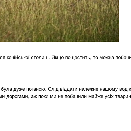
ля кенійської столиці. Якщо пощастить, то можна побач
 була дуже поганою. Слід віддати належне нашому воді
и дорогами, аж поки ми не побачили майже усіх тварин