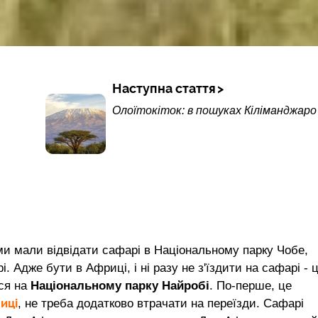
Наступна стаття
Олоїтокіток: в пошуках Кіліманджаро
 ми мали відвідати сафарі в Національному парку Чобе,
. Адже бути в Африці, і ні разу не з'їздити на сафарі - 
вся на
Національному парку Найробі
. По-перше, це
иці
, не треба додатково втрачати на переїзди. Сафарі