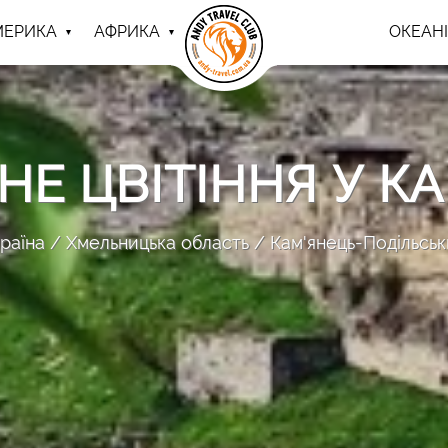
МЕРИКА
АФРИКА
ОКЕАНІ
НЕ ЦВІТІННЯ У КА
раїна
Хмельницька область
Кам'янець-Подільсь