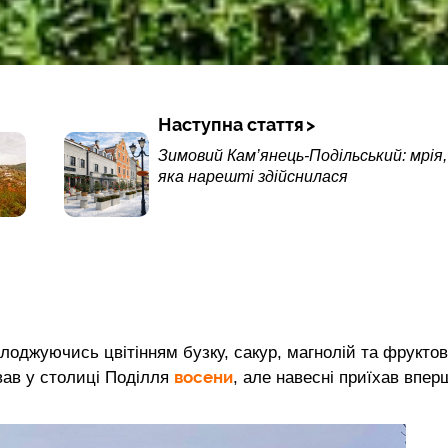
Наступна стаття
Зимовий Кам’янець-Подільський: мрія,
яка нарешті здійснилася
олоджуючись цвітінням бузку, сакур, магнолій та фрукто
восени
ував у столиці Поділля
, але навесні приїхав впер