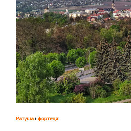
Ратуша
фортеця
і
: