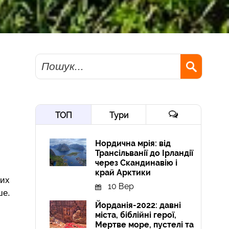
Пошук
ТОП
Тури
Нордична мрія: від
Трансільванії до Ірландії
через Скандинавію і
край Арктики
вих
10 Вер
ше.
Йорданія-2022: давні
міста, біблійні герої,
Мертве море, пустелі та