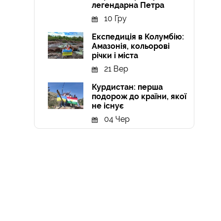
легендарна Петра
10 Гру
Експедиція в Колумбію:
Амазонія, кольорові
річки і міста
21 Вер
Курдистан: перша
подорож до країни, якої
не існує
04 Чер