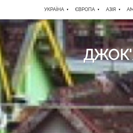
УКРАЇНА
ЄВРОПА
АЗІЯ
А
ДЖОК'