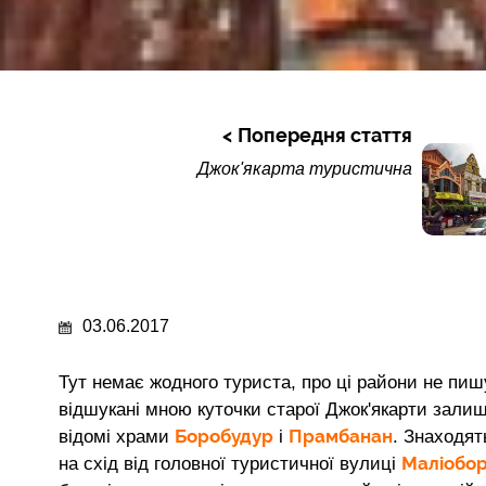
Попередня стаття
Джок'якарта туристична
03.06.2017
Тут немає жодного туриста, про ці райони не пиш
відшукані мною куточки старої Джок'якарти залиш
Боробудур
Прамбанан
відомі храми
і
. Знаходят
Маліобо
на схід від головної туристичної вулиці