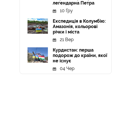
легендарна Петра
10 Гру
Експедиція в Колумбію:
Амазонія, кольорові
річки і міста
21 Вер
Курдистан: перша
подорож до країни, якої
не існує
04 Чер