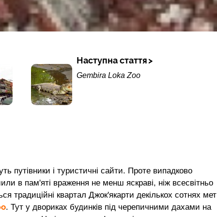
Наступна стаття
Gembira Loka Zoo
уть путівники і туристичні сайти. Проте випадково
или в пам'яті враження не менш яскраві, ніж всесвітньо
ься традиційні квартал Джок'якарти декількох сотнях мет
ро
. Тут у двориках будинків під черепичними дахами на