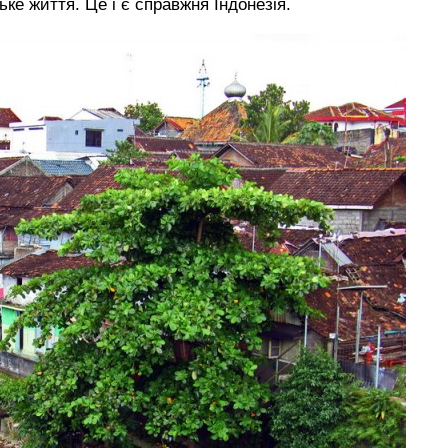
ьке життя. Це і є справжня Індонезія.