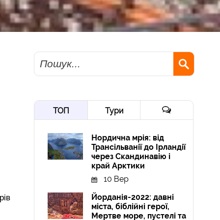
Пошук
ТОП
Тури
Нордична мрія: від
Трансільванії до Ірландії
через Скандинавію і
край Арктики
10 Вер
Йорданія-2022: давні
рів
міста, біблійні герої,
Мертве море, пустелі та