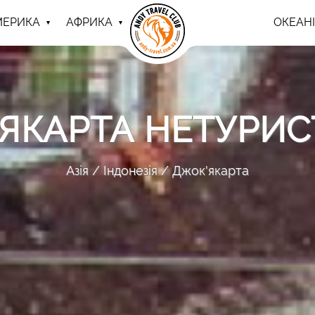
МЕРИКА
АФРИКА
ОКЕАНІ
ЯКАРТА НЕТУРИ
Азія
Індонезія
Джок'якарта