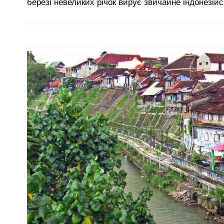
березі невеликих річок вирує звичайне індонезійс