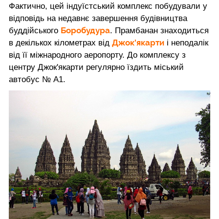
Фактично, цей індуїстський комплекс побудували у
відповідь на недавнє завершення будівництва
Боробудура
буддійського
. Прамбанан знаходиться
Джок'якарти
в декількох кілометрах від
і неподалік
від її міжнародного аеропорту. До комплексу з
центру Джок'якарти регулярно їздить міський
автобус № А1.