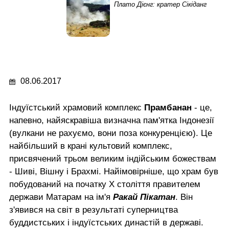
Плато Дієнг: кратер Сікіданг
08.06.2017
Індуїстський храмовий комплекс
Прамбанан
- це,
напевно, найяскравіша визначна пам'ятка Індонезії
(вулкани не рахуємо, вони поза конкуренцією). Це
найбільший в крані культовий комплекс,
присвячений трьом великим індійським божествам
- Шиві, Вішну і Брахмі. Найімовірніше, що храм був
побудований на початку X століття правителем
держави Матарам на ім'я
Ракай Пікатан
. Він
з'явився на світ в результаті суперництва
буддистських і індуїстських династій в державі.