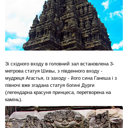
Зі східного входу в головний зал встановлена 3-
метрова статуя Шивы, з південного входу -
мудреця Агастья, із заходу - його сина Ганеша і з
півночі вже згадана статуя богині Дурги
(легендарна красуня принцеса, перетворена на
камінь).