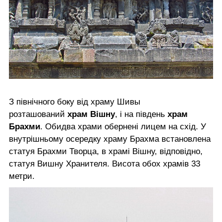
З північного боку від храму Шивы
розташований
храм Вішну
, і на південь
храм
Брахми
. Обидва храми обернені лицем на схід. У
внутрішньому осередку храму Брахма встановлена
статуя Брахми Творца, в храмі Вішну, відповідно,
статуя Вишну Хранителя. Висота обох храмів 33
метри.