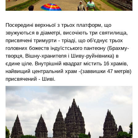
Посередині верхньої з трьох платформ, що
звужуються в діаметрі, височіють три святилища,
присвячені тримурти - тріаді, що об'єднує трьох
головних божеств індуїстського пантеону (Брахму-
творця, Вішну-хранителя і Шиву-руйнівника) в
єдине ціле. Внутрішній квадрат містить 16 храмів,
найвищий центральний храм -(заввишки 47 метрів)
присвячений - Шиві.