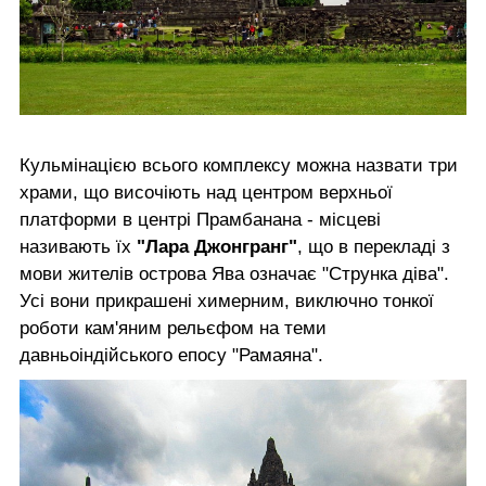
Кульмінацією всього комплексу можна назвати три
храми, що височіють над центром верхньої
платформи в центрі Прамбанана - місцеві
називають їх
"Лара Джонгранг"
, що в перекладі з
мови жителів острова Ява означає "Струнка діва".
Усі вони прикрашені химерним, виключно тонкої
роботи кам'яним рельєфом на теми
давньоіндійського епосу "Рамаяна".