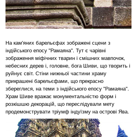
На кам'яних барельєфах зображені сцени з
індійського епосу "Рамаяна". Тут є чарівні
зображення міфічних тварин і смішних мавпочок,
небесних дерев і, головне, бога Шиви, що творить і
руйнує світ. Стіни нижньої частини храму
прикрашені барельєфами, що прекрасно
збереглися, на теми з індійського епосу "Рамаяна".
Храм Шиве вражає монументальністю форм і
розкішшю декорацій, що переслідували мету
продемонструвати тріумф індуїзму на острові Ява.