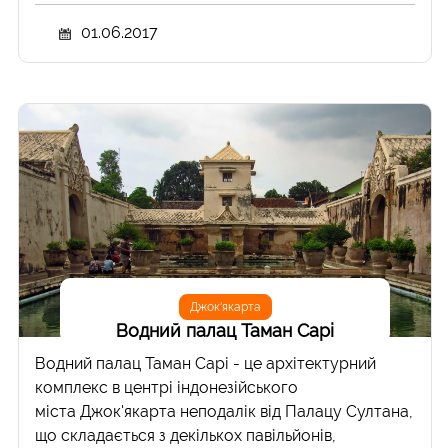
01.06.2017
Джок'якарта
Водний палац Таман Сарі
Водний палац Таман Сарі - це архітектурний
комплекс в центрі індонезійського
міста Джок'якарта неподалік від Палацу Султана,
що складається з декількох павільйонів,