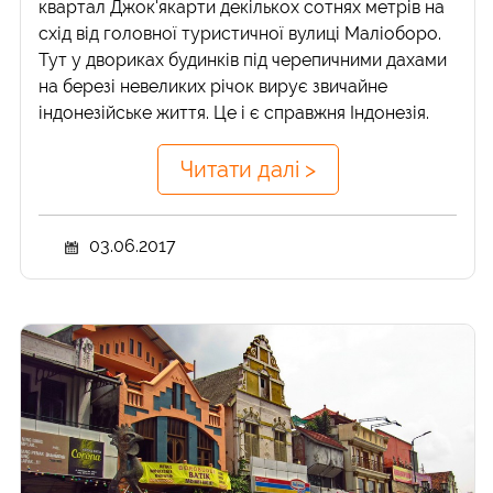
квартал Джок'якарти декількох сотнях метрів на
схід від головної туристичної вулиці Маліоборо.
Тут у двориках будинків під черепичними дахами
на березі невеликих річок вирує звичайне
індонезійське життя. Це і є справжня Індонезія.
Читати далі >
03.06.2017