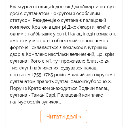
Культурна столиця Індонезії Джок'якарта по-суті
досі є султанатом - округом з особливим
статусом. Резиденцією султана є палацовий
комплекс Кратон в центрі Джок'якарти, який є
одним з найбільших у світі. Палац іноді називають
«містом у місті»: він обнесений стіною немов
фортеця і складається з декількох внутрішніх
дворів. Комплекс настільки величезний, що, крім
султана і його сім'ї, тут проживало близько 25
тис. слуг і наближених. Будувався палац
протягом 1755-1785 років. В даний час округом і
султанатом править султан Хаменгкубовоно X.
Поруч з Кратоном знаходиться Водний палац
султана - Таман Сарі. Палацовий комплекс
налічує безліч вуличок...
Читати далі >