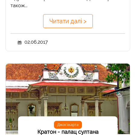
також...
Читати далі >
02.06.2017
Джок'якарта
Кратон - палац султана