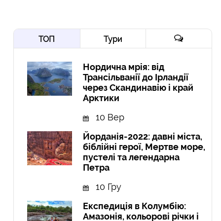
ТОП
Тури
Нордична мрія: від
Трансільванії до Ірландії
через Скандинавію і край
Арктики
10 Вер
Йорданія-2022: давні міста,
біблійні герої, Мертве море,
пустелі та легендарна
Петра
10 Гру
Експедиція в Колумбію:
Амазонія, кольорові річки і