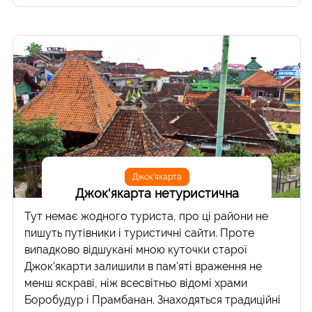
Джок'якарта
Джок'якарта нетуристична
Тут немає жодного туриста, про ці райони не
пишуть путівники і туристичні сайти. Проте
випадково відшукані мною куточки старої
Джок'якарти залишили в пам'яті враження не
менш яскраві, ніж всесвітньо відомі храми
Боробудур і Прамбанан. Знаходяться традиційні