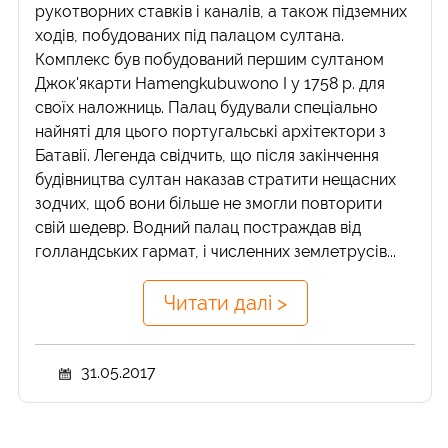
рукотворних ставків і каналів, а також підземних
ходів, побудованих під палацом султана.
Комплекс був побудований першим султаном
Джок'якарти Hamengkubuwono І у 1758 р. для
своїх наложниць. Палац будували спеціально
найняті для цього португальські архітектори з
Батавії. Легенда свідчить, що після закінчення
будівництва султан наказав стратити нещасних
зодчих, щоб вони більше не змогли повторити
свій шедевр. Водний палац постраждав від
голландських гармат, і численних землетрусів...
Читати далі >
31.05.2017