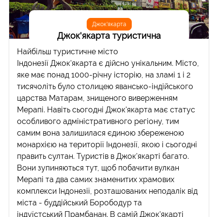
Джок'якарта
Джок'якарта туристична
Найбільш туристичне місто
Індонезії Джок'якарта є дійсно унікальним. Місто,
яке має понад 1000-річну історію, на зламі 1 і 2
тисячоліть було столицею явансько-індійського
царства Матарам, знищеного виверженням
Мерапі. Навіть сьогодні Джок'якарта має статус
особливого адміністративного регіону, тим
самим вона залишилася єдиною збереженою
монархією на території Індонезії, якою і сьогодні
править султан. Туристів в Джок'якарті багато.
Вони зупиняються тут, щоб побачити вулкан
Мерапі та два самих знаменитих храмових
комплекси Індонезії, розташованих неподалік від
міста - буддійський Борободур та
індуїстський Прамбанан. В самій Джок'якарті