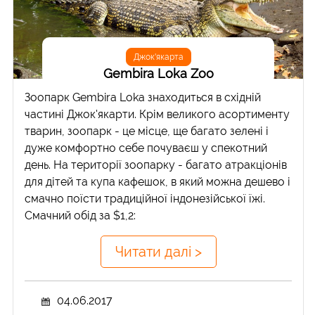
Джок'якарта
Gembira Loka Zoo
Зоопарк Gembira Loka знаходиться в східній
частині Джок'якарти. Крім великого асортименту
тварин, зоопарк - це місце, ще багато зелені і
дуже комфортно себе почуваєш у спекотний
день. На території зоопарку - багато атракціонів
для дітей та купа кафешок, в який можна дешево і
смачно поїсти традиційної індонезійської їжі.
Смачний обід за $1,2:
Читати далі >
04.06.2017