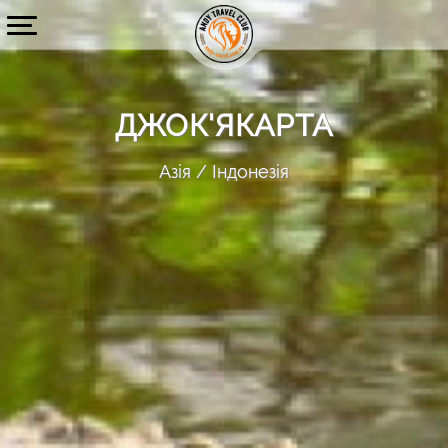
ДЖОК'ЯКАРТА
Азія
Індонезія