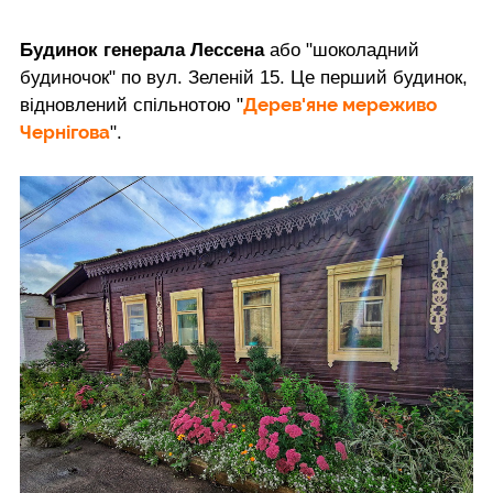
Будинок генерала Лессена
або "шоколадний
будиночок" по вул. Зеленій 15. Це перший будинок,
Дерев'яне мереживо
відновлений спільнотою "
Чернігова
".