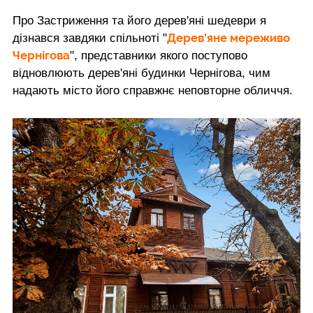
Про Застриження та його дерев'яні шедеври я
Дерев'яне мереживо
дізнався завдяки спільноті "
Чернігова
", представники якого поступово
відновлюють дерев'яні будинки Чернігова, чим
надають місто його справжнє неповторне обличчя.