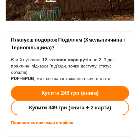
Плануєш подорож Поділлям (Хмельниччина і
Тернопільщина)?
Є мій путівник:
12 готових маршрутів
на 2–3 дні +
практичні підказки (під’їзди, точки доступу, статус
об’єктів).
PDF+EPUB
, миттєве завантаження після оплати.
Купити 249 грн (книга)
Купити 349 грн (книга + 2 карти)
Подивитись приклади сторінок