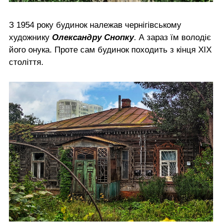
З 1954 року будинок належав чернігівському
художнику
Олександру Снопку
. А зараз їм володіє
його онука. Проте сам будинок походить з кінця ХІХ
століття.