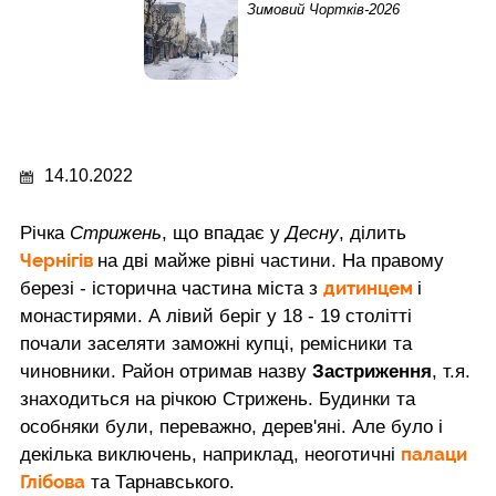
Зимовий Чортків-2026
14.10.2022
Річка
Стрижень
, що впадає у
Десну
, ділить
Чернігів
на дві майже рівні частини. На правому
дитинцем
березі - історична частина міста з
і
монастирями. А лівий беріг у 18 - 19 столітті
почали заселяти заможні купці, ремісники та
чиновники. Район отримав назву
Застриження
, т.я.
знаходиться на річкою Стрижень. Будинки та
особняки були, переважно, дерев'яні. Але було і
палаци
декілька виключень, наприклад, неоготичні
Глібова
та Тарнавського.