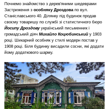
Почнемо знайомство з дерев'яними шедеврами
Застриження з
особняку Дроздова
по вул.
Станіславського 40. Ділянку під будинок продав
своєму товаришу по службі зі статистичного бюро
Йосипу Дроздову
український письменник і
громадський діяч
Михайло Коцюбинський
у 1903
році. Шикарний особняк у стилі модерн постав у
1908 році. Біля будинку висадили сосни, які додати
йому додаткового шарму.