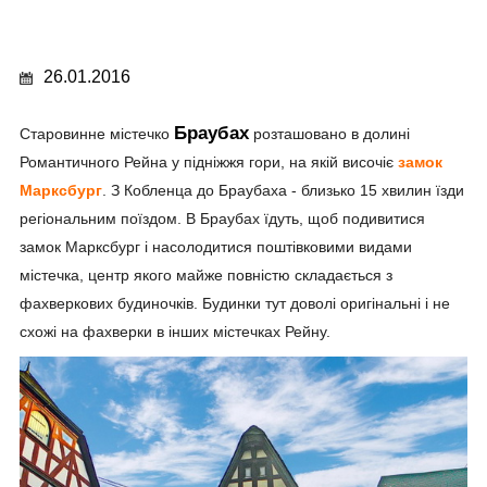
26.01.2016
Браубах
Старовинне містечко
розташовано в долині
Романтичного Рейна у підніжжя гори, на якій височіє
замок
Марксбург
. З Кобленца до Браубаха - близько 15 хвилин їзди
регіональним поїздом. В Браубах їдуть, щоб подивитися
замок Марксбург і насолодитися поштівковими видами
містечка, центр якого майже повністю складається з
фахверкових будиночків. Будинки тут доволі оригінальні і не
схожі на фахверки в інших містечках Рейну.