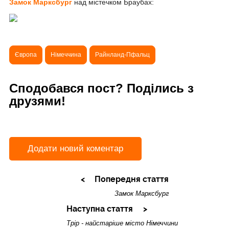
Замок Марксбург
над містечком Браубах:
Європа
Німеччина
Райнланд-Пфальц
Сподобався пост? Поділись з
друзями!
Додати новий коментар
Попередня стаття
Замок Марксбург
Наступна стаття
Трір - найстаріше місто Німеччини