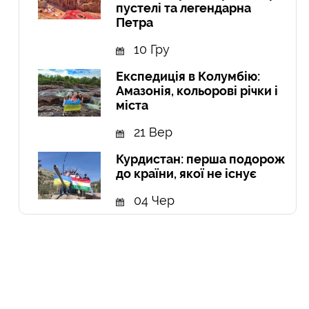
пустелі та легендарна
Петра
10 Гру
Експедиція в Колумбію:
Амазонія, кольорові річки і
міста
21 Вер
Курдистан: перша подорож
до країни, якої не існує
04 Чер