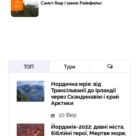
03
Санкт-Гоар і замок Райнфельс
Лют
ТОП
Тури
Нордична мрія: від
Трансільванії до Ірландії
через Скандинавію і край
Арктики
10 Вер
Йорданія-2022: давні міста,
біблійні герої, Мертве море,