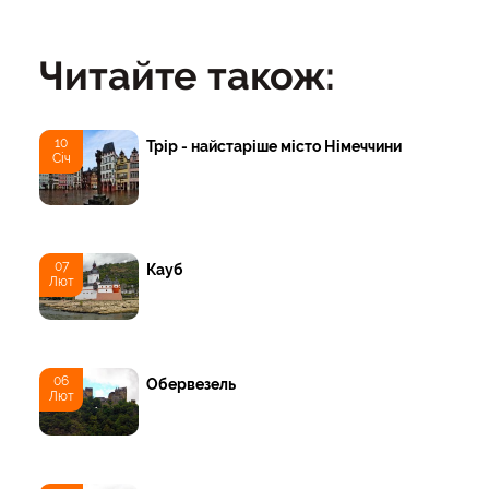
Читайте також:
10
Трір - найстаріше місто Німеччини
Січ
07
Кауб
Лют
06
Обервезель
Лют