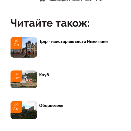
Читайте також:
10
Трір - найстаріше місто Німеччини
Січ
07
Кауб
Лют
06
Обервезель
Лют