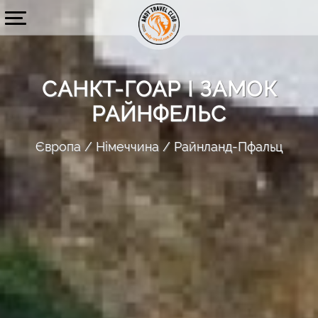
САНКТ-ГОАР І ЗАМОК
РАЙНФЕЛЬС
Європа
Німеччина
Райнланд-Пфальц