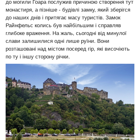
до могили Гоара послужив причиною створення тут
монастиря, а пізніше - будівлі замку, який зберігся
до наших днів і притягає масу туристів. Замок
Райнфельс колись був найбільшим і справляв
глибоке враження. На жаль, сьогодні від минулої
слави залишилися одні лише руїни. Вони
розташовані над містом посеред гір, які височіють
по ту і іншу сторону річки.