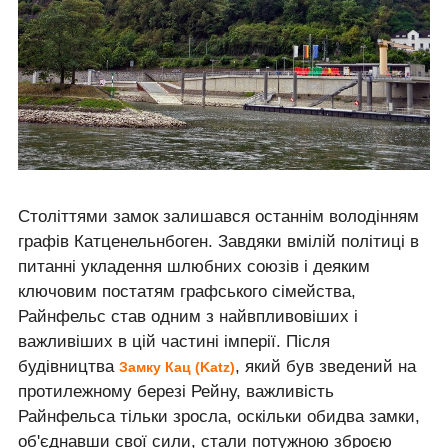
Століттями замок залишався останнім володінням
графів Катценельнбоген. Завдяки вмілій політиці в
питанні укладення шлюбних союзів і деяким
ключовим постатям графського сімейства,
Райнфельс став одним з найвпливовіших і
важливіших в цій частині імперії. Після
будівництва
, який був зведений на
Замку Кац (Katz)
протилежному березі Рейну, важливість
Райнфельса тільки зросла, оскільки обидва замки,
об'єднавши свої сили, стали потужною зброєю