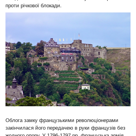
проти річкової блокади.
Облога замку французькими революціонерами
закінчилася його передачею в руки французів без
жодного опору. У 1796-1797 рр. французька армія