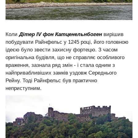
Коли
Дітер IV фон Катценельнбоген
вирішив
побудувати Райнфельс у 1245 році, його головною
ідеєю було звести захисну фортецю. З часом
оригінальна будівля, що не справляє особливого
враження, зазнала ряд змін - і стала одним з
найпривабливіших замків уздовж Середнього
Рейну. Тоді Райнфельс був практично
неприступним.