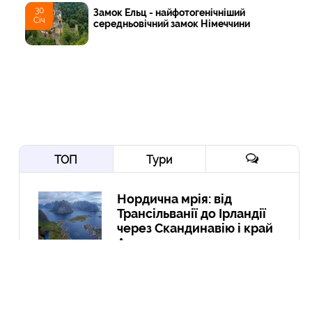
30
Замок Ельц - найфотогенічніший
Січ
середньовічний замок Німеччини
ТОП
Тури
Нордична мрія: від
Трансільванії до Ірландії
через Скандинавію і край
Арктики
10 Вер
Йорданія-2022: давні міста,
біблійні герої, Мертве море,