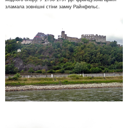
зламала зовнішні стіни замку Райнфельс.