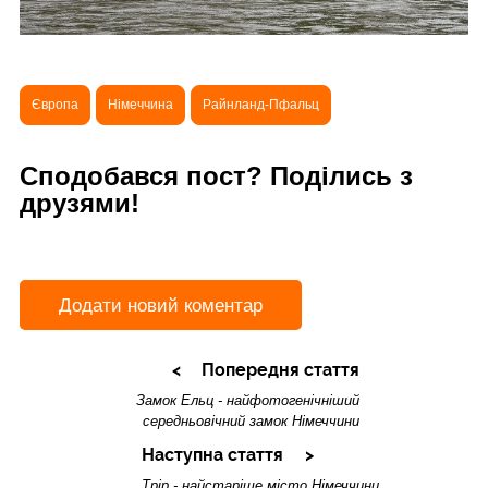
Європа
Німеччина
Райнланд-Пфальц
Сподобався пост? Поділись з
друзями!
Додати новий коментар
Попередня стаття
Замок Ельц - найфотогенічніший
середньовічний замок Німеччини
Наступна стаття
Трір - найстаріше місто Німеччини