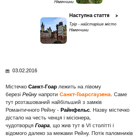
Німеччини
Наступна стаття
Трір - найстаріше місто
Німеччини
03.02.2016
Містечко
Санкт-Гоар
лежить на лівому
Санкт-Гоарсгаузена
березі
Рейну
напроти
. Саме
тут розташований найбільший з замків
Романтичного Рейну -
Райнфельс
. Назву містечко
дістало на честь ченця і місіонера,
чудотворця
Гоара
, що жив тут в VI столітті і
відомого далеко за межами Рейну. Потік паломників