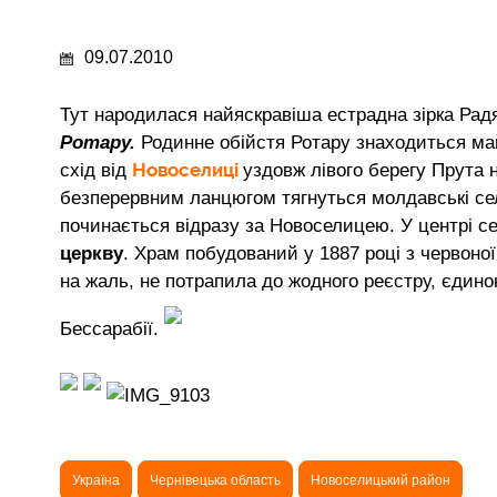
09.07.2010
Тут народилася найяскравіша естрадна зірка Рад
Ротару.
Родинне обійстя Ротару знаходиться май
Новоселиці
схід від
уздовж лівого берегу Прута 
безперервним ланцюгом тягнуться молдавські се
починається відразу за Новоселицею. У центрі с
церкву
. Храм побудований у 1887 році з червоної 
на жаль, не потрапила до жодного реєстру, єдиною
Бессарабії.
Україна
Чернівецька область
Новоселицький район