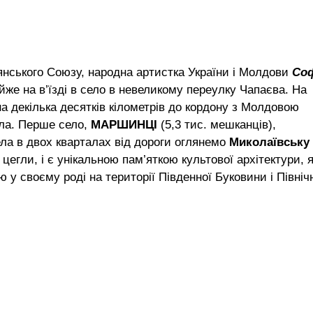
янського Союзу, народна артистка України і Молдови
Со
же на в’їзді в село в невеликому переулку Чапаєва. На
на декілька десятків кілометрів до кордону з Молдовою
ла. Перше село,
МАРШИНЦІ
(5,3 тис. мешканців),
ела в двох кварталах від дороги оглянемо
Миколаївську
цегли, і є унікальною пам’яткою культової архітектури, я
 у своєму роді на території Південної Буковини і Північ