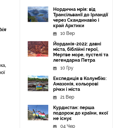
Нордична мрія: від
Трансільванії до Ірландії
через Скандинавію і
край Арктики
фія
10 Вер
Йорданія-2022: давні
міста, біблійні герої,
Мертве море, пустелі та
легендарна Петра
ка,
10 Гру
ної
Експедиція в Колумбію:
Амазонія, кольорові
річки і міста
21 Вер
Курдистан: перша
подорож до країни, якої
не існує
04 Чер