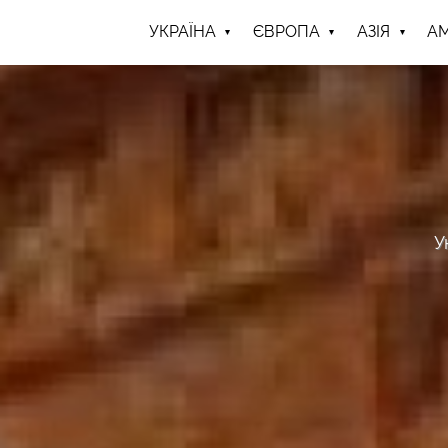
УКРАЇНА
ЄВРОПА
АЗІЯ
А
У