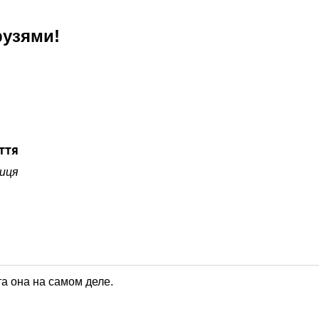
рузями!
ття
иця
та она на самом деле.