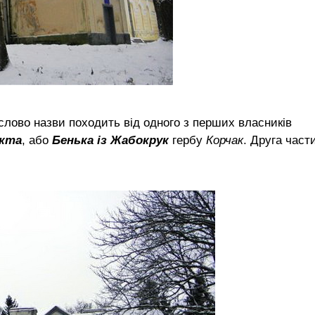
слово назви походить від одного з перших власників
кта
, або
Бенька із Жабокрук
гербу
Корчак
. Друга част