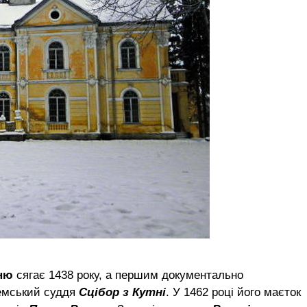
ню
сягає 1438 року, а першим документально
земський суддя
Сцібор з Кутні
. У 1462 році його маєток