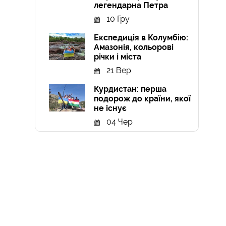
легендарна Петра
10 Гру
Експедиція в Колумбію:
Амазонія, кольорові
річки і міста
21 Вер
Курдистан: перша
подорож до країни, якої
не існує
04 Чер