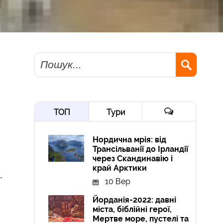
Пошук
ТОП
Тури
Нордична мрія: від
Трансільванії до Ірландії
через Скандинавію і
край Арктики
.
10 Вер
Йорданія-2022: давні
міста, біблійні герої,
Мертве море, пустелі та