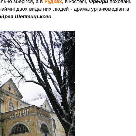
Рудках
льно зберігся, а в
, в костелі,
Фредри
поховані.
инаймні двох видатних людей - драматурга-комедіанта
ндрея Шептицького
.