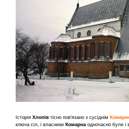
Комарн
Історія
Хлопів
тісно пов'язано з сусіднім
ключа сіл, і власники
Комарна
одночасно були і