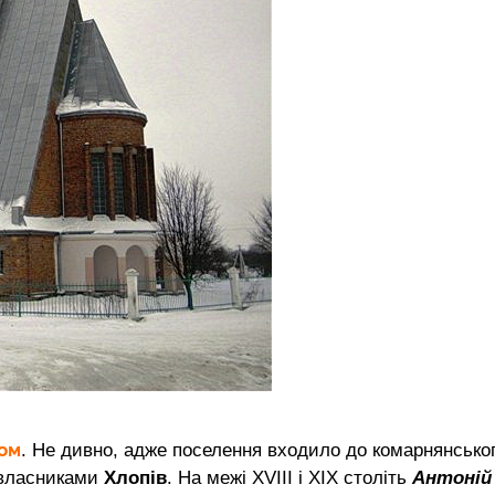
ом
. Не дивно, адже поселення входило до комарнянсько
 власниками
Хлопів
. На межі XVIII і ХІХ століть
Антоній