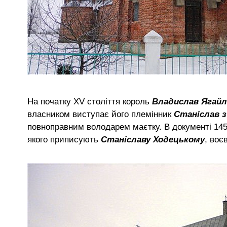
На початку XV століття король
Владислав Ягай
власником виступає його племінник
Станіслав з
повноправним володарем маєтку. В документі 145
якого приписують
Станіславу Ходецькому
, воє