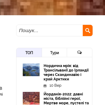
Пошук
ТОП
Тури
Нордична мрія: від
Трансільванії до Ірландії
через Скандинавію і
край Арктики
10 Вер
 В
Йорданія-2022: давні
лі
міста, біблійні герої,
Мертве море, пустелі та