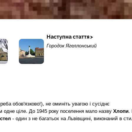
Наступна стаття
Городок Ягеллонський
реба обов'язково!), не оминіть увагою і сусіднє
м одне ціле. До 1945 року поселення мало назву
Хлопи
.
остел
- один з не багатьох на Львівщині, виконаний в сти