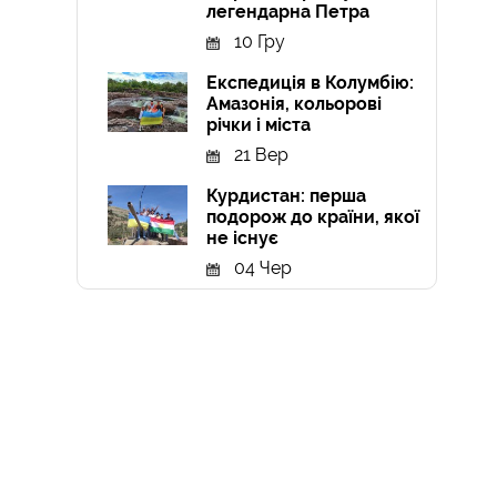
легендарна Петра
10 Гру
Експедиція в Колумбію:
Амазонія, кольорові
річки і міста
21 Вер
Курдистан: перша
подорож до країни, якої
не існує
04 Чер