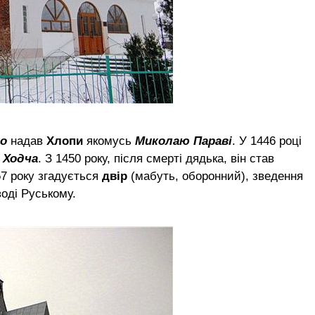
ло
надав
Хлопи
якомусь
Миколаю Параві
. У 1446 році
 Ходча
. З 1450 року, після смерті дядька, він став
7 року згадується
двір
(мабуть, оборонний), зведення
воді Руському.