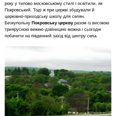
року у типово московському стилі і освітили, як
Покровський. Тоді ж при церкві збудували й
церковно-приходську школу для селян.
Безкупольну
Покровську церкву
разом із високою
триярусною вежею-дзвіницею можна і сьогодні
побачити на південний захід від центру села.