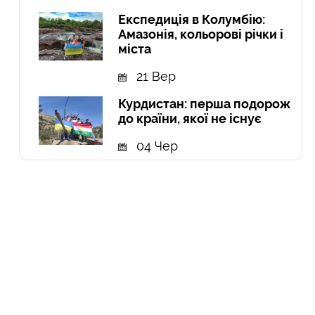
Експедиція в Колумбію:
Амазонія, кольорові річки і
міста
21 Вер
Курдистан: перша подорож
до країни, якої не існує
04 Чер