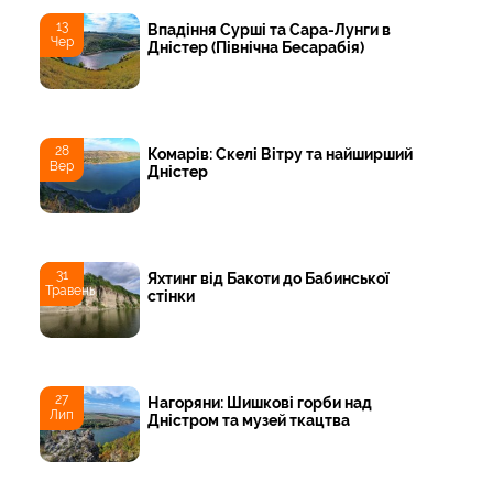
13
Впадіння Сурші та Сара-Лунги в
Чер
Дністер (Північна Бесарабія)
28
Комарів: Скелі Вітру та найширший
Вер
Дністер
31
Яхтинг від Бакоти до Бабинської
Травень
стінки
27
Нагоряни: Шишкові горби над
Лип
Дністром та музей ткацтва