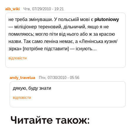
alb_wiki
Чтв, 07/29/2010 - 19:21
не треба змінуваши. У польській мові є
płutoniowy
— міліціонер тереновий, дільничий, якщо я не
помиляюсь; могло піти від нього або ж за красою
назви. Так само леніна немає, а «Ленінська кузня/
зірка» [потрібне підставити] — існують…
відповісти
andy_travelua
Птн, 07/30/2010 - 05:56
дякую, буду знати
відповісти
Читайте також: