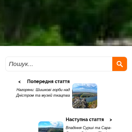
Пошук
Попередня стаття
Нагоряни: Шишкові горби над
Дністром та музей ткацтва
Наступна стаття
Впадіння Сурші та Сара-