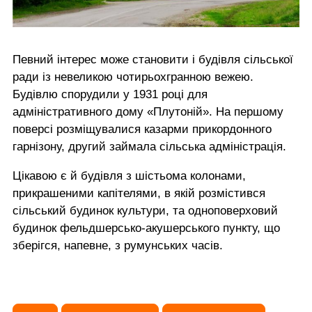
Певний інтерес може становити і будівля сільської
ради із невеликою чотирьохгранною вежею.
Будівлю спорудили у 1931 році для
адміністративного дому «Плутоній». На першому
поверсі розміщувалися казарми прикордонного
гарнізону, другий займала сільська адміністрація.
Цікавою є й будівля з шістьома колонами,
прикрашеними капітелями, в якій розмістився
сільський будинок культури, та одноповерховий
будинок фельдшерсько-акушерського пункту, що
зберігся, напевне, з румунських часів.