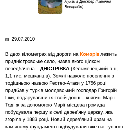
Лунги в Дністер (Північна
Бесарабія)
29.07.2010
Комарів
В двох кілометрах від дороги на
лежить
придністровське село, назва якого цілком
передбачена –
ДНІСТРІВКА
(Кельменецький р-н,
1,1 тис. мешканців). Землі навколо поселення з
тодішньою назвою Рестео-Атаки у 1756 році
придбав у турків молдавський господар Григорій
Гіки, подарувавши їх своїй донці – княгині Марії.
Тоді ж за допомогою Марії місцева громада
побудувала першу в селі дерев’яну церкву, яка
згоріла у 1883 році. Новий дерев’яний храм на
кам’яному фундаменті відбудували вже наступного