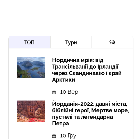
ТОП
Тури
Нордична мрія: від
Трансільванії до Ірландії
через Скандинавію і край
Арктики
10 Вер
Йорданія-2022: давні міста,
біблійні герої, Мертве море,
пустелі та легендарна
Петра
10 Гру