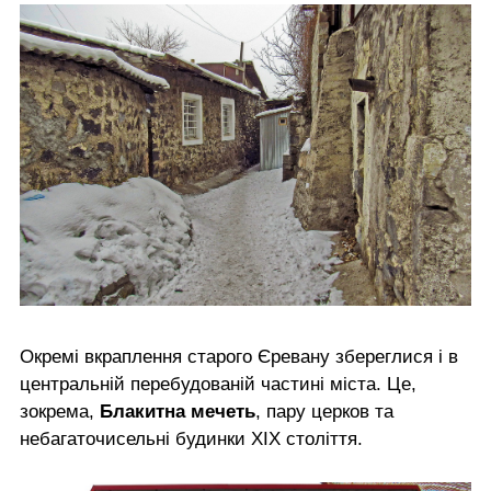
Окремі вкраплення старого Єревану збереглися і в
центральній перебудованій частині міста. Це,
зокрема,
Блакитна мечеть
, пару церков та
небагаточисельні будинки ХІХ століття.