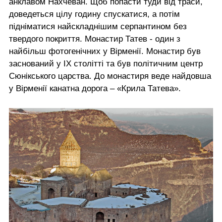
анклавом Нахчеван. Щоб попасти туди від траси,
доведеться цілу годину спускатися, а потім
підніматися найскладнішим серпантином без
твердого покриття. Монастир Татев - один з
найбільш фотогенічних у Вірменії. Монастир був
заснований у IX столітті та був політичним центр
Сюнікського царства. До монастиря веде найдовша
у Вірменії канатна дорога – «Крила Татева».