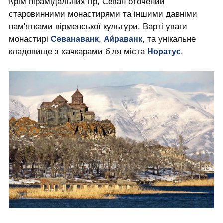
Крім пірамідальних гір, Севан оточений
старовинними монастирями та іншими давніми
пам'ятками вірменської культури. Варті уваги
монастирі
,
, та унікальне
Севанаванк
Айраванк
кладовище з хачкарами біля міста
.
Норатус