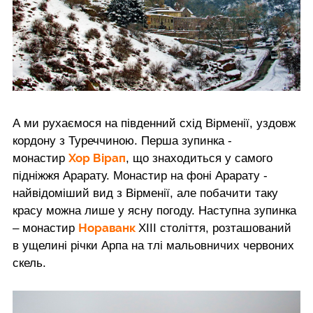
А ми рухаємося на південний схід Вірменії, уздовж
кордону з Туреччиною. Перша зупинка -
Хор Вірап
монастир
, що знаходиться у самого
підніжжя Арарату. Монастир на фоні Арарату -
найвідоміший вид з Вірменії, але побачити таку
красу можна лише у ясну погоду. Наступна зупинка
Нораванк
– монастир
XIII століття, розташований
в ущелині річки Арпа на тлі мальовничих червоних
скель.