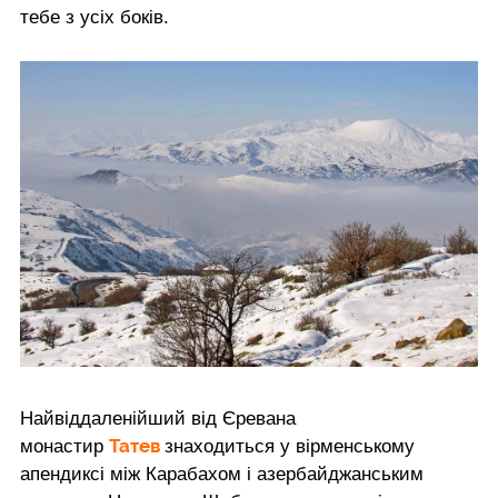
тебе з усіх боків.
Найвіддаленійший від Єревана
Татев
монастир
знаходиться у вірменському
апендиксі між Карабахом і азербайджанським