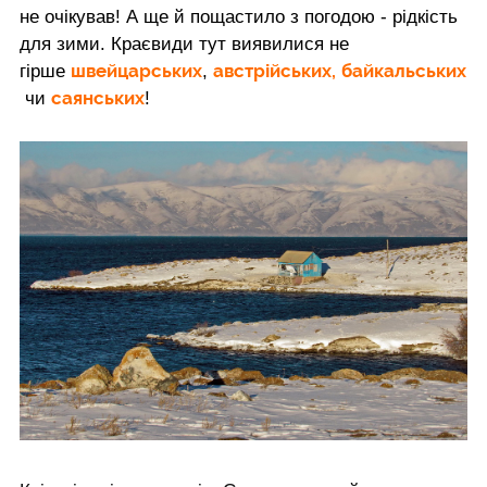
не очікував! А ще й пощастило з погодою - рідкість
для зими. Краєвиди тут виявилися не
швейцарських
австрійських,
байкальських
гірше
,
саянських
чи
!