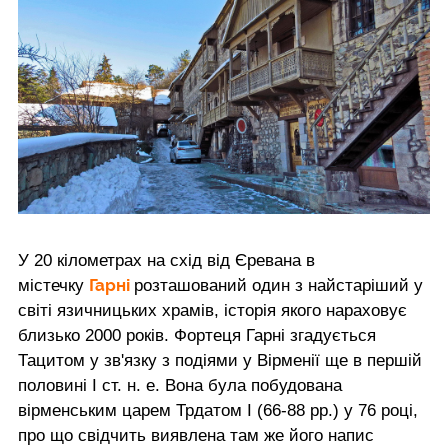
У 20 кілометрах на схід від Єревана в
Гарні
містечку
розташований один з найстаріший у
світі язичницьких храмів, історія якого нараховує
близько 2000 років. Фортеця Гарні згадується
Тацитом у зв'язку з подіями у Вірменії ще в першій
половині I ст. н. е. Вона була побудована
вірменським царем Трдатом I (66-88 рр.) у 76 році,
про що свідчить виявлена там же його напис