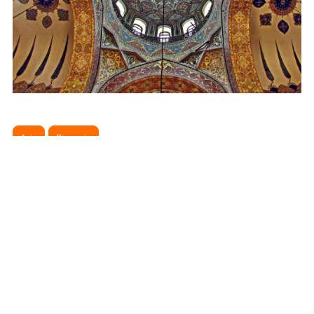
Азія
Вірменія
Сподобався пост? Поділись з
друзями!
Додати новий коментар
Попередня стаття