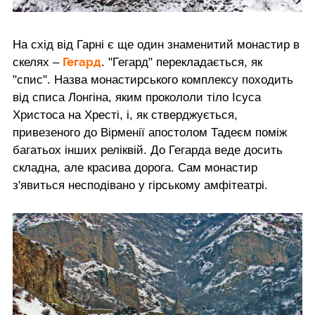
На схід від Гарні є ще один знаменитий монастир в
Гегард
скелях –
. "Гегард" перекладається, як
"спис". Назва монастирського комплексу походить
від списа Лонгіна, яким прокололи тіло Ісуса
Христоса на Хресті, і, як стверджується,
привезеного до Вірменії апостолом Тадеєм поміж
багатьох інших реліквій. До Гегарда веде досить
складна, але красива дорога. Сам монастир
з'явиться несподівано у гірському амфітеатрі.