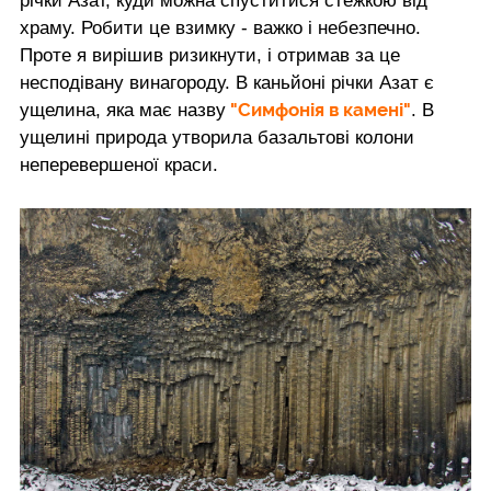
річки Азат, куди можна спуститися стежкою від
храму. Робити це взимку - важко і небезпечно.
Проте я вирішив ризикнути, і отримав за це
несподівану винагороду. В каньйоні річки Азат є
"Симфонія в камені"
ущелина, яка має назву
. В
ущелині природа утворила базальтові колони
неперевершеної краси.