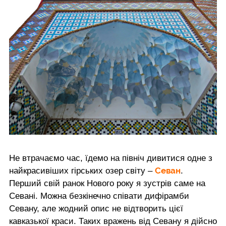
Не втрачаємо час, їдемо на північ дивитися одне з
Севан
найкрасивіших гірських озер світу –
.
Перший свій ранок Нового року я зустрів саме на
Севані. Можна безкінечно співати дифірамби
Севану, але жодний опис не відтворить цієї
кавказької краси. Таких вражень від Севану я дійсно