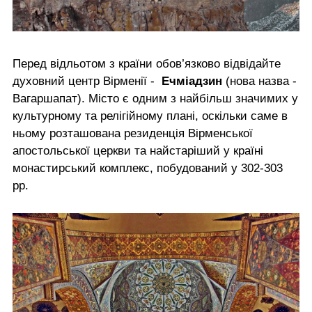
Перед відльотом з країни обов’язково відвідайте
духовний центр Вірменії -
Ечміадзин
(нова назва -
Вагаршапат). Місто є одним з найбільш значимих у
культурному та релігійному плані, оскільки саме в
ньому розташована резиденція Вірменської
апостольської церкви та найстаріший у країні
монастирський комплекс, побудований у 302-303
рр.