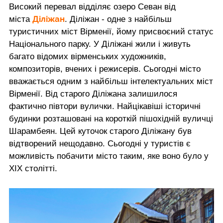
Високий перевал відділяє озеро Севан від
Діліжан
міста
. Діліжан - одне з найбільш
туристичних міст Вірменії, йому присвоєний статус
Національного парку. У Діліжані жили і живуть
багато відомих вірменських художників,
композиторів, вчених і режисерів. Сьогодні місто
вважається одним з найбільш інтелектуальних міст
Вірменії. Від старого Діліжана залишилося
фактично півтори вулички. Найцікавіші історичні
будинки розташовані на короткій пішохідній вуличці
Шарамбеян. Цей куточок старого Діліжану був
відтворений нещодавно. Сьогодні у туристів є
можливість побачити місто таким, яке воно було у
XIX столітті.