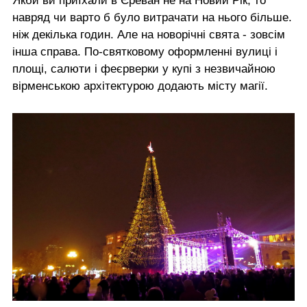
Якби ви приїхали в Єреван не на Новий Рік, то
навряд чи варто б було витрачати на нього більше.
ніж декілька годин. Але на новорічні свята - зовсім
інша справа. По-святковому оформленні вулиці і
площі, салюти і феєрверки у купі з незвичайною
вірменською архітектурою додають місту магії.