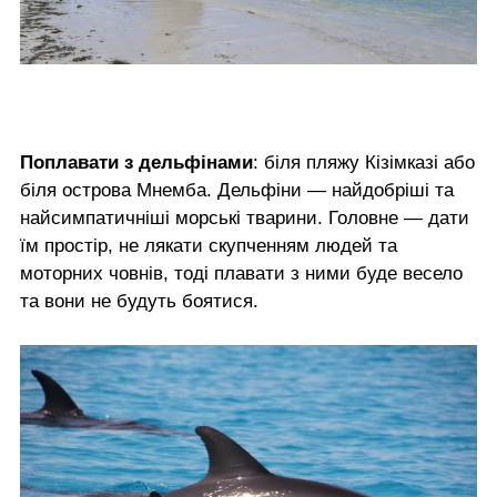
Поплавати з дельфінами
: біля пляжу Кізімказі або
біля острова Мнемба. Дельфіни — найдобріші та
найсимпатичніші морські тварини. Головне — дати
їм простір, не лякати скупченням людей та
моторних човнів, тоді плавати з ними буде весело
та вони не будуть боятися.