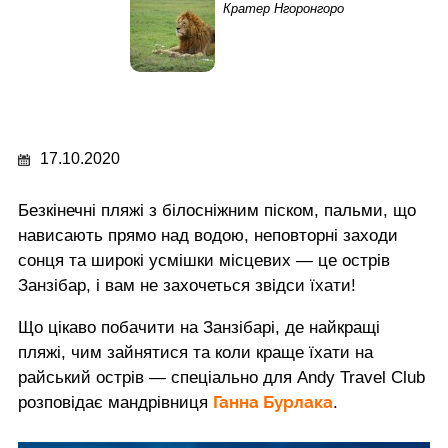
Кратер Нгоронгоро
17.10.2020
Безкінечні пляжі з білосніжним піском, пальми, що
нависають прямо над водою, неповторні заходи
сонця та широкі усмішки місцевих — це острів
Занзібар, і вам не захочеться звідси їхати!
Що цікаво побачити на Занзібарі, де найкращі
пляжі, чим зайнятися та коли краще їхати на
райський острів — спеціально для Andy Travel Club
Ганна Бурлака
розповідає мандрівниця
.