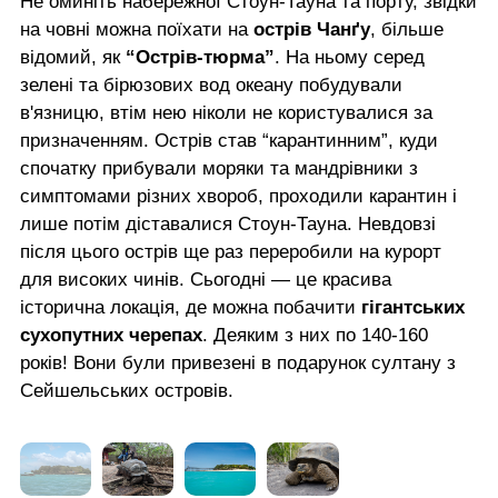
Не оминіть набережної Стоун-Тауна та порту, звідки
на човні можна поїхати на
острів Чанґу
, більше
відомий, як
“Острів-тюрма”
. На ньому серед
зелені та бірюзових вод океану побудували
в'язницю, втім нею ніколи не користувалися за
призначенням. Острів став “карантинним”, куди
спочатку прибували моряки та мандрівники з
симптомами різних хвороб, проходили карантин і
лише потім діставалися Стоун-Тауна. Невдовзі
після цього острів ще раз переробили на курорт
для високих чинів. Сьогодні — це красива
історична локація, де можна побачити
гігантських
сухопутних черепах
. Деяким з них по 140-160
років! Вони були привезені в подарунок султану з
Сейшельських островів.