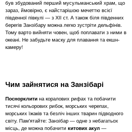
був збудований перший мусульманський храм, що
зараз, ймовірно, є найстарішою мечеттю всієї
південної півкулі — з XII ст. А також біля південних
берегів Занзібару можна легко зустріти дельфінів.
Тому варто вийняти човен, щоб поплавати з ними в
океані. Не забудьте маску для плавання та екшн-
камеру!
Чим зайнятися на Занзібарі
Поснорклити
на коралових рифах та побачити
тисячі кольорових рибок, морських черепах,
морських їжаків та безліч інших тварин підводного
світу. Пам'ятайте: Занзібар — одне з небагатьох
місць, де можна побачити
китових акул
—