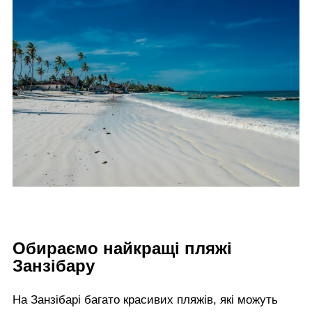
Обираємо найкращі пляжі
Занзібару
На Занзібарі багато красивих пляжів, які можуть