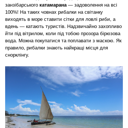
занзібарського
катамарана
— задоволення на всі
100%! На таких човнах рибалки на світанку
виходять в море ставити сітки для ловлі риби, а
вдень — катають туристів. Надзвичайно захопливо
йти під вітрилом, коли під тобою прозора бірюзова
вода. Можна покупатися та поплавати з маскою. Як
правило, рибалки знають найкращі місця для
снорклінгу.