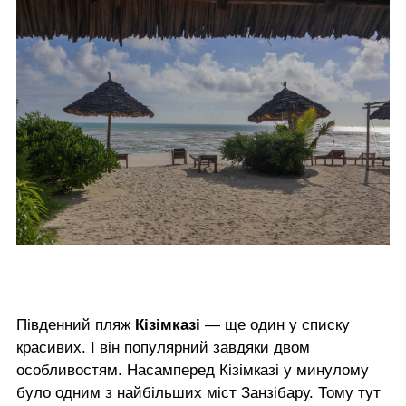
Південний пляж
Кізімказі
— ще один у списку
красивих. І він популярний завдяки двом
особливостям. Насамперед Кізімказі у минулому
було одним з найбільших міст Занзібару. Тому тут