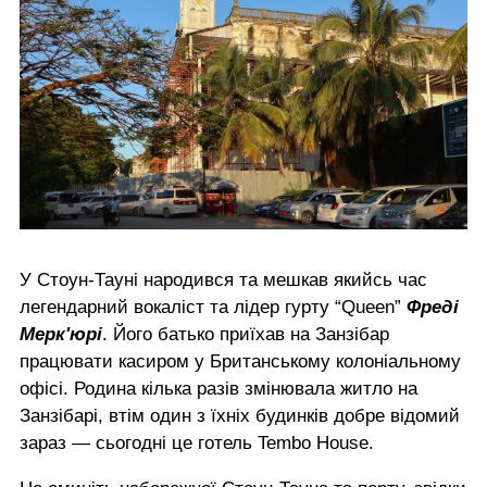
У Стоун-Тауні народився та мешкав якийсь час
легендарний вокаліст та лідер гурту “Queen”
Фреді
Мерк'юрі
. Його батько приїхав на Занзібар
працювати касиром у Британському колоніальному
офісі. Родина кілька разів змінювала житло на
Занзібарі, втім один з їхніх будинків добре відомий
зараз — сьогодні це готель Tembo House.