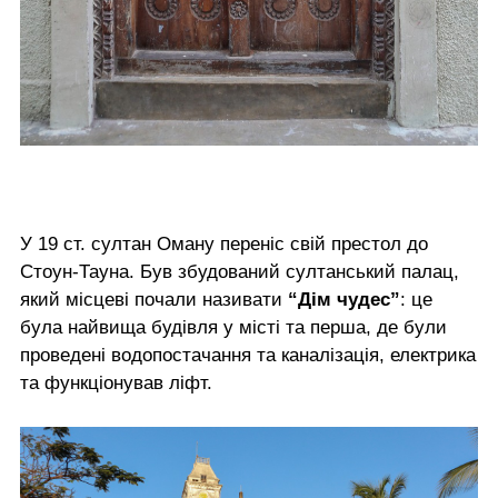
У 19 ст. султан Оману переніс свій престол до
Стоун-Тауна. Був збудований султанський палац,
який місцеві почали називати
“Дім чудес”
: це
була найвища будівля у місті та перша, де були
проведені водопостачання та каналізація, електрика
та функціонував ліфт.