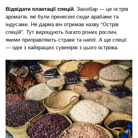
Відвідати плантації спецій
. Занзібар — це острів
ароматів, які були принесені сюди арабами та
індусами. Не дарма він отримав назву “Острів
спецій”. Тут вирощують багато різних рослин,
якими приправляють страви та напої. А ще спеції
— одні з найкращих сувенірів з цього острова.