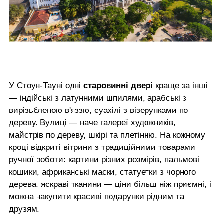
У Стоун-Тауні одні
старовинні двері
краще за інші
— індійські з латунними шпилями, арабські з
вирізьбленою в'яззю, суахілі з візерунками по
дереву. Вулиці — наче галереї художників,
майстрів по дереву, шкірі та плетінню. На кожному
кроці відкриті вітрини з традиційними товарами
ручної роботи: картини різних розмірів, пальмові
кошики, африканські маски, статуетки з чорного
дерева, яскраві тканини — ціни більш ніж приємні, і
можна накупити красиві подарунки рідним та
друзям.