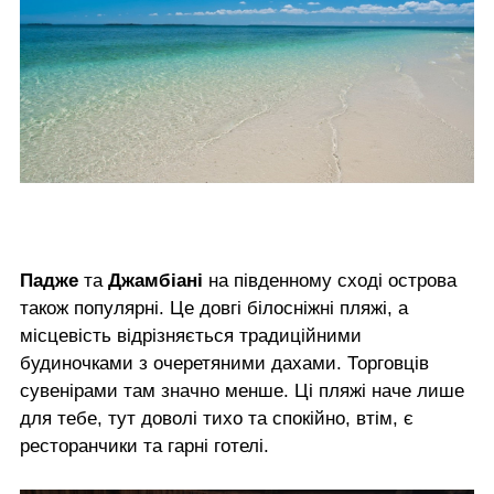
Падже
та
Джамбіані
на південному сході острова
також популярні. Це довгі білосніжні пляжі, а
місцевість відрізняється традиційними
будиночками з очеретяними дахами. Торговців
сувенірами там значно менше. Ці пляжі наче лише
для тебе, тут доволі тихо та спокійно, втім, є
ресторанчики та гарні готелі.