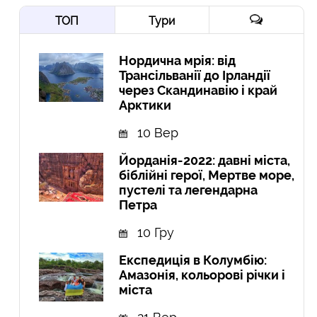
ТОП
Тури
Нордична мрія: від
Трансільванії до Ірландії
через Скандинавію і край
Арктики
10 Вер
Йорданія-2022: давні міста,
біблійні герої, Мертве море,
пустелі та легендарна
Петра
10 Гру
Експедиція в Колумбію:
Амазонія, кольорові річки і
міста