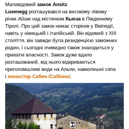
Маловідомий
замок Ansitz
Lusenegg
розташувався на високому лівому
річки
Айзак
над містечком
Кьюза
в Південному
Тіролі. Про цей замок немає сторінок у Вікіпедії,
навіть у німецькій і італійській. Він відомий з XIII
століття, він завжди була резиденцією заможних
родин, і сьогодні очевидно також знаходиться у
приватні власності. Замок дуже вдало
розташований, від нього відкриваються
приголомшливі види на Альпи, навколишні села
монастир Сабен (Сабіона)
і
.