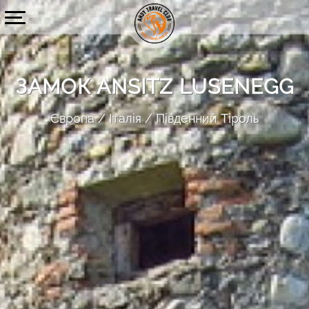
ЗАМОК ANSITZ LUSENEGG
Європа
Італія
Південний Тіроль