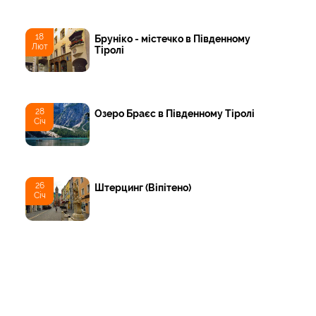
18
Бруніко - містечко в Південному
Лют
Тіролі
28
Озеро Браєс в Південному Тіролі
Січ
26
Штерцинг (Віпітено)
Січ