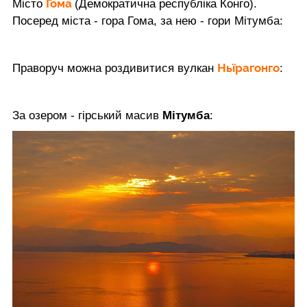
Гома
Місто
(Демократична республіка Конго).
Посеред міста - гора Гома, за нею - гори Мітумба:
Ньїрагонго
Праворуч можна роздивитися вулкан
:
За озером - гірський масив
Мітумба
: