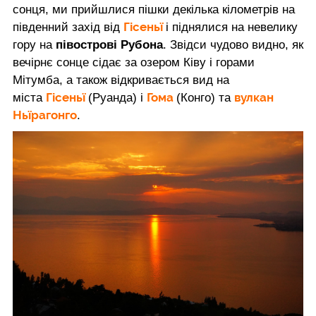
сонця, ми прийшлися пішки декілька кілометрів на
Гісеньї
південний захід від
і піднялися на невелику
гору на
півострові Рубона
. Звідси чудово видно, як
вечірнє сонце сідає за озером Ківу і горами
Мітумба, а також відкривається вид на
Гісеньї
Гома
вулкан
міста
(Руанда) і
(Конго) та
Ньїрагонго
.