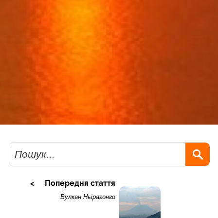
Пошук
Попередня стаття
Вулкан Ньїрагонго