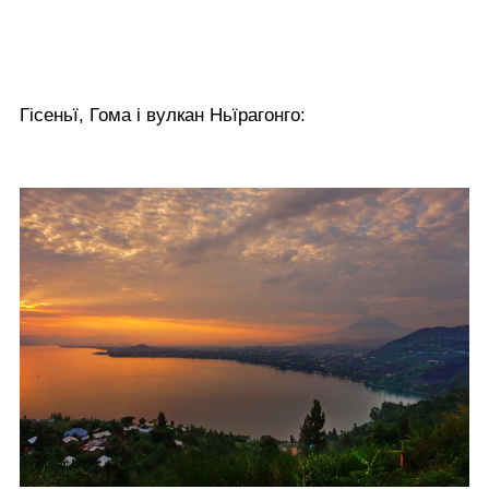
Гісеньї, Гома і вулкан Ньїрагонго: