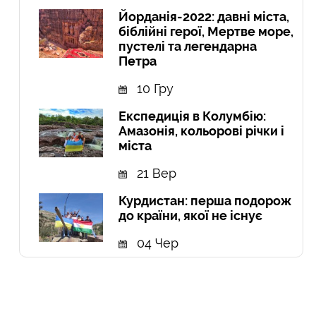
Йорданія-2022: давні міста,
біблійні герої, Мертве море,
пустелі та легендарна
Петра
10 Гру
Експедиція в Колумбію:
Амазонія, кольорові річки і
міста
21 Вер
Курдистан: перша подорож
до країни, якої не існує
04 Чер