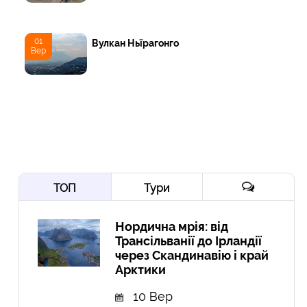
01
Вулкан Ньїрагонго
Вер
ТОП
Тури
Нордична мрія: від
Трансільванії до Ірландії
через Скандинавію і край
Арктики
10 Вер