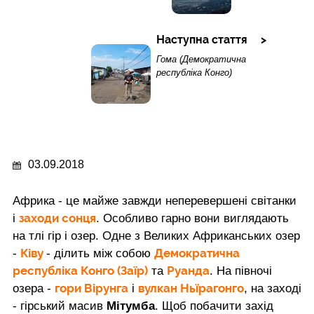
Наступна стаття
Гома (Демократична
республіка Конго)
03.09.2018
Африка - це майже завжди неперевершені світанки
заходи сонця
і
. Особливо гарно вони виглядають
на тлі гір і озер. Одне з Великих Африканських озер
Ківу
Демократична
-
- ділить між собою
республіка Конго (Заїр)
Руанда
та
. На півночі
гори Вірунга
вулкан Ньїрагонго
озера -
і
, на заході
- гірський масив
Мітумба
. Щоб побачити захід