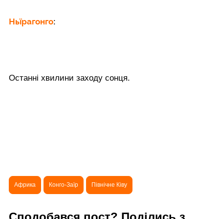
Ньїрагонго
:
Останні хвилини заходу сонця.
Африка
Конго-Заїр
Північне Ківу
Сподобався пост? Поділись з