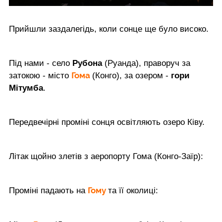
Прийшли заздалегідь, коли сонце ще було високо.
Під нами - село
Рубона
(Руанда), праворуч за
Гома
затокою - місто
(Конго), за озером -
гори
Мітумба
.
Передвечірні проміні сонця освітляють озеро Ківу.
Літак щойно злетів з аеропорту Гома (Конго-Заїр):
Гому
Проміні падають на
та її околиці: