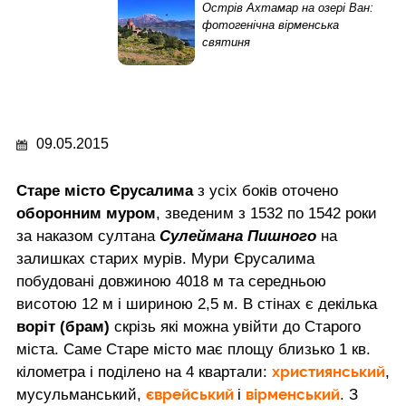
Острів Ахтамар на озері Ван:
фотогенічна вірменська
святиня
09.05.2015
Старе місто Єрусалима
з усіх боків оточено
оборонним муром
, зведеним з 1532 по 1542 роки
за наказом султана
Сулеймана Пишного
на
залишках старих мурів. Мури Єрусалима
побудовані довжиною 4018 м та середньою
висотою 12 м і шириною 2,5 м. В стінах є декілька
воріт (брам)
скрізь які можна увійти до Старого
міста. Саме Старе місто має площу близько 1 кв.
християнський
кілометра і поділено на 4 квартали:
,
єврейський
вірменський
мусульманський,
і
. З