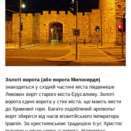
Золоті ворота (або ворота Милосердя)
знаходяться у східній частині міста південніше
Левових воріт старого міста Єрусалиму. Золоті
ворота єдині ворота у стіні міста, що мають вести
до Храмової гори. Багато оздоблений архівольт
воріт зберігся від часів візантійського імператора
Іраклія. За християнською традицією Ісус Христос
вступив у місто через ці ворота. Наприкінці