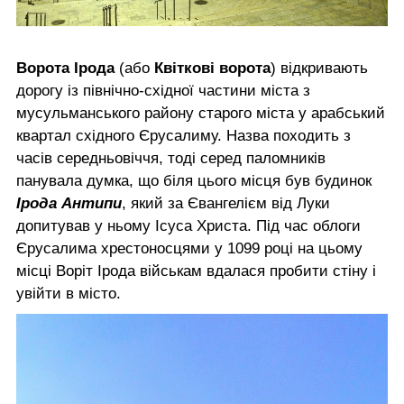
Ворота Ірода
(або
Квіткові ворота
) відкривають
дорогу із північно-східної частини міста з
мусульманського району старого міста у арабський
квартал східного Єрусалиму. Назва походить з
часів середньовіччя, тоді серед паломників
панувала думка, що біля цього місця був будинок
Ірода Антипи
, який за Євангелієм від Луки
допитував у ньому Ісуса Христа. Під час облоги
Єрусалима хрестоносцями у 1099 році на цьому
місці Воріт Ірода військам вдалася пробити стіну і
увійти в місто.