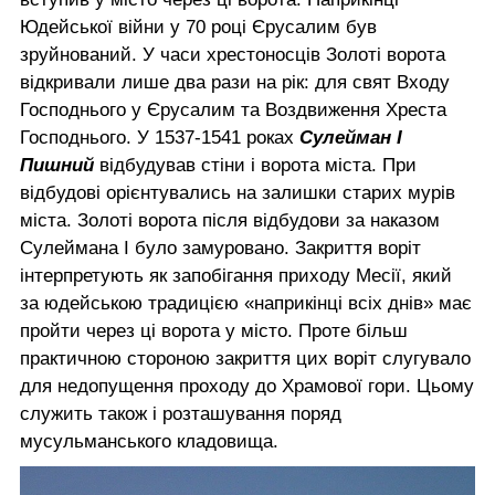
Юдейської війни у 70 році Єрусалим був
зруйнований. У часи хрестоносців Золоті ворота
відкривали лише два рази на рік: для свят Входу
Господнього у Єрусалим та Воздвиження Хреста
Господнього. У 1537-1541 роках
Сулейман I
Пишний
відбудував стіни і ворота міста. При
відбудові орієнтувались на залишки старих мурів
міста. Золоті ворота після відбудови за наказом
Сулеймана I було замуровано. Закриття воріт
інтерпретують як запобігання приходу Месії, який
за юдейською традицією «наприкінці всіх днів» має
пройти через ці ворота у місто. Проте більш
практичною стороною закриття цих воріт слугувало
для недопущення проходу до Храмової гори. Цьому
служить також і розташування поряд
мусульманського кладовища.