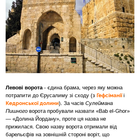
Левові ворота
- єдина брама, через яку можна
Гефсіманії
потрапити до Єрусалиму зі сходу (з
і
Кедронської долини
). За часів
Сулеймана
Пишного
ворота пробували назвати «Bab el-Ghor»
— «Долина Йордану», проте ця назва не
прижилася. Свою назву ворота отримали від
барельєфів на зовнішній стороні воріт, що