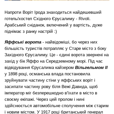
Напроти Воріт Ірода знаходиться найдешевший
готель/хостел Східного Єрусалиму - Rivoli.
Арабський сніданок, включений у вартість, дуже
піднімає з ранку настрій :)
Яффські ворота
- найвідоміші, бо через них
більшість туристів потрапляє у Старе місто з боку
Західного Єрусалиму. Це - єдині ворота звернені на
захід у бік Яффо на Середземному морі. Під час
відвідування Єрусалима кайзером
Вільгельмом II
у 1898 році, османська влада постановила
зруйнувати частину стіни у яффських воріт і
засипати частину рову біля Вежі Давида, щоб
імператор міг безперешкодно в'їхати в місто в
своєму екіпажі. Через цей пролом і нині
здійснюється автомобільне сполучення між старим
і новим містом. У 1917 році британський генерал