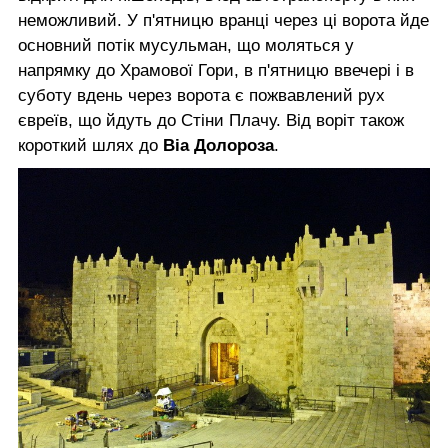
неможливий. У п'ятницю вранці через ці ворота йде
основний потік мусульман, що моляться у
напрямку до Храмової Гори, в п'ятницю ввечері і в
суботу вдень через ворота є пожвавлений рух
євреїв, що йдуть до Стіни Плачу. Від воріт також
короткий шлях до
Віа Долороза
.