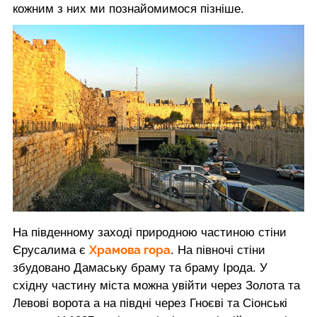
кожним з них ми познайомимося пізніше.
На південному заході природною частиною стіни
Храмова гора
Єрусалима є
. На півночі стіни
збудовано Дамаську браму та браму Ірода. У
східну частину міста можна увійти через Золота та
Левові ворота а на півдні через Гноєві та Сіонські