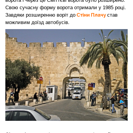
ворота і через це Сміттєві ворота було розширено.
Свою сучасну форму ворота отримали у 1985 році.
Стіни Плачу
Завдяки розширенню воріт до
став
можливим доїзд автобусів.