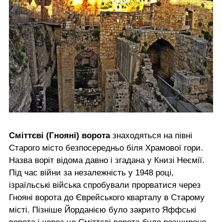
Сміттєві (Гнояні) ворота
знаходяться на півні
Старого місто безпосередньо біля Храмової гори.
Назва воріт відома давно і згадана у Книзі Неємії.
Під час війни за незалежність у 1948 році,
ізраїльські війська спробували прорватися через
Гнояні ворота до Єврейського кварталу в Старому
місті. Пізніше Йорданією було закрито Яффські