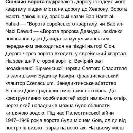
Сіонські ворота
відкривають дорогу із юдейського
кварталу півдня міста на дорогу до Хеврону. Ворота
мають також іншу, арабські назви Bab Harat al-
Yahud — "Ворота єврейського кварталу, чи Bab an-
Nabi Dawud — «Ворота пророка Давида», оскільки
поховання царя Давида за мусульманським
переданням знаходиться на півдні на горі Сіон.
Дорога через ворота входить у єврейський квартал.
На зовнішній стороні воріт є: Вечірній зал
незакінченої Вірменської церкви Святого Спасителя
із залишками Будинку Каяфи, францисканський
кляштор Cœnaculum, бенедиктинське абатство
Успіння Діви і ряд християнських поховань. До
конструктивних особливостей воріт належить отвір,
через який нападників можна було обливати
киплячою водою. Під час Палестинської війни
1947–1949 років ворота були місцем боїв, сліди від
пострілів видно і зараз на воротах. На цьому місці