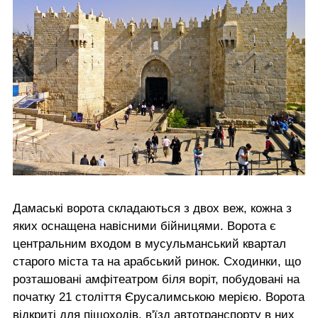
Дамаські ворота складаються з двох веж, кожна з
яких оснащена навісними бійницями. Ворота є
центральним входом в мусульманський квартал
старого міста та на арабський ринок. Сходинки, що
розташовані амфітеатром біля воріт, побудовані на
початку 21 століття Єрусалимською мерією. Ворота
відкриті для пішоходів, в'їзд автотранспорту в них