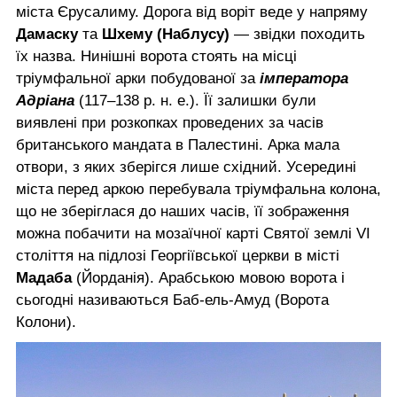
міста Єрусалиму. Дорога від воріт веде у напряму
Дамаску
та
Шхему (Наблусу)
— звідки походить
їх назва. Нинішні ворота стоять на місці
тріумфальної арки побудованої за
імператора
Адріана
(117–138 р. н. е.). Її залишки були
виявлені при розкопках проведених за часів
британського мандата в Палестині. Арка мала
отвори, з яких зберігся лише східний. Усередині
міста перед аркою перебувала тріумфальна колона,
що не зберіглася до наших часів, її зображення
можна побачити на мозаїчної карті Святої землі VI
століття на підлозі Георгіївської церкви в місті
Мадаба
(Йорданія). Арабською мовою ворота і
сьогодні називаються Баб-ель-Амуд (Ворота
Колони).