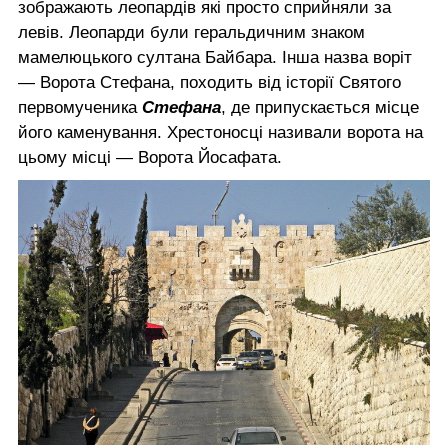
зображають леопардів які просто сприйняли за
левів. Леопарди були геральдичним знаком
мамелюцького султана Байбара. Інша назва воріт
— Ворота Стефана, походить від історії Святого
первомученика
Стефана
, де припускається місце
його каменування. Хрестоносці називали ворота на
цьому місці — Ворота Йосафата.