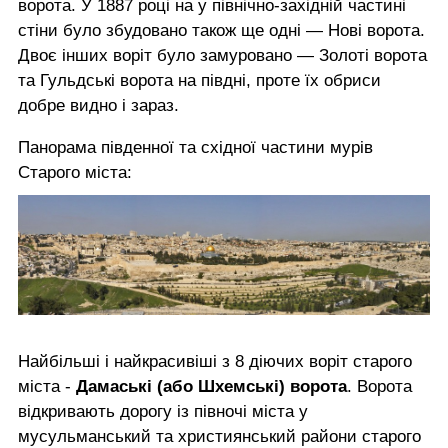
ворота. У 1887 році на у північно-західній частині
стіни було збудовано також ще одні — Нові ворота.
Двоє інших воріт було замуровано — Золоті ворота
та Гульдські ворота на півдні, проте їх обриси
добре видно і зараз.
Панорама південної та східної частини мурів
Старого міста:
Найбільші і найкрасивіші з 8 діючих воріт старого
міста -
Дамаські (або Шхемські) ворота
. Ворота
відкривають дорогу із півночі міста у
мусульманський та християнський райони старого