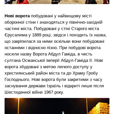
Нові ворота
побудовані у найвищому місті
оборонної стіни і знаходяться у північно-західній
частині міста. Побудовані у стіні Старого міста
Єрусалима у 1889 році, звідси і походить їх назва,
що закріпилася за ними оскільки вони побудовані
останніми і відносно пізно. При побудові ворота
носили назву Ворота Абдул Гаміда, в честь
султана Османської імперії Абдул-Гаміда II. Нові
ворота збудовані з метою легкого доступу у
християнський район міста та до Храму Гробу
Господнього. Нові ворота були закритими з часу
заснування держави Ізраїль і відкриті лише після
Шестиденної війни 1967 року.