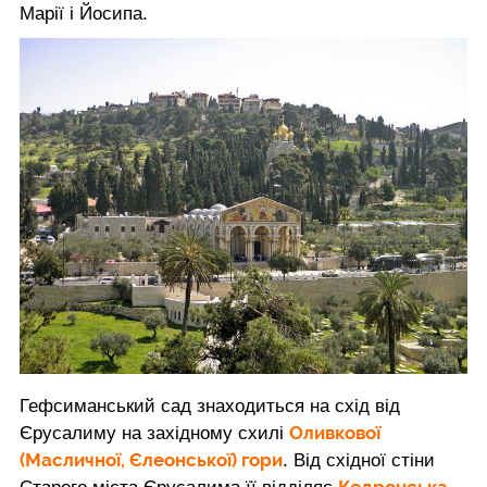
Марії і Йосипа.
Гефсиманський сад знаходиться на схід від
Оливкової
Єрусалиму на західному схилі
(Масличної, Єлеонської) гори
. Від східної стіни
Кедронська