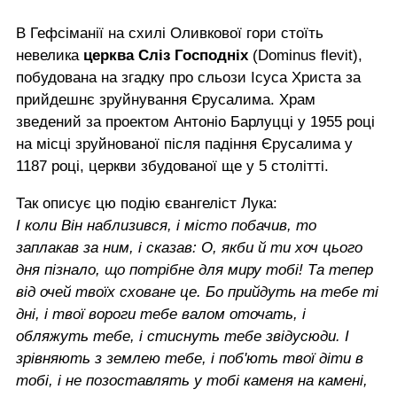
В Гефсіманії на схилі Оливкової гори стоїть
невелика
церква Сліз Господніх
(Dominus flevit),
побудована на згадку про сльози Ісуса Христа за
прийдешнє зруйнування Єрусалима. Храм
зведений за проектом Антоніо Барлуцці у 1955 році
на місці зруйнованої після падіння Єрусалима у
1187 році, церкви збудованої ще у 5 столітті.
Так описує цю подію євангеліст Лука:
І коли Він наблизився, і місто побачив, то
заплакав за ним, і сказав: О, якби й ти хоч цього
дня пізнало, що потрібне для миру тобі! Та тепер
від очей твоїх сховане це. Бо прийдуть на тебе ті
дні, і твої вороги тебе валом оточать, і
обляжуть тебе, і стиснуть тебе звідусюди. І
зрівняють з землею тебе, і поб'ють твої діти в
тобі, і не позоставлять у тобі каменя на камені,