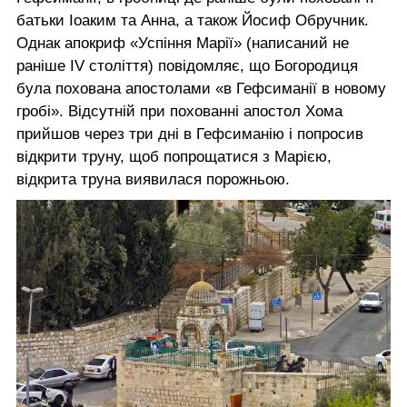
батьки Іоаким та Анна, а також Йосиф Обручник.
Однак апокриф «Успіння Марії» (написаний не
раніше IV століття) повідомляє, що Богородиця
була похована апостолами «в Гефсиманії в новому
гробі». Відсутній при похованні апостол Хома
прийшов через три дні в Гефсиманію і попросив
відкрити труну, щоб попрощатися з Марією,
відкрита труна виявилася порожньою.