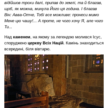
відійшов трохи далі, припав до землі, та й благав,
щоб, як можна, минула Його ця година. І благав
Він: Авва-Отче, Тобі все можливе: пронеси мимо
Мене цю чашу!... А проте, не чого хочу Я, але чого
Ти...
Над
каменем
, на якому за легендою молився Ісус,
споруджено
церкву Всіх Націй
. Камінь знаходиться
всередині, біля вівтарю.