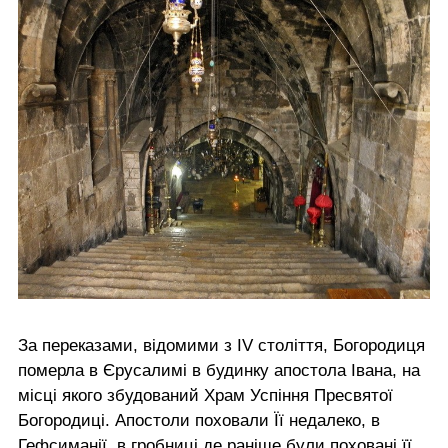
За переказами, відомими з IV століття, Богородиця
померла в Єрусалимі в будинку апостола Івана, на
місці якого збудований Храм Успіння Пресвятої
Богородиці. Апостоли поховали Її недалеко, в
Гефсиманії, в гробниці де раніше були поховані її