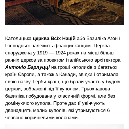
Католицька
церква Всіх Націй
або Базиліка Агонії
Господньої належить францисканцям. Церква
споруджена у 1919 — 1924 роках на місці більш
ранніх церков за проектом італійського архітектора
Антоніо Барлуцці
на гроші католиків з багатьох
країн Європи, а також з Канади, звідки і отримала
свою назву. Герби країн, що брали участь у будові
церкви, зображені під її куполом. Трьохнавова
базиліка побудована у класичній формі, але без
домінуючого купола. Проте дах її увінчують
дванадцять малих куполів, які утримуються 6
червоно-коричневими колонами.