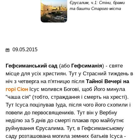
Єрусалим, ч.1: Стіни, брами
та башти Старого міста
09.05.2015
Гефсиманський сад
(або
Гефсиманія
) - святе
місце для усіх християн. Тут у Страсний тиждень в
ніч з четверга на п'ятницю після
Тайної Вечері на
горі Сіон
Ісус молився Богові, щоб Його минула
"чаша сія" (тобто, страждання і смерть на хресті).
Тут Ісуса поцілував Іуда, після чого його схопили і
повели до первосвящеників. Тут він у Вербну
неділю за 5 днів до смерті плакав про майбутнє
руйнування Єрусалима. Тут, в Гефсиманському
саду розташована могила земних батьків Ісуса -