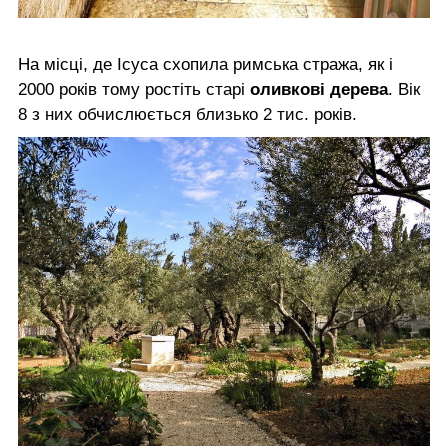
На місці, де Ісуса схопила римська стража, як і
2000 років тому ростіть старі
оливкові дерева
. Вік
8 з них обчислюється близько 2 тис. років.