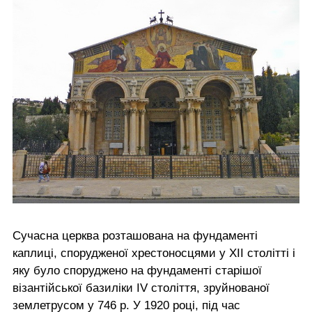
Сучасна церква розташована на фундаменті
каплиці, спорудженої хрестоносцями у XII столітті і
яку було споруджено на фундаменті старішої
візантійської базиліки IV століття, зруйнованої
землетрусом у 746 р. У 1920 році, під час