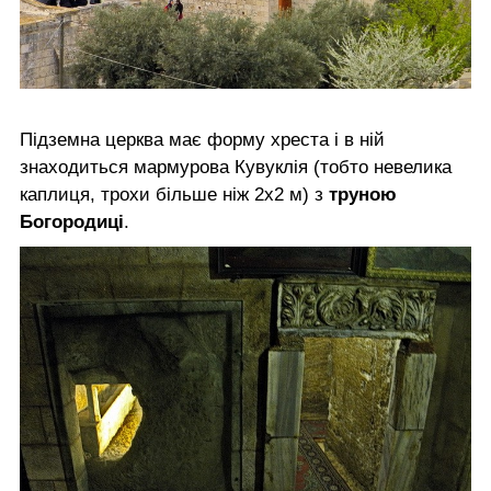
Підземна церква має форму хреста і в ній
знаходиться мармурова Кувуклія (тобто невелика
каплиця, трохи більше ніж 2x2 м) з
труною
Богородиці
.