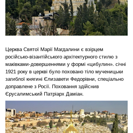
Церква Святої Марії Магдалини є взірцем
російсько-візантійського архітектурного стилю з
маківками-довершеннями у формі «цибулин». січні
1921 року в церкві було поховано тіло мученицьки
загиблої княгині Єлизавети Федорівни, спеціально
доправлене з Росії. Поховання здійснив
Єрусалимський Патріарх Даміан.