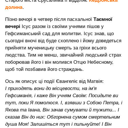
Старого міста Єрусалима її відділяє
долина
.
Пізно вечорі в четвер після пасхальної
Таємної
вечері
Ісус разом із своїми учнями пішов у
Гефсиманський сад для молитви. Ісус знав, що
сьогодні вночі від буде схоплено і йому доведеться
прийняти мученицьку смерть за гріхи всього
людства. Тим не менш, звичайний людський страх
поборював його і він молився Отцю Небесному,
щоб той позбавив його страждань.
Ось як описує ці події Євангеліє від Матвія:
І приходять вони до місцевости, на ім'я
Гефсиманія, і каже Він учням Своїм: Посидьте ви
тут, поки Я помолюся. І, взявши з Собою Петра, і
Якова та Івана, Він зачав сумувати й тужити... І
сказав Він до них: Обгорнена сумом смертельним
душа Моя! Залишіться тут і пильнуйте! І Він