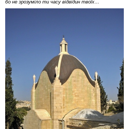
бо не зрозуміло ти часу відвідин твоїх…