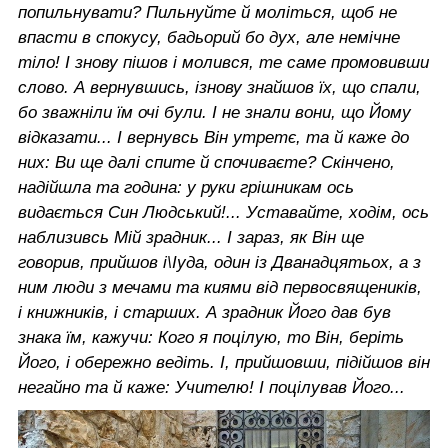
попильнувати? Пильнуйте й моліться, щоб не
впасти в спокусу, бадьорий бо дух, але немічне
тіло! І знову пішов і молився, те саме промовивши
слово. А вернувшись, ізнову знайшов їх, що спали,
бо зважніли їм очі були. І не знали вони, що Йому
відказати... І вернувсь Він утретє, та й каже до
них: Ви ще далі спите й спочиваєте? Скінчено,
надійшла та година: у руки грішникам ось
видається Син Людський!... Уставайте, ходім, ось
наблизивсь Мій зрадник... І зараз, як Він ще
говорив, прийшов і\Іуда, один із Дванадцятьох, а з
ним люди з мечами та киями від первосвящеників,
і книжників, і старших. А зрадник Його дав був
знака їм, кажучи: Кого я поцілую, то Він, беріть
Його, і обережно ведіть. І, прийшовши, підійшов він
негайно та й каже: Учителю! І поцілував Його...