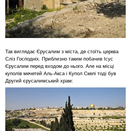
Так виглядає Єрусалим з міста, де стоїть церква
Сліз Господніх. Приблизно таким побачив Ісус
Єрусалим перед входом до нього. Але на місці
куполів мечетей Аль-Акса і Купол Скелі тоді був
Другий єрусалимський храм: