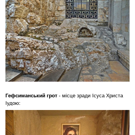
Гефсиманський грот
- місце зради Ісуса Христа
Іудою: