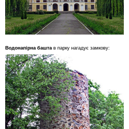
Водонапірна башта
в парку нагадує замкову: