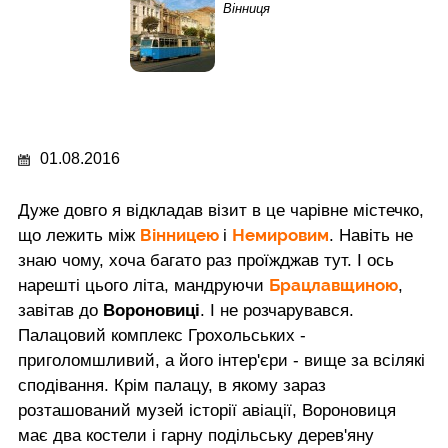
Вінниця
01.08.2016
Дуже довго я відкладав візит в це чарівне містечко,
Вінницею
Немировим
що лежить між
і
. Навіть не
знаю чому, хоча багато раз проїжджав тут. І ось
Брацлавщиною
нарешті цього літа, мандруючи
,
завітав до
Вороновиці
. І не розчарувався.
Палацовий комплекс Грохольських -
приголомшливий, а його інтер'єри - вище за всілякі
сподівання. Крім палацу, в якому зараз
розташований музей історії авіації, Вороновиця
має два костели і гарну подільську дерев'яну