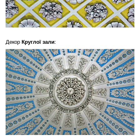
Декор
Круглої зали
: