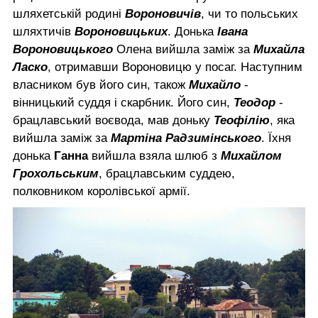
шляхетській родині
Вороновичів
, чи то польських
шляхтичів
Вороновицьких
. Донька
Івана
Вороновицького
Олена вийшла заміж за
Михайла
Ласко
, отримавши Вороновицю у посаг. Наступним
власником був його син, також
Михайло
-
вінницький суддя і скарбник. Його син,
Теодор
-
брацлавський воєвода, мав доньку
Теофілію
, яка
вийшла заміж за
Мартіна Радзимінського
. Їхня
донька
Ганна
вийшла взяла шлюб з
Михайлом
Грохольським
, брацлавським суддею,
полковником королівської армії.