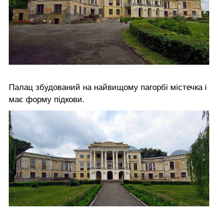
Палац збудований на найвищому пагорбі містечка і
має форму підкови.