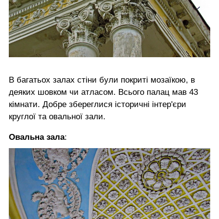
В багатьох залах стіни були покриті мозаїкою, в
деяких шовком чи атласом. Всього палац мав 43
кімнати. Добре збереглися історичні інтер'єри
круглої та овальної зали.
Овальна зала
: