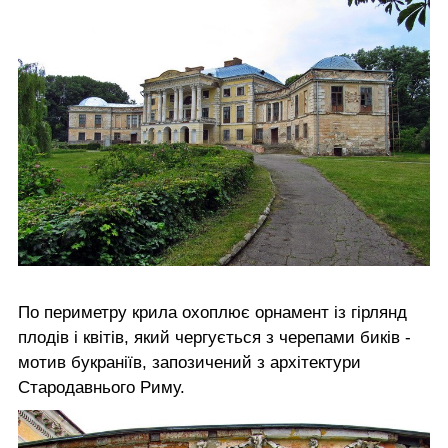
По периметру крила охоплює орнамент із гірлянд
плодів і квітів, який чергується з черепами биків -
мотив букраніїв, запозичений з архітектури
Стародавнього Риму.