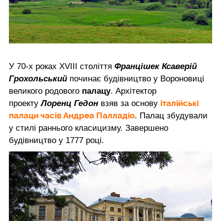
У 70-х роках XVIII століття
Францішек Ксаверій
Грохольський
починає будівництво у Вороновиці
великого родового
палацу
. Архітектор
італійські
проекту
Лоренц Гедон
взяв за основу
палаци часів Андреа Палладіо
. Палац збудували
у стилі раннього класицизму. Завершено
будівництво у 1777 році.