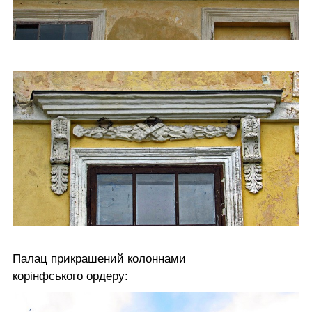
Палац прикрашений колоннами
корінфського ордеру: