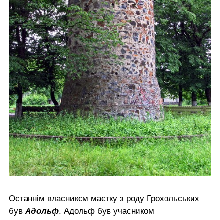
Останнім власником маєтку з роду Грохольських
був
Адольф
. Адольф був учасником