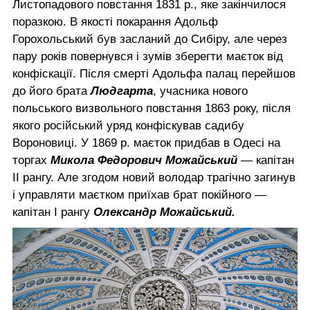
Листопадового повстання 1831 р., яке закінчилося
поразкою. В якості покарання Адольф
Горохольський був засланий до Сибіру, але через
пару років повернувся і зумів зберегти маєток від
конфіскації. Після смерті Адольфа палац перейшов
до його брата
Людгарта
, учасника нового
польського визвольного повстання 1863 року, після
якого російський уряд конфіскував садибу
Вороновиці. У 1869 р. маєток придбав в Одесі на
торгах
Микола Федорович Можайський
— капітан
II рангу. Але згодом новий володар трагічно загинув
і управляти маєтком приїхав брат покійного —
капітан І рангу
Олександр Можайський.