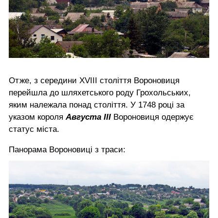
Отже, з середини XVIII століття Вороновиця
перейшла до шляхетського роду Грохольських,
яким належала понад століття. У 1748 році за
указом короля
Августа III
Вороновиця одержує
статус міста.
Панорама Вороновиці з траси: