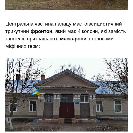
Центральна частина палацу має класицистичний
трикутний
фронтон
, який має 4 колони, які замість
капітелів прикрашають
маскарони
з головами
міфічних герм: