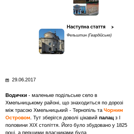
Наступна стаття
Фельштин (Гвардійське)
29.06.2017
Водички
- маленьке подільське село в
Хмельницькому районі, що знаходиться по дорозі
Чорним
між трасою Хмельницький - Тернопіль та
Островом
. Тут зберігся доволі цікавий
палац
з І
половини ХІХ століття. Його було збудовано у 1825
році, а першими власниками була