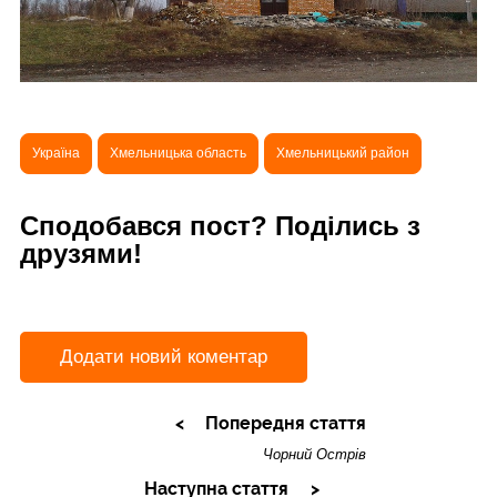
Україна
Хмельницька область
Хмельницький район
Сподобався пост? Поділись з
друзями!
Додати новий коментар
Попередня стаття
Чорний Острів
Наступна стаття