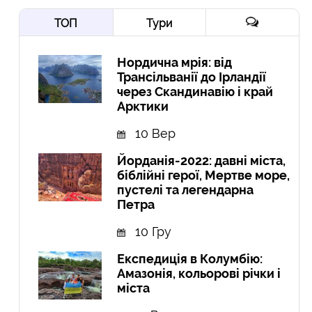
ТОП
Тури
Нордична мрія: від
Трансільванії до Ірландії
через Скандинавію і край
Арктики
10 Вер
Йорданія-2022: давні міста,
біблійні герої, Мертве море,
пустелі та легендарна
Петра
10 Гру
Експедиція в Колумбію:
Амазонія, кольорові річки і
міста