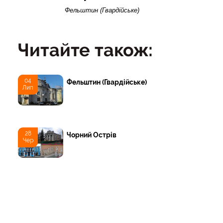
Фельштин (Гвардійське)
Читайте також:
04
Фельштин (Гвардійське)
Лип
28
Чорний Острів
Чер