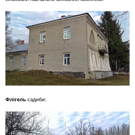
Флігель
садиби: