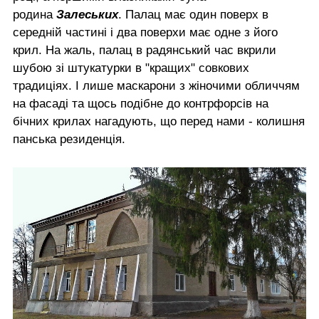
родина
Залеських
. Палац має один поверх в
середній частині і два поверхи має одне з його
крил. На жаль, палац в радянський час вкрили
шубою зі штукатурки в "кращих" совкових
традиціях. І лише маскарони з жіночими обличчям
на фасаді та щось подібне до контрфорсів на
бічних крилах нагадують, що перед нами - колишня
панська резиденція.