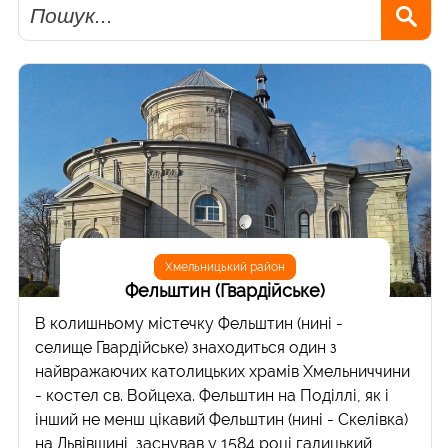
Пошук
Хмельницький район
Фельштин (Гвардійське)
В колишньому містечку Фельштин (нині -
селище Гвардійське) знаходиться один з
найвражаючих католицьких храмів Хмельниччини
- костел св. Войцеха. Фельштин на Поділлі, як і
інший не менш цікавий Фельштин (нині - Скелівка)
на Львівщині, заснував у 1584 році галицький