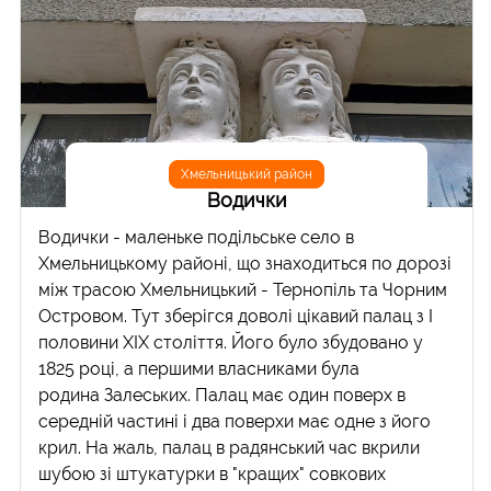
Хмельницький район
Водички
Водички - маленьке подільське село в
Хмельницькому районі, що знаходиться по дорозі
між трасою Хмельницький - Тернопіль та Чорним
Островом. Тут зберігся доволі цікавий палац з І
половини ХІХ століття. Його було збудовано у
1825 році, а першими власниками була
родина Залеських. Палац має один поверх в
середній частині і два поверхи має одне з його
крил. На жаль, палац в радянський час вкрили
шубою зі штукатурки в "кращих" совкових