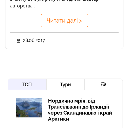
авторства...
Читати далі >
28.06.2017
ТОП
Тури
Нордична мрія: від
Трансільванії до Ірландії
через Скандинавію і край
Арктики