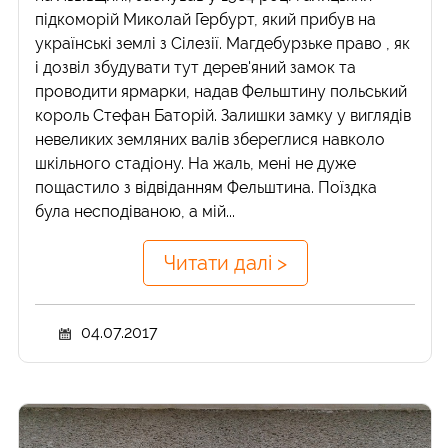
підкоморій Миколай Гербурт, який прибув на
українські землі з Сілезії. Магдебурзьке право , як
і дозвіл збудувати тут дерев'яний замок та
проводити ярмарки, надав Фельштину польський
король Стефан Баторій. Залишки замку у виглядів
невеликих земляних валів збереглися навколо
шкільного стадіону. На жаль, мені не дуже
пощастило з відвіданням Фельштина. Поїздка
була несподіваною, а мій...
Читати далі >
04.07.2017