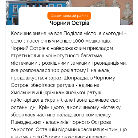
Хмельницький район
Чорний Острів
Колишнє знане на все Поділля місто, а сьогодні -
село з населенням менше 1000 мешканців,
Чорний Острів є найвражаючим прикладом
втрати колишньої могутності багатьма
містечками з розкішними замками і резиденціями,
яка розпочалася 100 років тому і, на жаль,
продовжується зараз. Щоправда, в Чорному
Острові зберіглася ратуша - єдина на
Хмельниччині (крім кам'янецької ратуші -
найстарішої в Україні), але і вона доживає свої
останні дні. Крім цього, в колишньому містечку
зберіглася частина палацового комплексу
Пшездецьких - власників Чорного Острова
та костел. Останній відомий краєзнавцям тим, що
в ньому до 1938 року знаходився шедевр