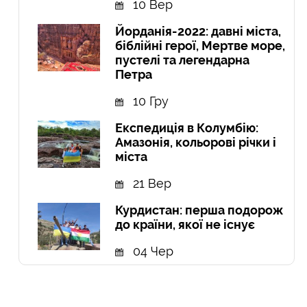
10 Вер
Йорданія-2022: давні міста,
біблійні герої, Мертве море,
пустелі та легендарна
Петра
10 Гру
Експедиція в Колумбію:
Амазонія, кольорові річки і
міста
21 Вер
Курдистан: перша подорож
до країни, якої не існує
04 Чер