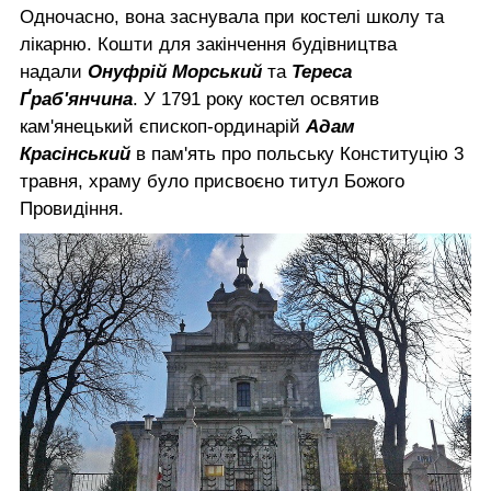
Одночасно, вона заснувала при костелі школу та
лікарню. Кошти для закінчення будівництва
надали
Онуфрій Морський
та
Тереса
Ґраб'янчина
. У 1791 року костел освятив
кам'янецький єпископ-ординарій
Адам
Красінський
в пам'ять про польську Конституцію 3
травня, храму було присвоєно титул Божого
Провидіння.