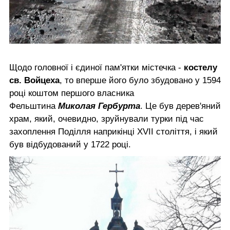
Щодо головної і єдиної пам'ятки містечка -
костелу
св. Войцеха
, то вперше його було збудовано у 1594
році коштом першого власника
Фельштина
Миколая Гербурта
. Це був дерев'яний
храм, який, очевидно, зруйнували турки під час
захоплення Поділля наприкінці XVII століття, і який
був відбудований у 1722 році.