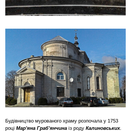
Будівництво мурованого храму розпочала у 1753
році
Мар'яна Граб'янчина
із роду
Калиновських
.