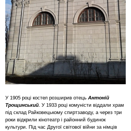
У 1905 році костел розширив отець
Антоній
Трощинський
. У 1933 році комуністи віддали храм
під склад Райковецькому спиртзаводу, а через три
роки відкрили кінотеатр і районний будинок
культури. Під час Другої світової війни за німців