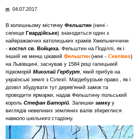
04.07.2017
В колишньому містечку
Фельштин
(нині -
селище
Гвардійське
) знаходиться один з
найвражаючих католицьких храмів Хмельниччини
-
костел св. Войцеха
. Фельштин на Поділлі, як і
Фельштин
Скелівка
інший не менш цікавий
(нині -
)
на Львівщині, заснував у 1584 році галицький
підкоморій
Миколай Гербурт
, який прибув на
українські землі з Сілезії. Магдебурзьке право , як і
дозвіл збудувати тут дерев'яний замок та
проводити ярмарки, надав Фельштину польський
король
Стефан Баторій
. Залишки
замку
у
виглядів невеликих земляних валів збереглися
навколо шкільного стадіону.