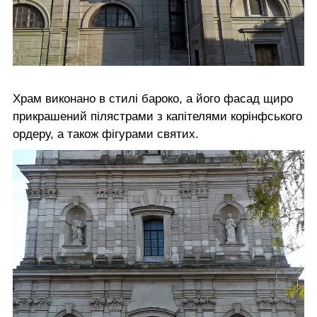
Храм виконано в стилі бароко, а його фасад щиро
прикрашений пілястрами з капітелями корінфського
ордеру, а також фігурами святих.