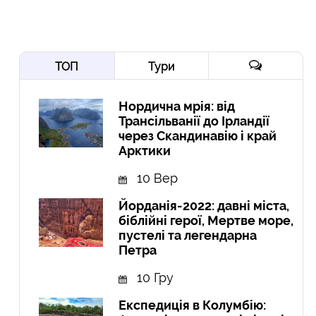
ТОП
Тури
Нордична мрія: від
Трансільванії до Ірландії
через Скандинавію і край
Арктики
10 Вер
Йорданія-2022: давні міста,
біблійні герої, Мертве море,
пустелі та легендарна
Петра
10 Гру
Експедиція в Колумбію: