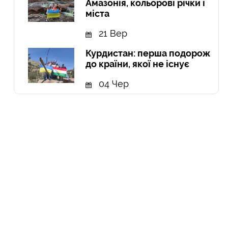
Амазонія, кольорові річки і
міста
21 Вер
Курдистан: перша подорож
до країни, якої не існує
04 Чер