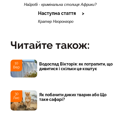
Найробі - кримінальна столиця Африки?
Наступна стаття
Кратер Нгоронгоро
Читайте також:
10
Водоспад Вікторія: як потрапити, що
Вер
дивитися і скільки це коштує
30
Як побачити диких тварин або Що
Лис
таке сафарі?