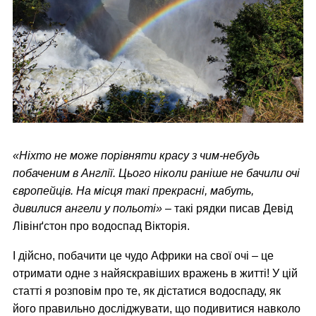
«Ніхто не може порівняти красу з чим-небудь
побаченим в Англії. Цього ніколи раніше не бачили очі
європейців. На місця такі прекрасні, мабуть,
дивилися ангели у польоті»
– такі рядки писав Девід
Лівінґстон про водоспад Вікторія.
І дійсно, побачити це чудо Африки на свої очі – це
отримати одне з найяскравіших вражень в житті! У цій
статті я розповім про те, як дістатися водоспаду, як
його правильно досліджувати, що подивитися навколо