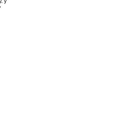
, у
У