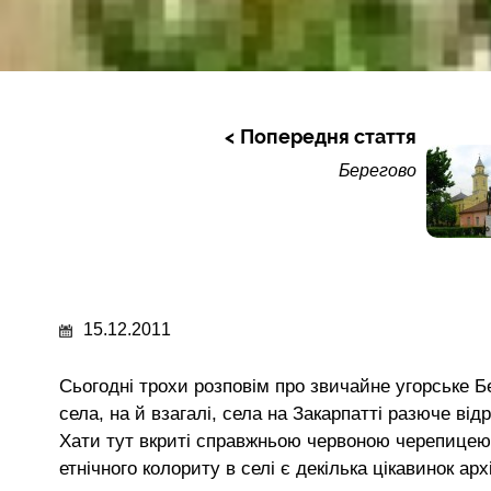
Попередня стаття
Берегово
15.12.2011
Сьогодні трохи розповім про звичайне угорське Б
села, на й взагалі, села на Закарпатті разюче від
Хати тут вкриті справжньою червоною черепицею,
етнічного колориту в селі є декілька цікавинок ар