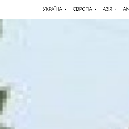
УКРАЇНА
ЄВРОПА
АЗІЯ
А