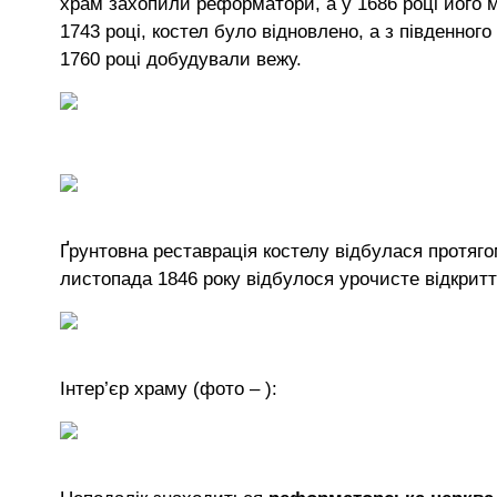
храм захопили реформатори, а у 1686 році його 
1743 році, костел було відновлено, а з південног
1760 році добудували вежу.
Ґрунтовна реставрація костелу відбулася протягом
листопада 1846 року відбулося урочисте відкритт
Інтер’єр храму (фото – ):