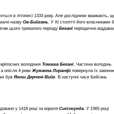
иться в літописі 1333 року. Але дослідники вважають, щ
мало назву
Ов-Бийгань
. У ХІ столітті його власниками 
тягом цього тривалого періоду
Бегані
періодично віддава
кріпосних володіння
Томаша Бегані
. Частина володінь
 а опісля 4 роки
Жужанна Лоранфі
повернула їх законн
ані був
Янош Дерчені-Вийг
. В наступні часи Бийгань
удовано у 1418 році за короля
Сигізмунда
. У 1565 році