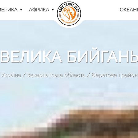
МЕРИКА
АФРИКА
ОКЕАНІ
ВЕЛИКА БИЙГАН
Україна
Закарпатська область
Берегове і район