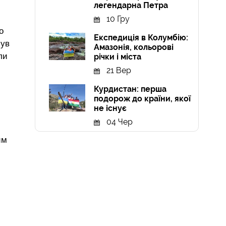
легендарна Петра
10 Гру
о
Експедиція в Колумбію:
був
Амазонія, кольорові
ли
річки і міста
21 Вер
Курдистан: перша
подорож до країни, якої
не існує
04 Чер
им