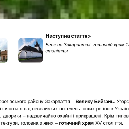
Наступна стаття
Бене на Закарпатті: готичній храм 1
століття
ерегівського району Закарпаття –
Велику Бийгань
. Угорс
різняються від невеличких поселень інших регіонів Україн
 дворики – надзвичайно охайні і прикрашені. Крім типов
хітектури, головна з яких –
готичний храм
XV століття.