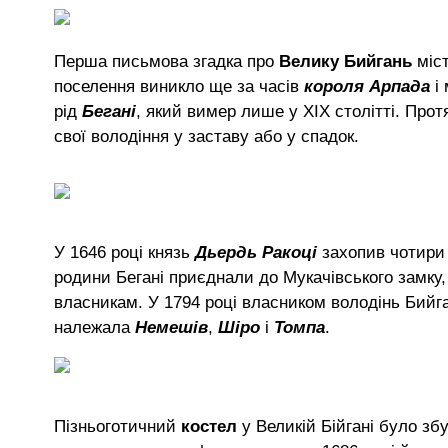
Перша письмова згадка про
Велику Бийгань
міст
поселення виникло ще за часів
короля Арпада
і 
рід
Бегані
, який вимер лише у ХІХ столітті. Про
свої володіння у заставу або у спадок.
У 1646 році князь
Дьердь Ракоці
захопив чотири 
родини Бегані приєднали до Мукачівського замку,
власникам. У 1794 році власником володінь Бийг
належала
Немешів
,
Шіро
і
Томпа
.
Пізньоготичний
костел
у Великій Бійгані було зб