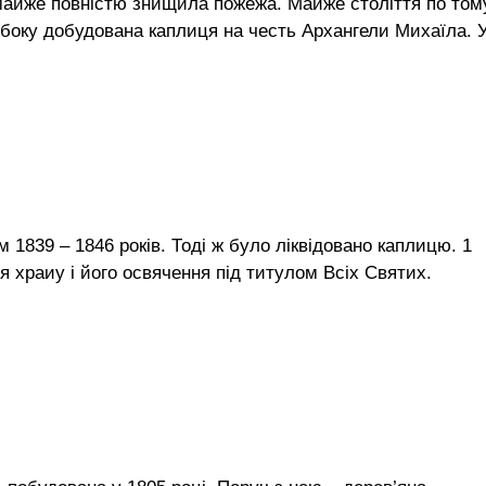
майже повністю знищила пожежа. Майже століття по тому
о боку добудована каплиця на честь Архангели Михаїла. 
 1839 – 1846 років. Тоді ж було ліквідовано каплицю. 1
я храиу і його освячення під титулом Всіх Святих.