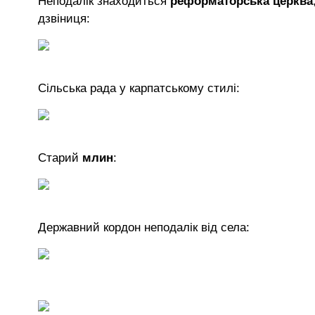
Неподалік знаходиться
реформаторська церква
дзвіниця:
Сільська рада у карпатському стилі:
Старий
млин
:
Державний кордон неподалік від села: