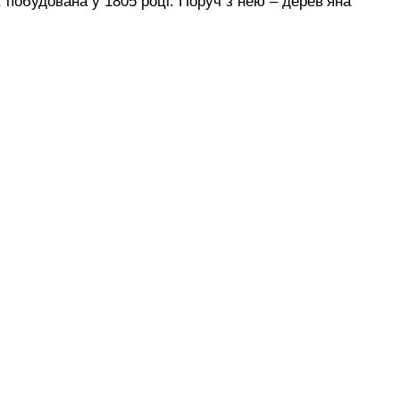
, побудована у 1805 році. Поруч з нею – дерев’яна