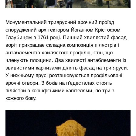
Монументальний триярусний арочний проїзд
споруджений архітектором Йоганном Крістофом
Глаубицем в 1761 році. Пишний хвилястий фасад
воріт прикрашає складна композиція пілястрів і
антаблементів хвилястого профілю, стін, що
членують площини. Два хвилясті антаблементи із
звивистими карнизами ділять фасад на три яруси.
У нижньому ярусі розташовуються профільовані
арочні отвори. З боків на п'єдесталах стоять
пілястри з корінфськими капітелями, по три з
кожного боку.