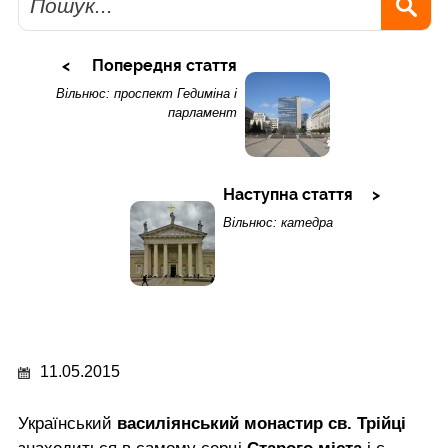
Попередня стаття
Вільнюс: проспект Гедиміна і
парламент
Наступна стаття
Вільнюс: катедра
11.05.2015
Український
василіянський монастир св. Трійці