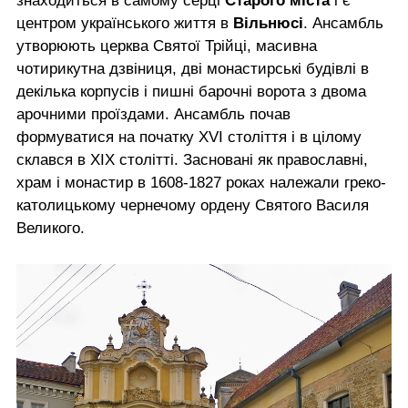
знаходиться в самому серці
Старого міста
і є
центром українського життя в
Вільнюсі
. Ансамбль
утворюють церква Святої Трійці, масивна
чотирикутна дзвіниця, дві монастирські будівлі в
декілька корпусів і пишні барочні ворота з двома
арочними проїздами. Ансамбль почав
формуватися на початку XVI століття і в цілому
склався в XIX столітті. Засновані як православні,
храм і монастир в 1608-1827 роках належали греко-
католицькому чернечому ордену Святого Василя
Великого.