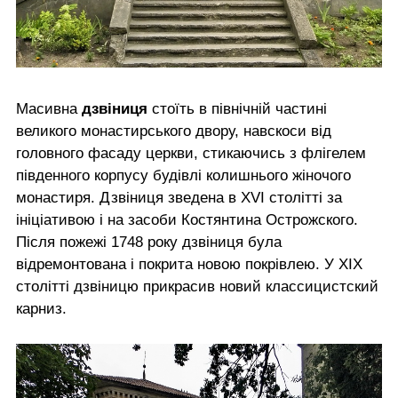
Масивна
дзвіниця
стоїть в північній частині
великого монастирського двору, навскоси від
головного фасаду церкви, стикаючись з флігелем
південного корпусу будівлі колишнього жіночого
монастиря. Дзвіниця зведена в XVI столітті за
ініціативою і на засоби Костянтина Острожского.
Після пожежі 1748 року дзвіниця була
відремонтована і покрита новою покрівлею. У XIX
столітті дзвіницю прикрасив новий классицистский
карниз.