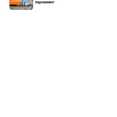
Травень
парламент
ТОП
Тури
Нордична мрія: від
Трансільванії до Ірландії
через Скандинавію і край
Арктики
10 Вер
Йорданія-2022: давні міста,
біблійні герої, Мертве море,
пустелі та легендарна