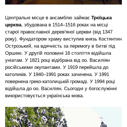
Центральні місце в ансамблю займає
Троїцька
церква
, збудована в 1514–1516 роках на місці
старої православної дерев'яної церкви (від 1347
року). Фундатором храму виступив князь Костянтин
Острозький, на вдячність за перемогу в битві під
Оршею. У другій половині 16 століття відійшла
уніатам. У 1821 році відібрана від оо. Василіян
російськими окупантами. У 1919 перейшла до
католиків. У 1940–1991 роках зачинена. У 1991
повернена греко-католицькій громаді. У 1994 році
відійшла до оо. Василіян. Сьогодні у богослужінні
використовується українська мова.