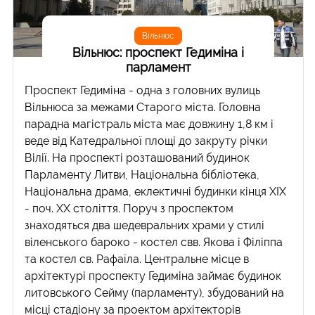
Вільнюс
Вільнюс: проспект Гедиміна і
парламент
Проспект Гедиміна - одна з головних вулиць
Вільнюса за межами Старого міста. Головна
парадна магістраль міста має довжину 1,8 км і
веде від Катедральної площі до закруту річки
Вілії. На проспекті розташований будинок
Парламенту Литви, Національна бібліотека,
Національна драма, еклектичні будинки кінця ХІХ
- поч. ХХ століття. Поруч з проспектом
знаходяться два шедевральних храми у стилі
віленського бароко - костел свв. Якова і Філіппа
та костел св. Рафаїла. Центральне місце в
архітектурі проспекту Гедиміна займає будинок
литовського Сейму (парламенту), збудований на
місці стадіону за проектом архітекторів