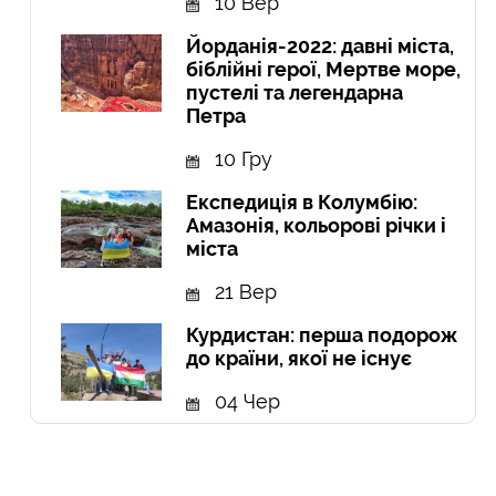
10 Вер
Йорданія-2022: давні міста,
біблійні герої, Мертве море,
пустелі та легендарна
Петра
10 Гру
Експедиція в Колумбію:
Амазонія, кольорові річки і
міста
21 Вер
Курдистан: перша подорож
до країни, якої не існує
04 Чер