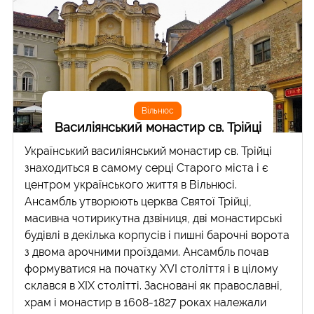
Вільнюс
Василіянський монастир св. Трійці
Український василіянський монастир св. Трійці
знаходиться в самому серці Старого міста і є
центром українського життя в Вільнюсі.
Ансамбль утворюють церква Святої Трійці,
масивна чотирикутна дзвіниця, дві монастирські
будівлі в декілька корпусів і пишні барочні ворота
з двома арочними проїздами. Ансамбль почав
формуватися на початку XVI століття і в цілому
склався в XIX столітті. Засновані як православні,
храм і монастир в 1608-1827 роках належали