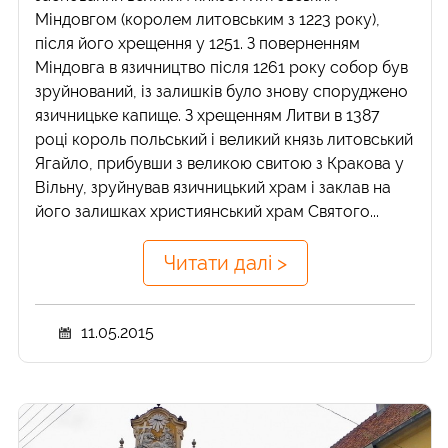
Міндовгом (королем литовським з 1223 року),
після його хрещення у 1251. З поверненням
Міндовга в язичництво після 1261 року собор був
зруйнований, із залишків було знову споруджено
язичницьке капище. З хрещенням Литви в 1387
році король польський і великий князь литовський
Ягайло, прибувши з великою свитою з Кракова у
Вільну, зруйнував язичницький храм і заклав на
його залишках християнський храм Святого...
Читати далі >
11.05.2015