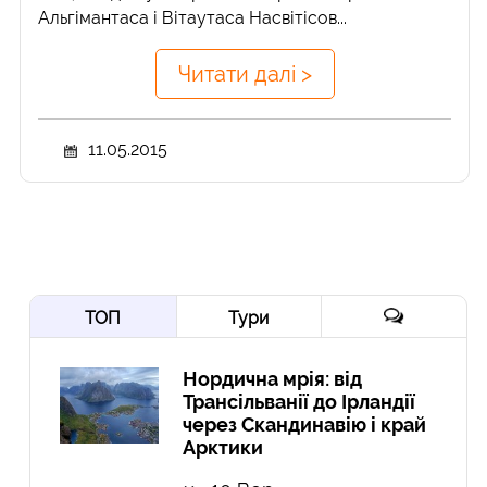
Альгімантаса і Вітаутаса Насвітісов...
Читати далі >
11.05.2015
ТОП
Тури
Нордична мрія: від
Трансільванії до Ірландії
через Скандинавію і край
Арктики