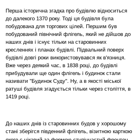
Перша історична згадка про будівлю відноситься
до далекого 1370 року. Тоді ця будівля була
побудована для торгових цілей. Першим був
побудований північний флігель, який не дійшов до
наших днів і існує тільки на старовинних
кресленнях і планах будівлі. Підвальний поверх
будівлі довгі роки використовувався як в'язниця.
Вже через деякий час, в 1838 році, до будівлі
прибудували ще один флігель і будинок стали
називати "Будинок Суду". Ну, а в якості міської
ратуші будівля згадується тільки через століття, в
1419 році.
До наших днів із старовинних будов у хорошому
стані зберігся південний флігель, візитною карткою
якого є цікавий за формою ступінчастий фронтон.