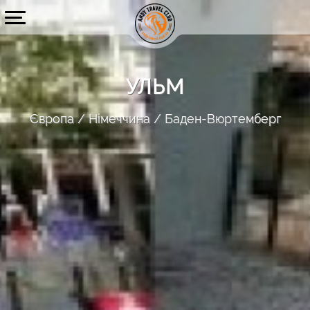
УЛЬМ
Європа
Німеччина
Баден-Вюртемберг