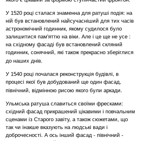
У 1520 році сталася знаменна для ратуші подія: на
ній був встановлений найсучасніший для тих часів
астрономічний годинник, якому судилося було
залишитися пам'яттю на віки. Але і це ще не усе :
на східному фасаді був встановлений скляний
годинник, сонячний, які також прекрасно зберіглися
до наших днів.
У 1540 році почалася реконструкція будівлі, в
процесі якої був добудований ще один фасад,
північний, відмінною рисою якого були аркади.
Ульмська ратуша славиться своїми фресками:
східний фасад прикрашений цікавими і повчальним
сценами із Старого завіту, а також сюжетами, що
так чи інакше вказують на людські вади і
доброчесності. А ось інший фасад - північний -