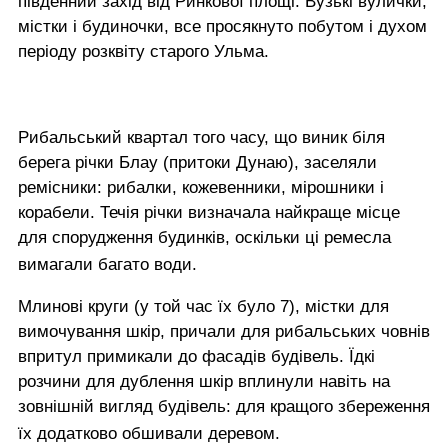
південний захід від Ринкової площі. Вузькі вулички,
містки і будиночки, все просякнуто побутом і духом
періоду розквіту старого Ульма.
Рибальський квартал того часу, що виник біля
берега річки Блау (притоки Дунаю), заселяли
ремісники: рибалки, кожевенники, мірошники і
корабели. Течія річки визначала найкраще місце
для спорудження будинків, оскільки ці ремесла
вимагали багато води.
Млинові круги (у той час їх було 7), містки для
вимочування шкір, причали для рибальських човнів
впритул примикали до фасадів будівель. Їдкі
розчини для дублення шкір вплинули навіть на
зовнішній вигляд будівель: для кращого збереження
їх додатково обшивали деревом.