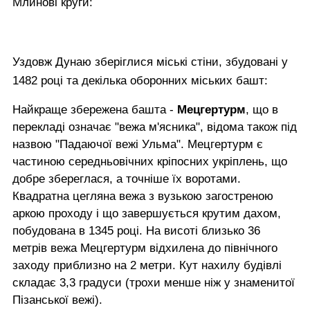
Млинові круги:
Уздовж Дунаю зберіглися міські стіни, збудовані у
1482 році та декілька оборонних міських башт:
Найкраще збережена башта -
Мецгертурм
, що в
перекладі означає "вежа м'ясника", відома також під
назвою "Падаючої вежі Ульма". Мецгертурм є
частиною середньовічних кріпосних укріплень, що
добре збереглася, а точніше їх воротами.
Квадратна цегляна вежа з вузькою загостреною
аркою проходу і що завершується крутим дахом,
побудована в 1345 році. На висоті близько 36
метрів вежа Мецгертурм відхилена до північного
заходу приблизно на 2 метри. Кут нахилу будівлі
складає 3,3 градуси (трохи менше ніж у знаменитої
Пізанської вежі).