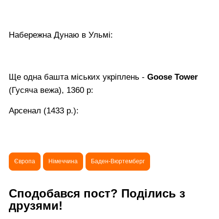
Набережна Дунаю в Ульмі:
Ще одна башта міських укріплень -
Goose Tower
(Гусяча вежа), 1360 р:
Арсенал (1433 р.):
Європа
Німеччина
Баден-Вюртемберг
Сподобався пост? Поділись з
друзями!