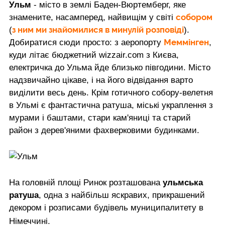
Ульм
- місто в землі Баден-Вюртемберг, яке
собором
знамените, насамперед, найвищім у світі
з ним ми знайомилися в минулій розповіді
(
).
Меммінген
Добиратися сюди просто: з аеропорту
,
куди літає бюджетний wizzair.com з Києва,
електричка до Ульма йде близько півгодини. Місто
надзвичайно цікаве, і на його відвідання варто
виділити весь день. Крім готичного собору-велетня
в Ульмі є фантастична ратуша, міські украплення з
мурами і баштами, стари кам'яниці та старий
район з дерев'яними фахверковими будинками.
На головній площі Ринок розташована
ульмська
ратуша
, одна з найбільш яскравих, прикрашений
декором і розписами будівель муниципалитету в
Німеччині.