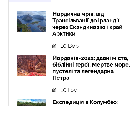
Нордична мрія: від
Трансільванії до Ірландії
через Скандинавію і край
Арктики
10 Вер
Йорданія-2022: давні міста,
біблійні герої, Мертве море,
пустелі та легендарна
Петра
10 Гру
Експедиція в Колумбію:
Амазонія, кольорові річки і
міста
21 Вер
Курдистан: перша подорож