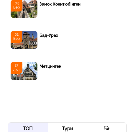
03
Замок Хоентюбінген
Бер
02
Бад-Урах
Бер
27
Метцинген
Лют
ТОП
Тури