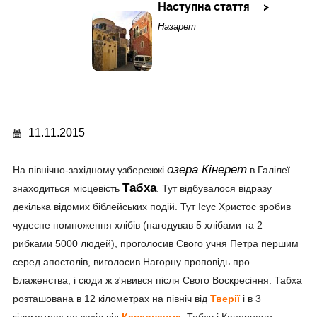
Наступна стаття
Назарет
11.11.2015
озера Кінерет
На північно-західному узбережжі
в Галілеї
Табха
знаходиться місцевість
. Тут відбувалося відразу
декілька відомих біблейських подій. Тут Ісус Христос зробив
чудесне помноження хлібів (нагодував 5 хлібами та 2
рибками 5000 людей), проголосив Свого учня Петра першим
серед апостолів, виголосив Нагорну проповідь про
Блаженства, і сюди ж з'явився після Свого Воскресіння. Табха
розташована в 12 кілометрах на північ від
Тверії
і в 3
кілометрах на захід від
Капернаума
. Табху і Капернаум