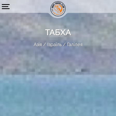
ТАБХА
Азія
Ізраїль
Галілея