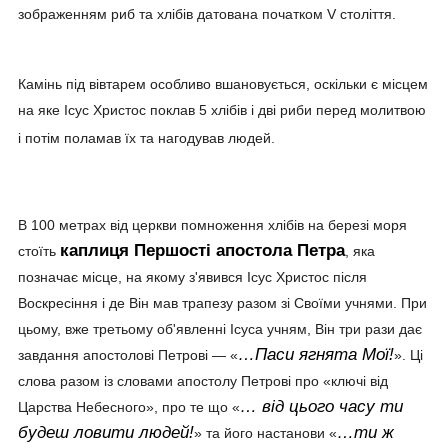
зображенням риб та хлібів датована початком V століття.
Камінь під вівтарем особливо вшановується, оскільки є місцем
на яке Ісус Христос поклав 5 хлібів і дві риби перед молитвою
і потім поламав їх та нагодував людей.
В 100 метрах від церкви помноження хлібів на березі моря
каплиця Першості апостола Петра
стоїть
, яка
позначає місце, на якому з'явився Ісус Христос після
Воскресіння і де Він мав трапезу разом зі Своїми учнями. При
цьому, вже третьому об'явленні Ісуса учням, Він три рази дає
…Паси ягнята Мої!
завдання апостолові Петрові — «
». Ці
слова разом із словами апостолу Петрові про «ключі від
… від цього часу ти
Царства Небесного», про те що «
будеш ловити людей!
…ти ж
» та його настанови «