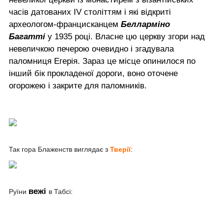
часів датованих IV століттям і які відкриті
археологом-францисканцем
Белларміно
Багатті
у 1935 році. Власне цю церкву згори над
невеличкою печерою очевидно і згадувала
паломниця Егерія. Зараз це місце опинилося по
інший бік прокладеної дороги, воно оточене
огорожею і закрите для паломників.
Так гора Блаженств виглядає з
Тверії
:
вежі
Руїни
в Табсі: