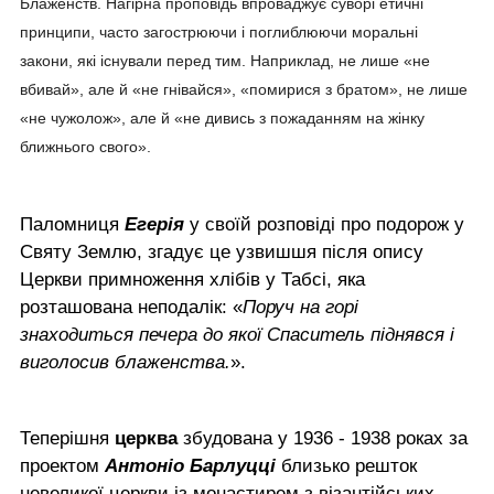
Блаженств. Нагірна проповідь впроваджує суворі етичні
принципи, часто загострюючи і поглиблюючи моральні
закони, які існували перед тим. Наприклад, не лише «не
вбивай», але й «не гнівайся», «помирися з братом», не лише
«не чужолож», але й «не дивись з пожаданням на жінку
ближнього свого».
Паломниця
Егерія
у своїй розповіді про подорож у
Святу Землю, згадує це узвишшя після опису
Церкви примноження хлібів у Табсі, яка
розташована неподалік: «
Поруч на горі
знаходиться печера до якої Спаситель піднявся і
виголосив блаженства.
».
Теперішня
церква
збудована у 1936 - 1938 роках за
проектом
Антоніо Барлуцці
близько решток
невеликої церкви із монастирем з візантійських