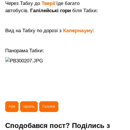
Тверії
Через Табху до
їде багато
автобусів.
Галілейські гори
біля Табхи:
Капернауму
Вид на Табху по дорозі з
:
Панорама Табхи:
Азія
Ізраїль
Галілея
Сподобався пост? Поділись з