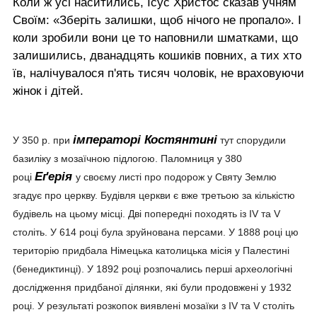
Коли ж усі наситились, Ісус Христос сказав учням
Своїм: «Зберіть залишки, щоб нічого не пропало». І
коли зробили вони це то наповнили шматками, що
залишились, дванадцять кошиків повних, а тих хто
їв, налічувалося п'ять тисяч чоловік, не враховуючи
жінок і дітей.
імператорі Костянтині
У 350 р. при
тут спорудили
базиліку з мозаїчною підлогою. Паломниця у 380
Еґерія
році
у своєму листі про подорож у Святу Землю
згадує про церкву. Будівля церкви є вже третьою за кількістю
будівель на цьому місці. Дві попередні походять із IV та V
століть. У 614 році була зруйнована персами. У 1888 році цю
територію придбала Німецька католицька місія у Палестині
(бенедиктинці). У 1892 році розпочались перші археологічні
дослідження придбаної ділянки, які були продовжені у 1932
році. У результаті розкопок виявлені мозаїки з IV та V століть