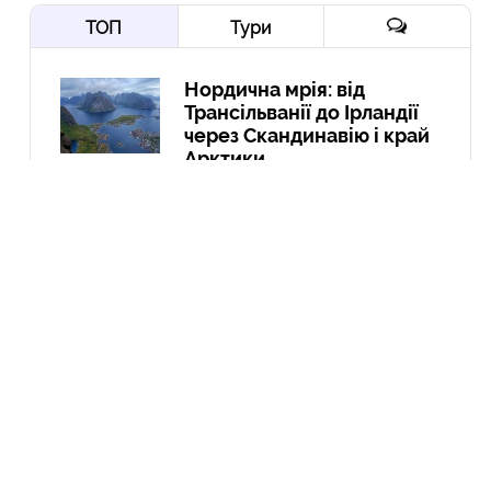
ТОП
Тури
Нордична мрія: від
Трансільванії до Ірландії
через Скандинавію і край
Арктики
10 Вер
Йорданія-2022: давні міста,
біблійні герої, Мертве море,
пустелі та легендарна
Петра
10 Гру
Експедиція в Колумбію:
Амазонія, кольорові річки і
міста
21 Вер