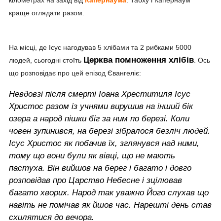
краще оглядати разом.
На місці, де Ісус нагодував 5 хлібами та 2 рибками 5000
Церква помноження хлібів
людей, сьогодні стоїть
. Ось
що розповідає про цей епізод Євангеліє:
Невдовзі після смерті Іоана Хреститиля Ісус
Христос разом із учнями вирушив на інший бік
озера а народ пішки біг за ним по березі. Коли
човен зупинився, на березі зібралося безліч людей.
Ісус Христос як побачив їх, зглянувся над ними,
тому що вони були як вівці, що не мають
пастуха. Він вийшов на берег і багато і довго
розповідав про Царство Небесне і зцілював
багато хворих. Народ так уважно Його слухав що
навіть не помічав як йшов час. Нарешті день став
схилятися до вечора.