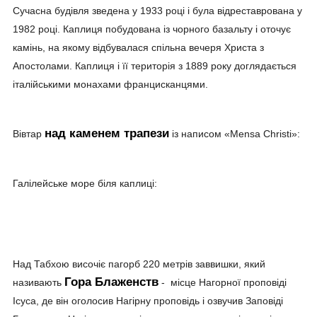
Сучасна будівля зведена у 1933 році і була відреставрована у
1982 році. Каплиця побудована із чорного базальту і оточує
камінь, на якому відбувалася спільна вечеря Христа з
Апостолами. Каплиця і її територія з 1889 року доглядається
італійськими монахами францисканцями.
над каменем трапези
Вівтар
із написом «Mensa Christi»:
Галілейське море біля каплиці:
Над Табхою височіє пагорб 220 метрів заввишки, який
Гора Блаженств
називають
- місце Нагорної проповіді
Ісуса, де він оголосив Нагірну проповідь і озвучив Заповіді