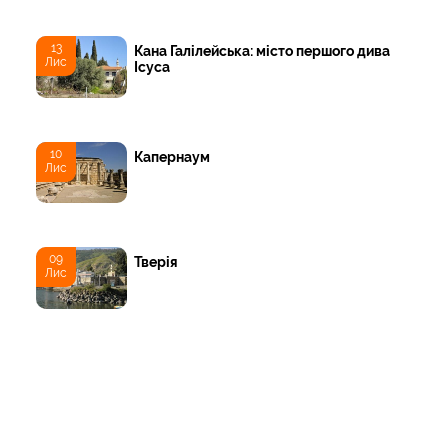
13
Кана Галілейська: місто першого дива
Лис
Ісуса
10
Капернаум
Лис
09
Тверія
Лис