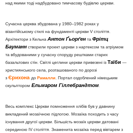
над якими тоді надбудовано тимчасову будівлю церкви.
Сучасна церква збудована у 1980–1982 роках у
візантійському стилі на фундаменті церкви V століття.
Антон Ґьорґен
Фрітц
Архітектори з Кельна
та
Бауманн
створили проект церкви з нартексом та атріумом
та вбудованими у сучасну споруду рештками старих
Таїби
базальтових стін. Світлі цеглини церкви привезені із
—
християнського села, розташованого по дорозі
Єрихона
з
до
Рамалли
. Портал оздоблений німецьким
Ельмаром Гіллебрандтом
скульптором
.
Весь комплекс Церкви помноження хлібів був у давнину
викладений мозаїчною підлогою. Мозаїка походить з часу
існування другої церкви. Більшість мозаїк церкви датовані
серединою IV століття. Знаменита мозаїка перед вівтарем з