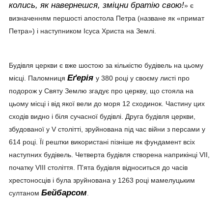
колись, як навернешся, зміцни братію свою!
» є
визначенням першості апостола Петра (назване як «примат
Петра») і наступником Ісуса Христа на Землі.
Будівля церкви є вже шостою за кількістю будівель на цьому
Еґерія
місці. Паломниця
у 380 році у своєму листі про
подорож у Святу Землю згадує про церкву, що стояла на
цьому місці і від якої вели до моря 12 сходинок. Частину цих
сходів видно і біля сучасної будівлі. Друга будівля церкви,
збудованої у V столітті, зруйнована під час війни з персами у
614 році. Її рештки використані пізніше як фундамент всіх
наступних будівель. Четверта будівля створена наприкінці VII,
початку VIII століття. П'ята будівля відноситься до часів
хрестоносців і була зруйнована у 1263 році мамелуцьким
Бейбарсом
султаном
.