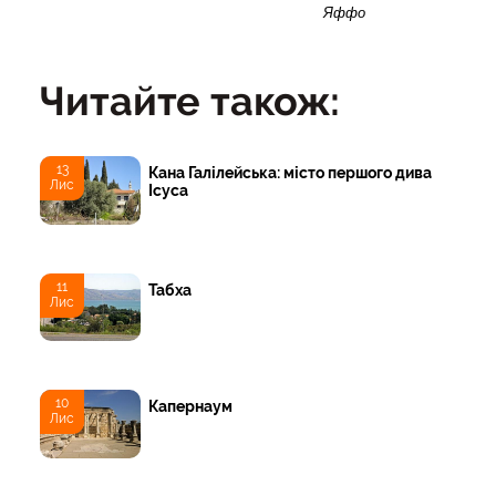
Яффо
Читайте також:
13
Кана Галілейська: місто першого дива
Лис
Ісуса
11
Табха
Лис
10
Капернаум
Лис