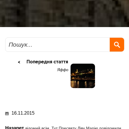
Пошук
Попередня стаття
Яффо
16.11.2015
Назарет
відомий всім. Тут Пресвяту Діву Марію повідомили