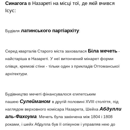
Синагога
в Назареті на місці тої, де якій вчився
Ісус:
латинського партіархіту
Будівля
:
Біла мечеть
Серед кварталів Старого міста заховалася
-
найстаріша в Назареті. У неї витончений мінарет форми
олівця, кремові стіни - тільки один з прикладів Оттоманської
архітектури.
Будівництво мечеті фінансувалося єгипетським
Сулейманом
пашею
в другій половині XVIII століття, під
Абдулли
наглядом верховного комісара Назарета, Шейха
аль-Фахоума
. Мечеть була закінчена між 1804 і 1808
роками, і шейх Абдулла був її опікуном і управляв нею до