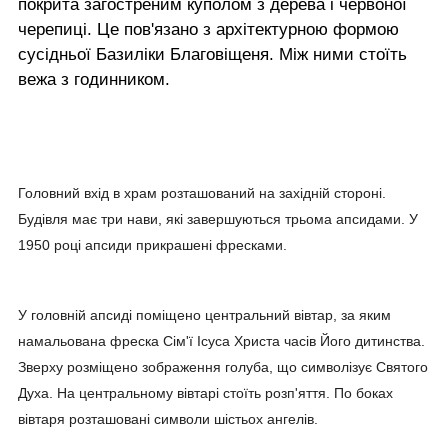
покрита загостреним куполом з дерева і червоної
черепиці. Це пов'язано з архітектурною формою
сусідньої Базиліки Благовіщеня. Між ними стоїть
вежа з годинником.
Головний вхід в храм розташований на західній стороні.
Будівля має три нави, які завершуються трьома апсидами. У
1950 році апсиди прикрашені фресками.
У головній апсиді поміщено центральний вівтар, за яким
намальована фреска Сім'ї Ісуса Христа часів Його дитинства.
Зверху розміщено зображення голуба, що символізує Святого
Духа. На центральному вівтарі стоїть розп'яття. По боках
вівтаря розташовані символи шістьох ангелів.