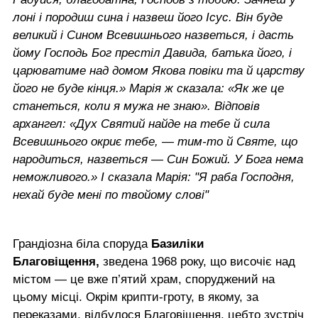
лоні і породиш сина і назвеш його Ісус. Він буде
великий і Сином Всевишнього назветься, і дасть
йому Господь Бог престіл Давида, батька його, і
царюватиме над домом Якова повіки та й царству
його не буде кінця.» Марія ж сказала: «Як же це
станеться, коли я мужа не знаю». Відповів
архангел: «Дух Святий найде на тебе й сила
Всевишнього окриє тебе, — тим-то й Святе, що
народиться, назветься — Син Божий. У Бога нема
неможливого.» І сказала Марія: "Я раба Господня,
нехай буде мені по твойому слові"
Грандіозна біла споруда
Базиліки
Благовіщення,
зведена 1968 року, що височіє над
містом — це вже п’ятий храм, споруджений на
цьому місці. Окрім крипти-гроту, в якому, за
переказами, відбулося Благовіщення, цебто зустріч