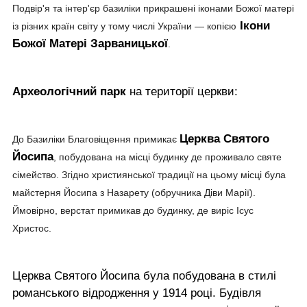
Подвір'я та інтер'єр базиліки прикрашені іконами Божої матері
Ікони
із різних країн світу у тому числі України — копією
Божої Матері Зарваницької
.
Археологічний парк
на території церкви:
Церква Святого
До Базиліки Благовіщення примикає
Йосипа
, побудована на місці будинку де проживало святе
сімейство. Згідно християнської традиції на цьому місці була
майстерня Йосипа з Назарету (обручника Діви Марії).
Ймовірно, верстат примикав до будинку, де виріс Ісус
Христос.
Церква Святого Йосипа була побудована в стилі
романського відродження у 1914 році. Будівля