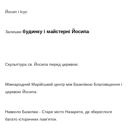
Йосип і Ісус:
будинку і майстерні Йосипа
Залишки
:
Скульптура св. Йосипа перед церквою:
Міжнародний Марійський центр між Базилікою Благовіщення і
церквою Йосипа:
Навколо Базиліки - Старе місто Назарета, де збереглося
багато історичних пам'яток.