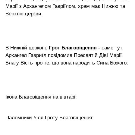
Марії з Архангелом Гавріїлом, храм має Нижню та
Верхню церкви.
В Нижній церкві є
Грот Благовіщення
- саме тут
Архангел Гавриїл повідомив Пресвятій Діві Марії
Благу Вість про те, що вона народить Сина Божого:
Ікона Благовіщення на вівтарі:
Паломники біля Гроту Благовіщення: