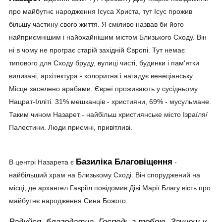
про майбутнє народження Ісуса Христа, тут Ісус прожив
більшу частину свого життя. Я сміливо назвав би його
найприємнішим і найохайнішим містом Близького Сходу. Він
ні в чому не програє старій західній Європі. Тут немає
типового для Сходу бруду, вулиці чисті, будинки і пам'ятки
вилизані, архітектура - колоритна і нагадує венеціанську.
Місце заселено арабами. Євреї проживають у сусідньому
Нацрат-Ілліті. 31% мешканців - християни, 69% - мусульмане.
Таким чином Назарет - найбільш християнське місто Ізраїля/
Палестини. Люди приємні, привітливі.
Базиліка Благовіщення
В центрі Назарета є
-
найбільший храм на Близькому Сході. Він споруджений на
місці, де архангел Гавріїл повідомив Діві Марії Благу вість про
майбутнє народження Сина Божого:
Радуйся, благодатна, Господь з тобою. Зачнеш у