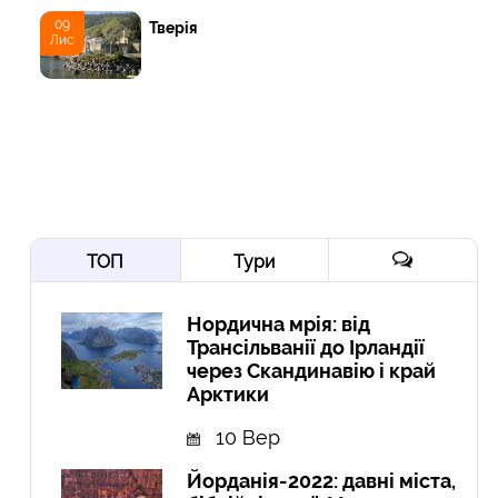
09
Тверія
Лис
ТОП
Тури
Нордична мрія: від
Трансільванії до Ірландії
через Скандинавію і край
Арктики
10 Вер
Йорданія-2022: давні міста,