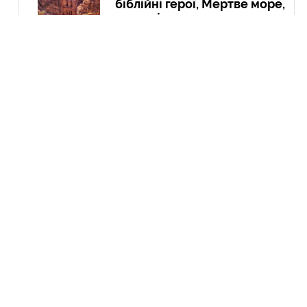
біблійні герої, Мертве море,
пустелі та легендарна
Петра
10 Гру
Експедиція в Колумбію:
Амазонія, кольорові річки і
міста
21 Вер
Курдистан: перша подорож
до країни, якої не існує
04 Чер