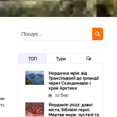
Пошук
ТОП
Тури
Нордична мрія: від
Трансільванії до Ірландії
через Скандинавію і
край Арктики
10 Вер
яке
Йорданія-2022: давні
ті,
міста, біблійні герої,
Мертве море, пустелі та