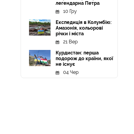
легендарна Петра
10 Гру
Експедиція в Колумбію:
Амазонія, кольорові
річки і міста
21 Вер
Курдистан: перша
подорож до країни, якої
не існує
04 Чер