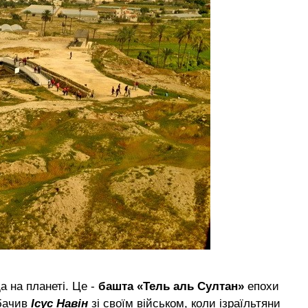
а на планеті. Це -
башта «Тель аль Султан»
епохи
 бачив
Ісус Навін
зі своїм військом, коли ізраїльтяни