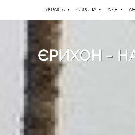
УКРАЇНА
ЄВРОПА
АЗІЯ
А
ЄРИХОН - Н