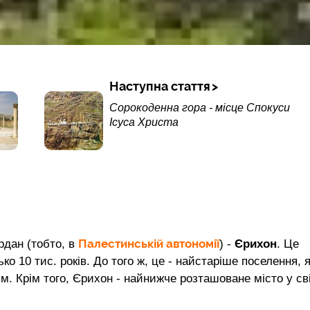
Наступна стаття
Сорокоденна гора - місце Спокуси
Ісуса Христа
Палестинській автономії
рдан (тобто, в
) -
Єрихон
. Це
о 10 тис. років. До того ж, це - найстаріше поселення, 
. Крім того, Єрихон - найнижче розташоване місто у сві