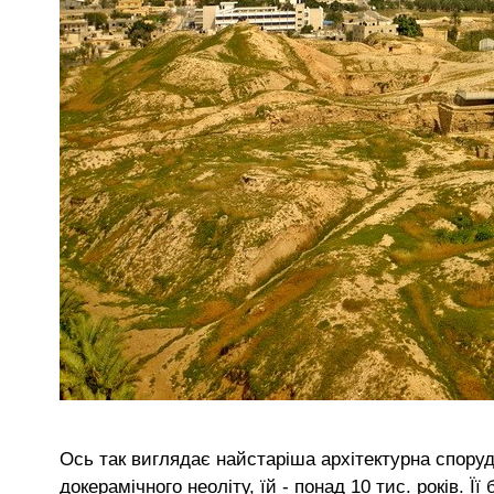
Ось так виглядає найстаріша архітектурна споруд
докерамічного неоліту, їй - понад 10 тис. років. Її