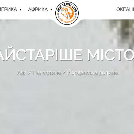
МЕРИКА
АФРИКА
ОКЕАНІ
АЙСТАРІШЕ МІСТО
Азія
Палестина
Йорданська долина