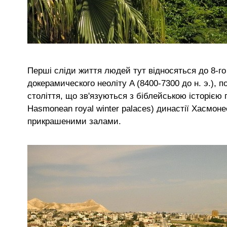
Перші сліди життя людей тут відносяться до 8-го т
докерамического неоліту A (8400-7300 до н. э.), п
століття, що зв'язуються з біблейською історією п
Hasmonean royal winter palaces) династії Хасмоне
прикрашеними залами.