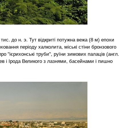
ис. до н. э. Тут відкриті потужна вежа (8 м) епохи
оховання періоду халколита, міські стіни бронзового
ро "ієрихонські труби", руїни зимових палаців (англ.
ев і Ірода Великого з лазнями, басейнами і пишно